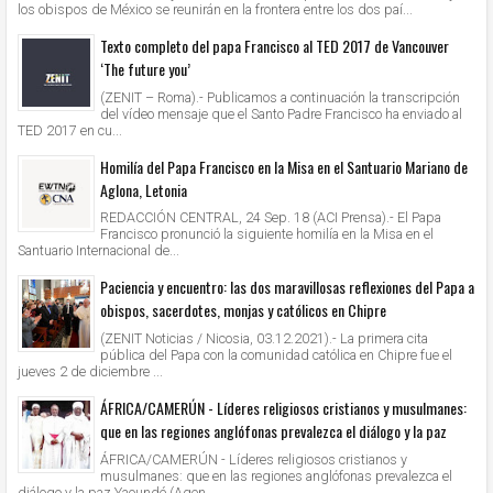
los obispos de México se reunirán en la frontera entre los dos paí...
Texto completo del papa Francisco al TED 2017 de Vancouver
‘The future you’
(ZENIT – Roma).- Publicamos a continuación la transcripción
del vídeo mensaje que el Santo Padre Francisco ha enviado al
TED 2017 en cu...
Homilía del Papa Francisco en la Misa en el Santuario Mariano de
Aglona, Letonia
REDACCIÓN CENTRAL, 24 Sep. 18 (ACI Prensa).- El Papa
Francisco pronunció la siguiente homilía en la Misa en el
Santuario Internacional de...
Paciencia y encuentro: las dos maravillosas reflexiones del Papa a
obispos, sacerdotes, monjas y católicos en Chipre
(ZENIT Noticias / Nicosia, 03.12.2021).- La primera cita
pública del Papa con la comunidad católica en Chipre fue el
jueves 2 de diciembre ...
ÁFRICA/CAMERÚN - Líderes religiosos cristianos y musulmanes:
que en las regiones anglófonas prevalezca el diálogo y la paz
ÁFRICA/CAMERÚN - Líderes religiosos cristianos y
musulmanes: que en las regiones anglófonas prevalezca el
diálogo y la paz Yaoundé (Agen...