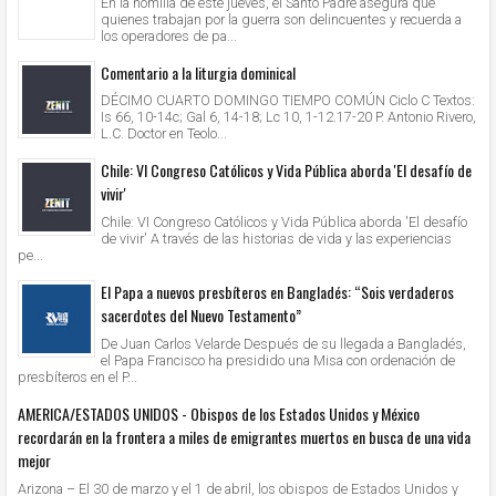
En la homilía de este jueves, el Santo Padre asegura que
quienes trabajan por la guerra son delincuentes y recuerda a
los operadores de pa...
Comentario a la liturgia dominical
DÉCIMO CUARTO DOMINGO TIEMPO COMÚN Ciclo C Textos:
Is 66, 10-14c; Gal 6, 14-18; Lc 10, 1-12.17-20 P. Antonio Rivero,
L.C. Doctor en Teolo...
Chile: VI Congreso Católicos y Vida Pública aborda 'El desafío de
vivir'
Chile: VI Congreso Católicos y Vida Pública aborda 'El desafío
de vivir' A través de las historias de vida y las experiencias
pe...
El Papa a nuevos presbíteros en Bangladés: “Sois verdaderos
sacerdotes del Nuevo Testamento”
De Juan Carlos Velarde Después de su llegada a Bangladés,
el Papa Francisco ha presidido una Misa con ordenación de
presbíteros en el P...
AMERICA/ESTADOS UNIDOS - Obispos de los Estados Unidos y México
recordarán en la frontera a miles de emigrantes muertos en busca de una vida
mejor
Arizona – El 30 de marzo y el 1 de abril, los obispos de Estados Unidos y