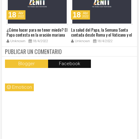
18
18
Abr
Abr
2022
2022
¿Cómo hacer para no tener miedo? El
La salud del Papa, la Semana Santa
Ve
Papa contesta en la oración mariana
contada desde Roma y el Vaticano y el
Ha
de este lunes en la Plaza de San
resumen de noticias en audio
co
Unknown
18/4/2022
Unknown
18/4/2022
Pedro
so
la
PUBLICAR UN COMENTARIO
Blogger
Facebook
Emoticon