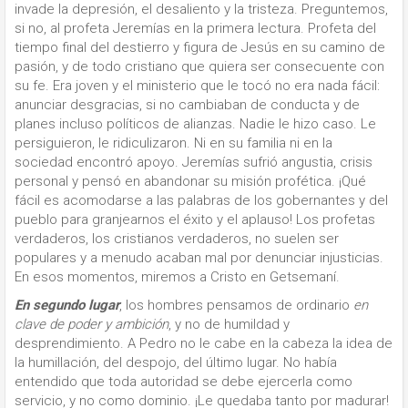
invade la depresión, el desaliento y la tristeza. Preguntemos,
si no, al profeta Jeremías en la primera lectura. Profeta del
tiempo final del destierro y figura de Jesús en su camino de
pasión, y de todo cristiano que quiera ser consecuente con
su fe. Era joven y el ministerio que le tocó no era nada fácil:
anunciar desgracias, si no cambiaban de conducta y de
planes incluso políticos de alianzas. Nadie le hizo caso. Le
persiguieron, le ridiculizaron. Ni en su familia ni en la
sociedad encontró apoyo. Jeremías sufrió angustia, crisis
personal y pensó en abandonar su misión profética. ¡Qué
fácil es acomodarse a las palabras de los gobernantes y del
pueblo para granjearnos el éxito y el aplauso! Los profetas
verdaderos, los cristianos verdaderos, no suelen ser
populares y a menudo acaban mal por denunciar injusticias.
En esos momentos, miremos a Cristo en Getsemaní.
En segundo lugar
, los hombres pensamos de ordinario
en
clave de poder y ambición
, y no de humildad y
desprendimiento. A Pedro no le cabe en la cabeza la idea de
la humillación, del despojo, del último lugar. No había
entendido que toda autoridad se debe ejercerla como
servicio, y no como dominio. ¡Le quedaba tanto por madurar!