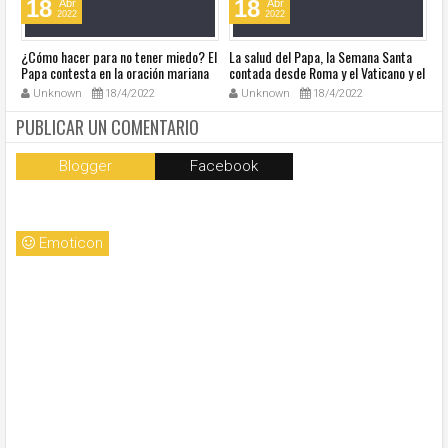
18
18
Abr
Abr
2022
2022
¿Cómo hacer para no tener miedo? El
La salud del Papa, la Semana Santa
Ve
Papa contesta en la oración mariana
contada desde Roma y el Vaticano y el
Ha
de este lunes en la Plaza de San
resumen de noticias en audio
co
Unknown
18/4/2022
Unknown
18/4/2022
Pedro
so
la
PUBLICAR UN COMENTARIO
Blogger
Facebook
Emoticon