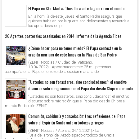
El Papa en Sta. Marta: ‘Dios llora ante la guerra en el mundo’
En la homilía de este jueves, el Santo Padre asegura que
quienes trabajan por la guerra son delincuentes y recuerda a
los operadores de pa...
26 Agentes pastorales asesinados en 2014. Informe de la Agencia Fides
¿Cómo hacer para no tener miedo? El Papa contesta en la
oración mariana de este lunes en la Plaza de San Pedro
(ZENIT Noticias / Ciudad del Vaticano,
18.04.2022).- Aproximadamente 25 mil personas
acompañaron al Papa en el rezo de la oración mariana de...
“Ustedes no son forasteros, sino conciudadanos”: el emotivo
discurso sobre migración que el Papa dio desde Chipre al mundo
“Ustedes no son forasteros, sino conciudadanos”: el emotivo
discurso sobre migración que el Papa dio desde Chipre al
mundo Redacción ZENIT...
Comunión, sabiduría y consolación: tres reflexiones del Papa
sobre el Espíritu Santo ante ortodoxos griegos
(ZENIT Noticias / Atenas, 04.12.2021).- La
“Sala del Trono” del Arzobispado ortodoxo de Grecia,