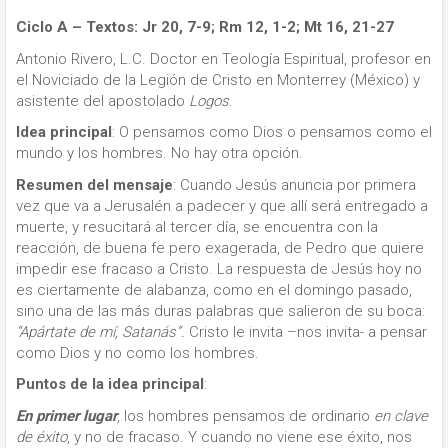
Ciclo A – Textos: Jr 20, 7-9; Rm 12, 1-2; Mt 16, 21-27
Antonio Rivero, L.C. Doctor en Teología Espiritual, profesor en
el Noviciado de la Legión de Cristo en Monterrey (México) y
asistente del apostolado
Logos
.
Idea principal
: O pensamos como Dios o pensamos como el
mundo y los hombres. No hay otra opción.
Resumen del mensaje
: Cuando Jesús anuncia por primera
vez que va a Jerusalén a padecer y que allí será entregado a
muerte, y resucitará al tercer día, se encuentra con la
reacción, de buena fe pero exagerada, de Pedro que quiere
impedir ese fracaso a Cristo. La respuesta de Jesús hoy no
es ciertamente de alabanza, como en el domingo pasado,
sino una de las más duras palabras que salieron de su boca:
“Apártate de mí, Satanás”.
Cristo le invita –nos invita- a pensar
como Dios y no como los hombres.
Puntos de la idea principal
:
En primer lugar
, los hombres pensamos de ordinario
en clave
de éxito
, y no de fracaso. Y cuando no viene ese éxito, nos