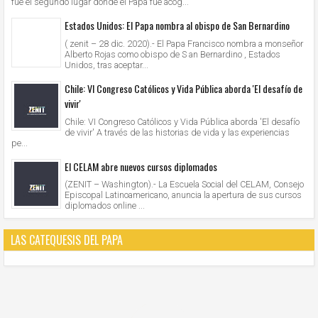
fue el segundo lugar donde el Papa fue acog...
Estados Unidos: El Papa nombra al obispo de San Bernardino
( zenit – 28 dic. 2020).- El Papa Francisco nombra a monseñor
Alberto Rojas como obispo de S an Bernardino , Estados
Unidos, tras aceptar...
Chile: VI Congreso Católicos y Vida Pública aborda 'El desafío de
vivir'
Chile: VI Congreso Católicos y Vida Pública aborda 'El desafío
de vivir' A través de las historias de vida y las experiencias
pe...
El CELAM abre nuevos cursos diplomados
(ZENIT – Washington).- La Escuela Social del CELAM, Consejo
Episcopal Latinoamericano, anuncia la apertura de sus cursos
diplomados online ...
LAS CATEQUESIS DEL PAPA