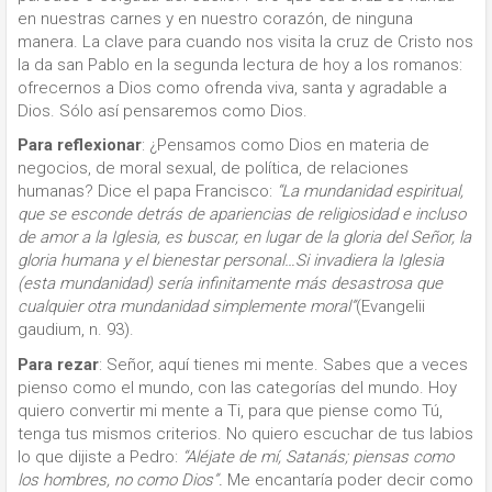
en nuestras carnes y en nuestro corazón, de ninguna
manera. La clave para cuando nos visita la cruz de Cristo nos
la da san Pablo en la segunda lectura de hoy a los romanos:
ofrecernos a Dios como ofrenda viva, santa y agradable a
Dios. Sólo así pensaremos como Dios.
Para reflexionar
: ¿Pensamos como Dios en materia de
negocios, de moral sexual, de política, de relaciones
humanas? Dice el papa Francisco:
“La mundanidad espiritual,
que se esconde detrás de apariencias de religiosidad e incluso
de amor a la Iglesia, es buscar, en lugar de la gloria del Señor, la
gloria humana y el bienestar personal…Si invadiera la Iglesia
(esta mundanidad) sería infinitamente más desastrosa que
cualquier otra mundanidad simplemente moral”
(Evangelii
gaudium, n. 93).
Para rezar
: Señor, aquí tienes mi mente. Sabes que a veces
pienso como el mundo, con las categorías del mundo. Hoy
quiero convertir mi mente a Ti, para que piense como Tú,
tenga tus mismos criterios. No quiero escuchar de tus labios
lo que dijiste a Pedro:
“Aléjate de mí, Satanás; piensas como
los hombres, no como Dios”.
Me encantaría poder decir como