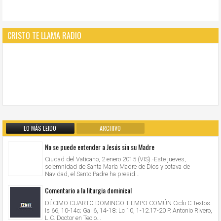
CRISTO TE LLAMA RADIO
LO MÁS LEIDO
ARCHIVO
No se puede entender a Jesús sin su Madre
Ciudad del Vaticano, 2 enero 2015 (VIS).-Este jueves,
solemnidad de Santa María Madre de Dios y octava de
Navidad, el Santo Padre ha presid...
Comentario a la liturgia dominical
DÉCIMO CUARTO DOMINGO TIEMPO COMÚN Ciclo C Textos:
Is 66, 10-14c; Gal 6, 14-18; Lc 10, 1-12.17-20 P. Antonio Rivero,
L.C. Doctor en Teolo...