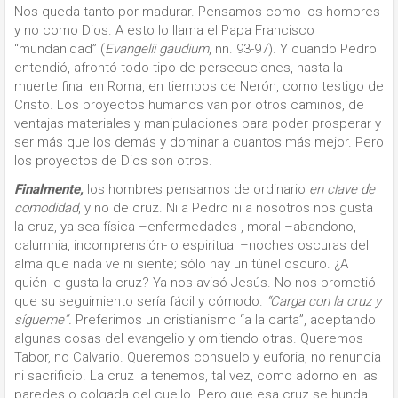
Nos queda tanto por madurar. Pensamos como los hombres
y no como Dios. A esto lo llama el Papa Francisco
“mundanidad” (
Evangelii gaudium
, nn. 93-97). Y cuando Pedro
entendió, afrontó todo tipo de persecuciones, hasta la
muerte final en Roma, en tiempos de Nerón, como testigo de
Cristo. Los proyectos humanos van por otros caminos, de
ventajas materiales y manipulaciones para poder prosperar y
ser más que los demás y dominar a cuantos más mejor. Pero
los proyectos de Dios son otros.
Finalmente,
los hombres pensamos de ordinario
en clave de
comodidad
, y no de cruz. Ni a Pedro ni a nosotros nos gusta
la cruz, ya sea física –enfermedades-, moral –abandono,
calumnia, incomprensión- o espiritual –noches oscuras del
alma que nada ve ni siente; sólo hay un túnel oscuro. ¿A
quién le gusta la cruz? Ya nos avisó Jesús. No nos prometió
que su seguimiento sería fácil y cómodo.
“Carga con la cruz y
sígueme”.
Preferimos un cristianismo “a la carta”, aceptando
algunas cosas del evangelio y omitiendo otras. Queremos
Tabor, no Calvario. Queremos consuelo y euforia, no renuncia
ni sacrificio. La cruz la tenemos, tal vez, como adorno en las
paredes o colgada del cuello. Pero que esa cruz se hunda