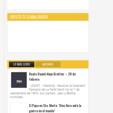
CRISTO TE LLAMA RADIO
LO MÁS LEIDO
ARCHIVO
Beato Daniel Alejo Brottier – 28 de
febrero
(ZENIT – Madrid).- Nació en la localidad
francesa de La Ferté Saint-Cyr el 7 de
septiembre de 1876. Sus padres, Jean y Bertha,
humildes...
El Papa en Sta. Marta: ‘Dios llora ante la
guerra en el mundo’