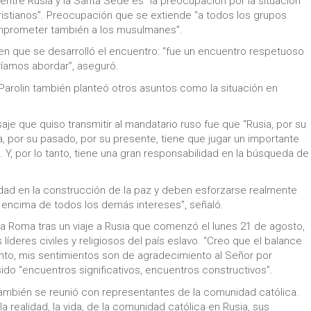
entre Rusia y la Santa Sede es “la preocupación por la situación
cristianos”. Preocupación que se extiende “a todos los grupos
comprometer también a los musulmanes”.
 en que se desarrolló el encuentro: “fue un encuentro respetuoso
íamos abordar”, aseguró.
l Parolin también planteó otros asuntos como la situación en
aje que quiso transmitir al mandatario ruso fue que “Rusia, por su
ra, por su pasado, por su presente, tiene que jugar un importante
 Y, por lo tanto, tiene una gran responsabilidad en la búsqueda de
lidad en la construcción de la paz y deben esforzarse realmente
or encima de todos los demás intereses”, señaló.
r a Roma tras un viaje a Rusia que comenzó el lunes 21 de agosto,
líderes civiles y religiosos del país eslavo. “Creo que el balance
tanto, mis sentimientos son de agradecimiento al Señor por
o “encuentros significativos, encuentros constructivos”.
o también se reunió con representantes de la comunidad católica.
realidad, la vida, de la comunidad católica en Rusia, sus