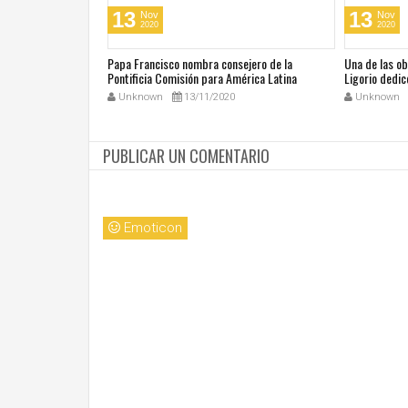
13
13
Nov
Nov
2020
2020
cos en su día de
Papa Francisco nombra consejero de la
Una de las o
 San Juan Pablo II
Pontificia Comisión para América Latina
Ligorio dedic
Unknown
13/11/2020
Unknown
PUBLICAR UN COMENTARIO
Emoticon