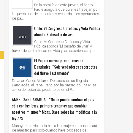
En la homilía de este jueves, el Santo
Padre asegura que quienes trabajan por
la guerra son delincuentes y recuerda a los operadores
de pa...
Chile: VI Congreso Católicos y Vida Pública
aborda 'El desafío de vivir'
Chile: VI Congreso Católicos y Vida
Pública aborda 'El desafío de vivir' A
través de las historias de vida y las experiencias pe...
El Papa a nuevos presbíteros en
Bangladés: “Sois verdaderos sacerdotes
del Nuevo Testamento”
De Juan Carlos Velarde Después de su llegada a
Bangladés, el Papa Francisco ha presidido una Misa
con ordenación de presbíteros en el P...
AMERICA/NICARAGUA - “No se puede cambiar el país
sólo con las leyes, primero tenemos que cambiar
nosotros mismos”: Mons. Baez sobre las modificas a la
ley 779
Masaya – La violencia hacia las mujeres se erradicará
de nuestro país sólo cuando haya procesos de