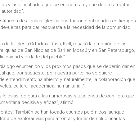
íos y las dificultades que se encuentran y que deben afrontar.
 autoridad”.
estitución de algunas iglesias que fueron confiscadas en tiempos
 devueltas para dar respuesta a la necesidad de la comunidad
de la Iglesia Ortodoxa Rusa, Kirill, resaltó la emoción de los
 reliquias de San Nicolás de Bari en Moscú y en San Petersburgo,
giosidad y en la fe del pueblo”.
 diálogo ecuménico y los próximos pasos que se deberán dar en
gual que, por supuesto, por nuestra parte, no se quiere
e entendimiento ha abierto y, naturalmente, la colaboración que
eles: cultural, académica, humanitaria…”.
s Iglesias, de cara a las numerosas situaciones de conflicto que
anitaria decisiva y eficaz”, afirmó.
ientes. También se han tocado asuntos polémicos, aunque
rata de explorar vías para afrontar y tratar de solucionar los