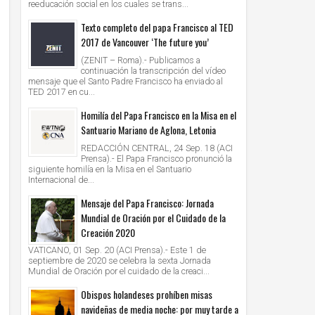
reeducación social en los cuales se trans...
Texto completo del papa Francisco al TED
2017 de Vancouver ‘The future you’
(ZENIT – Roma).- Publicamos a
continuación la transcripción del vídeo
mensaje que el Santo Padre Francisco ha enviado al
TED 2017 en cu...
Homilía del Papa Francisco en la Misa en el
Santuario Mariano de Aglona, Letonia
REDACCIÓN CENTRAL, 24 Sep. 18 (ACI
Prensa).- El Papa Francisco pronunció la
siguiente homilía en la Misa en el Santuario
Internacional de...
Mensaje del Papa Francisco: Jornada
Mundial de Oración por el Cuidado de la
Creación 2020
VATICANO, 01 Sep. 20 (ACI Prensa).- Este 1 de
septiembre de 2020 se celebra la sexta Jornada
Mundial de Oración por el cuidado de la creaci...
Obispos holandeses prohíben misas
navideñas de media noche: por muy tarde a