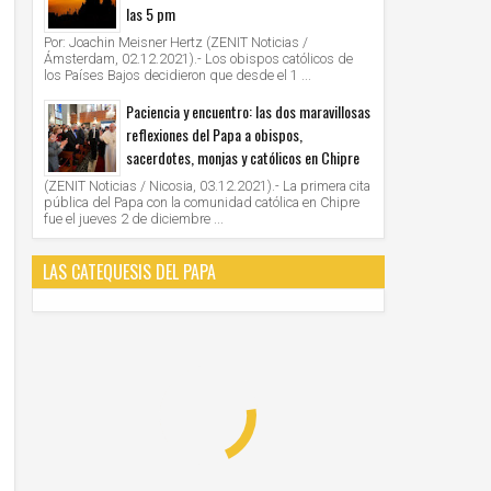
las 5 pm
Por: Joachin Meisner Hertz (ZENIT Noticias /
Ámsterdam, 02.12.2021).- Los obispos católicos de
los Países Bajos decidieron que desde el 1 ...
Paciencia y encuentro: las dos maravillosas
reflexiones del Papa a obispos,
sacerdotes, monjas y católicos en Chipre
(ZENIT Noticias / Nicosia, 03.12.2021).- La primera cita
pública del Papa con la comunidad católica en Chipre
fue el jueves 2 de diciembre ...
LAS CATEQUESIS DEL PAPA