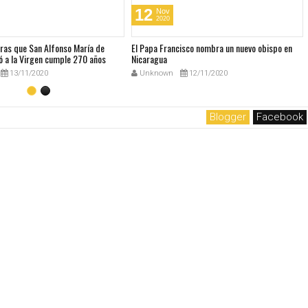
12
Nov
2020
bras que San Alfonso María de
El Papa Francisco nombra un nuevo obispo en
ó a la Virgen cumple 270 años
Nicaragua
13/11/2020
Unknown
12/11/2020
Blogger
Facebook