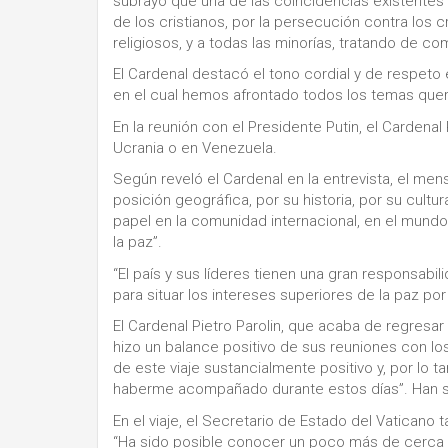
subrayó que una de las coincidencias existentes 
de los cristianos, por la persecución contra los 
religiosos, y a todas las minorías, tratando de 
El Cardenal destacó el tono cordial y de respeto
en el cual hemos afrontado todos los temas quer
En la reunión con el Presidente Putin, el Cardena
Ucrania o en Venezuela.
Según reveló el Cardenal en la entrevista, el mens
posición geográfica, por su historia, por su cultu
papel en la comunidad internacional, en el mundo.
la paz”.
“El país y sus líderes tienen una gran responsabi
para situar los intereses superiores de la paz p
El Cardenal Pietro Parolin, que acaba de regresa
hizo un balance positivo de sus reuniones con los 
de este viaje sustancialmente positivo y, por lo 
haberme acompañado durante estos días”. Han sid
En el viaje, el Secretario de Estado del Vatican
“Ha sido posible conocer un poco más de cerca la 