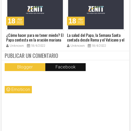
18
18
Abr
Abr
2022
2022
¿Cómo hacer para no tener miedo? El
La salud del Papa, la Semana Santa
Ve
Papa contesta en la oración mariana
contada desde Roma y el Vaticano y el
Ha
de este lunes en la Plaza de San
resumen de noticias en audio
co
Unknown
18/4/2022
Unknown
18/4/2022
Pedro
so
la
PUBLICAR UN COMENTARIO
Blogger
Facebook
Emoticon