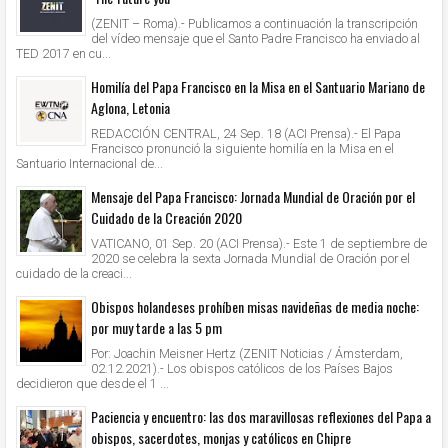
(ZENIT – Roma).- Publicamos a continuación la transcripción
del vídeo mensaje que el Santo Padre Francisco ha enviado al
TED 2017 en cu...
Homilía del Papa Francisco en la Misa en el Santuario Mariano de
Aglona, Letonia
REDACCIÓN CENTRAL, 24 Sep. 18 (ACI Prensa).- El Papa
Francisco pronunció la siguiente homilía en la Misa en el
Santuario Internacional de...
Mensaje del Papa Francisco: Jornada Mundial de Oración por el
Cuidado de la Creación 2020
VATICANO, 01 Sep. 20 (ACI Prensa).- Este 1 de septiembre de
2020 se celebra la sexta Jornada Mundial de Oración por el
cuidado de la creaci...
Obispos holandeses prohíben misas navideñas de media noche:
por muy tarde a las 5 pm
Por: Joachin Meisner Hertz (ZENIT Noticias / Ámsterdam,
02.12.2021).- Los obispos católicos de los Países Bajos
decidieron que desde el 1 ...
Paciencia y encuentro: las dos maravillosas reflexiones del Papa a
obispos, sacerdotes, monjas y católicos en Chipre