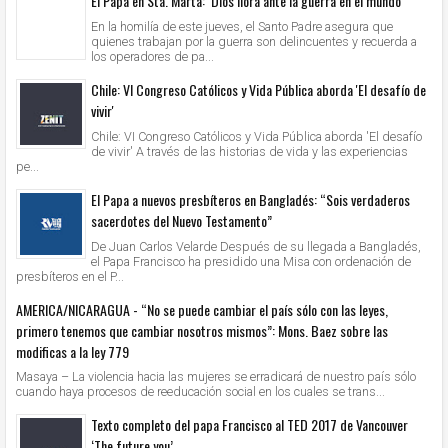
El Papa en Sta. Marta: ‘Dios llora ante la guerra en el mundo’
En la homilía de este jueves, el Santo Padre asegura que
quienes trabajan por la guerra son delincuentes y recuerda a
los operadores de pa...
Chile: VI Congreso Católicos y Vida Pública aborda 'El desafío de
vivir'
Chile: VI Congreso Católicos y Vida Pública aborda 'El desafío
de vivir' A través de las historias de vida y las experiencias
pe...
El Papa a nuevos presbíteros en Bangladés: “Sois verdaderos
sacerdotes del Nuevo Testamento”
De Juan Carlos Velarde Después de su llegada a Bangladés,
el Papa Francisco ha presidido una Misa con ordenación de
presbíteros en el P...
AMERICA/NICARAGUA - “No se puede cambiar el país sólo con las leyes,
primero tenemos que cambiar nosotros mismos”: Mons. Baez sobre las
modificas a la ley 779
Masaya – La violencia hacia las mujeres se erradicará de nuestro país sólo
cuando haya procesos de reeducación social en los cuales se trans...
Texto completo del papa Francisco al TED 2017 de Vancouver
‘The future you’