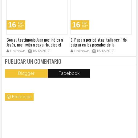
16
16
Dic
Dic
2017
2017
s
Con su testimonio Juan nos indica a
El Papa a periodistas Italianos: “No
El
Jesús, nos invita a seguirlo, dice el
caigan en los pecados de la
Ac
Papa
comunicación”
fe
Unknown
16/12/2017
Unknown
16/12/2017
PUBLICAR UN COMENTARIO
Blogger
Facebook
Emoticon