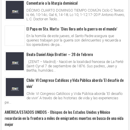
Comentario a la liturgia dominical
DÉCIMO CUARTO DOMINGO TIEMPO COMÚN Ciclo C Textos:
Is 66, 10-14c; Gal 6, 14-18; Lc 10, 1-12.17-20 P. Antonio Rivero,
L.C. Doctor en Teolo...
El Papa en Sta. Marta: ‘Dios llora ante la guerra en el mundo’
En la homilía de este jueves, el Santo Padre asegura que
quienes trabajan por la guerra son delincuentes y recuerda a
los operadores de pa...
Beato Daniel Alejo Brottier – 28 de febrero
(ZENIT – Madrid).- Nació en la localidad francesa de La Ferté
Saint-Cyr el 7 de septiembre de 1876. Sus padres, Jean y
Bertha, humildes...
Chile: VI Congreso Católicos y Vida Pública aborda 'El desafío de
vivir'
Chile: VI Congreso Católicos y Vida Pública aborda 'El desafío
de vivir' A través de las historias de vida y las experiencias
pe...
AMERICA/ESTADOS UNIDOS - Obispos de los Estados Unidos y México
recordarán en la frontera a miles de emigrantes muertos en busca de una vida
mejor