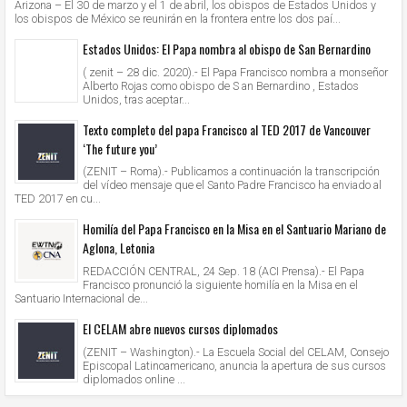
Arizona – El 30 de marzo y el 1 de abril, los obispos de Estados Unidos y
los obispos de México se reunirán en la frontera entre los dos paí...
Estados Unidos: El Papa nombra al obispo de San Bernardino
( zenit – 28 dic. 2020).- El Papa Francisco nombra a monseñor
Alberto Rojas como obispo de S an Bernardino , Estados
Unidos, tras aceptar...
Texto completo del papa Francisco al TED 2017 de Vancouver
‘The future you’
(ZENIT – Roma).- Publicamos a continuación la transcripción
del vídeo mensaje que el Santo Padre Francisco ha enviado al
TED 2017 en cu...
Homilía del Papa Francisco en la Misa en el Santuario Mariano de
Aglona, Letonia
REDACCIÓN CENTRAL, 24 Sep. 18 (ACI Prensa).- El Papa
Francisco pronunció la siguiente homilía en la Misa en el
Santuario Internacional de...
El CELAM abre nuevos cursos diplomados
(ZENIT – Washington).- La Escuela Social del CELAM, Consejo
Episcopal Latinoamericano, anuncia la apertura de sus cursos
diplomados online ...