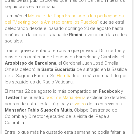
otras de las publicaciones que más compartieron nuestros
seguidores esta semana.
También el
Mensaje del Papa Francisco a los participantes
del “Meeting por la Amistad entre los Pueblos”
que se está
celebrando desde el pasado domingo 20 de agosto hasta
mañana en la ciudad italiana de
Rímini
revolucionó las redes
sociales.
Tras el grave atentado terrorista que provocó 15 muertos y
más de un centenar de heridos en Barcelona y Cambrils, el
Arzobispo de Barcelona
, el Cardenal Juan José Omella
Omella celebró la
Santa Eucaristía
de sufragio en la Basílica
de la Sagrada Familia. Su
Homilía
fue lo más compartido por
los seguidores de Radio Vaticana.
El martes 22 de agosto lo más compartido en
Facebook
y
Twitter
fue nuestro
post de María Reina
explicando detalles
acerca de esta fiesta litúrgica y el
video
de la entrevista a
Monseñor Fabio Suescún Mutis
, Obispo Castrense de
Colombia y Director ejecutivo de la visita del Papa a
Colombia.
Entre lo que más ha gustado esta semana no podía faltar la