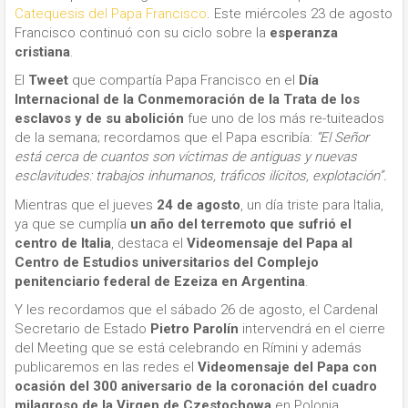
Catequesis del Papa Francisco
. Este miércoles 23 de agosto
Francisco continuó con su ciclo sobre la
esperanza
cristiana
.
El
Tweet
que compartía Papa Francisco en el
Día
Internacional de la Conmemoración de la Trata de los
esclavos y de su abolición
fue uno de los más re-tuiteados
de la semana; recordamos que el Papa escribía:
“El Señor
está cerca de cuantos son víctimas de antiguas y nuevas
esclavitudes: trabajos inhumanos, tráficos ilícitos, explotación”.
Mientras que el jueves
24 de agosto
, un día triste para Italia,
ya que se cumplía
un año del terremoto que sufrió el
centro de Italia
, destaca el
Videomensaje del Papa al
Centro de Estudios universitarios del Complejo
penitenciario federal de Ezeiza en Argentina
.
Y les recordamos que el sábado 26 de agosto, el Cardenal
Secretario de Estado
Pietro Parolín
intervendrá en el cierre
del Meeting que se está celebrando en Rímini y además
publicaremos en las redes el
Videomensaje del Papa con
ocasión del 300 aniversario de la coronación del cuadro
milagroso de la Virgen de Czestochowa
en Polonia.