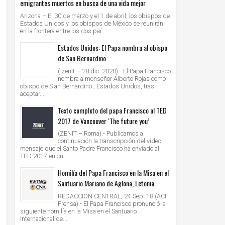
emigrantes muertos en busca de una vida mejor
Arizona – El 30 de marzo y el 1 de abril, los obispos de
Estados Unidos y los obispos de México se reunirán
en la frontera entre los dos paí...
Estados Unidos: El Papa nombra al obispo
de San Bernardino
( zenit – 28 dic. 2020).- El Papa Francisco
nombra a monseñor Alberto Rojas como
obispo de S an Bernardino , Estados Unidos, tras
aceptar...
Texto completo del papa Francisco al TED
2017 de Vancouver ‘The future you’
(ZENIT – Roma).- Publicamos a
continuación la transcripción del vídeo
mensaje que el Santo Padre Francisco ha enviado al
TED 2017 en cu...
Homilía del Papa Francisco en la Misa en el
Santuario Mariano de Aglona, Letonia
REDACCIÓN CENTRAL, 24 Sep. 18 (ACI
Prensa).- El Papa Francisco pronunció la
siguiente homilía en la Misa en el Santuario
Internacional de...