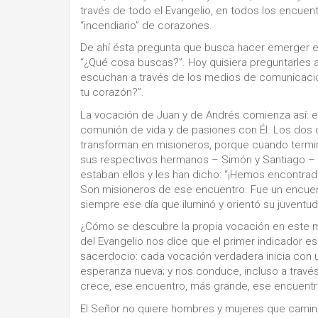
través de todo el Evangelio, en todos los encuen
“incendiario” de corazones.
De ahí ésta pregunta que busca hacer emerger el 
“¿Qué cosa buscas?”. Hoy quisiera preguntarles a
escuchan a través de los medios de comunicació
tu corazón?”.
La vocación de Juan y de Andrés comienza así: e
comunión de vida y de pasiones con Él. Los dos 
transforman en misioneros, porque cuando termina
sus respectivos hermanos – Simón y Santiago – 
estaban ellos y les han dicho: “¡Hemos encontrado
Son misioneros de ese encuentro. Fue un encuent
siempre ese día que iluminó y orientó su juventud
¿Cómo se descubre la propia vocación en este 
del Evangelio nos dice que el primer indicador es
sacerdocio: cada vocación verdadera inicia con 
esperanza nueva; y nos conduce, incluso a través
crece, ese encuentro, más grande, ese encuentro c
El Señor no quiere hombres y mujeres que caminan