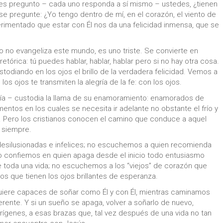
, les pregunto – cada uno responda a sí mismo – ustedes, ¿tienen
 se pregunte: ¿Yo tengo dentro de mí, en el corazón, el viento de
erimentado que estar con Él nos da una felicidad inmensa, que se
o no evangeliza este mundo, es uno triste. Se convierte en
tórica: tú puedes hablar, hablar, hablar pero si no hay otra cosa.
diando en los ojos el brillo de la verdadera felicidad. Vemos a
los ojos te transmiten la alegría de la fe: con los ojos.
aría – custodia la llama de su enamoramiento: enamorados de
mentos en los cuales se necesita ir adelante no obstante el frío y
s. Pero los cristianos conocen el camino que conduce a aquel
 siempre.
desilusionadas e infelices; no escuchemos a quien recomienda
 no confiemos en quien apaga desde el inicio todo entusiasmo
de toda una vida; no escuchemos a los “viejos” de corazón que
jos que tienen los ojos brillantes de esperanza.
quiere capaces de soñar como Él y con Él, mientras caminamos
erente. Y si un sueño se apaga, volver a soñarlo de nuevo,
ígenes, a esas brazas que, tal vez después de una vida no tan