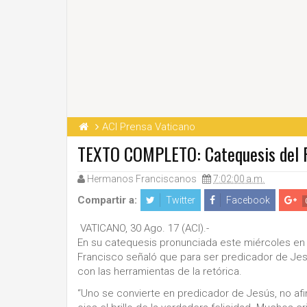
ACI Prensa Vaticano
TEXTO COMPLETO: Catequesis del Pa
Hermanos Franciscanos
7:02:00 a.m.
Compartir a:
Twitter
Facebook
VATICANO, 30 Ago. 17 (ACI).-
En su catequesis pronunciada este miércoles en l
Francisco señaló que para ser predicador de Jesús
con las herramientas de la retórica.
“Uno se convierte en predicador de Jesús, no afi