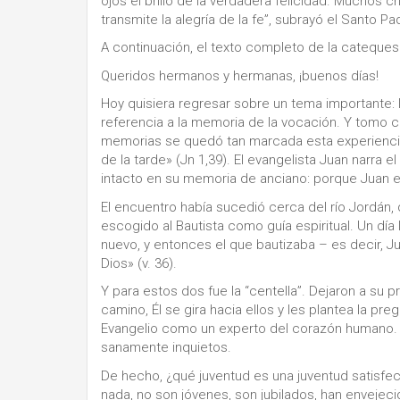
ojos el brillo de la verdadera felicidad. Muchos
transmite la alegría de la fe”, subrayó el Santo Pa
A continuación, el texto completo de la cateques
Queridos hermanos y hermanas, ¡buenos días!
Hoy quisiera regresar sobre un tema importante: l
referencia a la memoria de la vocación. Y tomo c
memorias se quedó tan marcada esta experiencia, 
de la tarde» (Jn 1,39). El evangelista Juan narra
intacto en su memoria de anciano: porque Juan e
El encuentro había sucedió cerca del río Jordán, 
escogido al Bautista como guía espiritual. Un día l
nuevo, y entonces el que bautizaba – es decir, Ju
Dios» (v. 36).
Y para estos dos fue la “centella”. Dejaron a su 
camino, Él se gira hacia ellos y les plantea la pr
Evangelio como un experto del corazón humano.
sanamente inquietos.
De hecho, ¿qué juventud es una juventud satisfe
nada, no son jóvenes, son jubilados, han envejeci