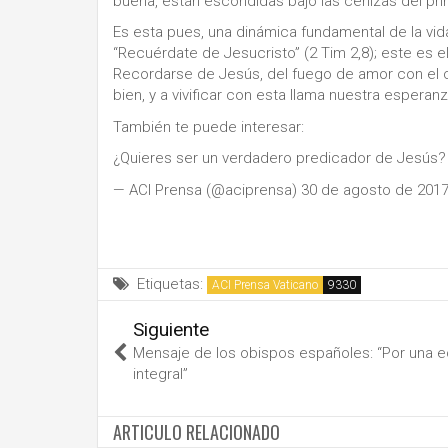
buena, están escondidas bajo las cenizas del pr
Es esta pues, una dinámica fundamental de la vida
“Recuérdate de Jesucristo” (2 Tim 2,8); este es e
Recordarse de Jesús, del fuego de amor con el 
bien, y a vivificar con esta llama nuestra esperanz
También te puede interesar:
¿Quieres ser un verdadero predicador de Jesús?
— ACI Prensa (@aciprensa) 30 de agosto de 201
Etiquetas:
ACI Prensa Vaticano
Siguiente
Mensaje de los obispos españoles: “Por una e
integral”
ARTICULO RELACIONADO