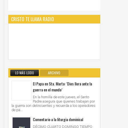
CRISTO TE LLAMA RADIO
LO MÁS LEIDO
ARCHIVO
El Papa en Sta. Marta: ‘Dios llora ante la
guerra en el mundo’
En la homilía de este jueves, el Santo
Padre asegura que quienes trabajan por
la guerra son delincuentes y recuerda a los operadores
de pa...
Comentario a la liturgia dominical
DÉCIMO CUARTO DOMINGO TIEMPO