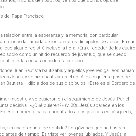
 cristianos, muchos de nosotros, vemos que con los ojos se
dre.
is del Papa Francisco:
a relación entre la esperanza y la memoria, con particular
omo ícono la llamada de los primeros discípulos de Jesús. En sus
que alguno registró incluso la hora: «Era alrededor de las cuatro
 el episodio como un nítido recuerdo de juventud, que se quedó
scribió estas cosas cuando era anciano.
donde Juan Bautista bautizaba; y aquellos jóvenes galileos habían
lega Jesús, y se hizo bautizar en el río. Al día siguiente pasó de
an Bautista – dijo a dos de sus discípulos: «Este es el Cordero de
primer maestro y se pusieron en el seguimiento de Jesús. Por el
egunta decisiva: «¿Qué quieren?» (v. 38). Jesús aparece en los
 En ese momento había encontrado a dos jóvenes en búsqueda,
cha, sin una pregunta de sentido? Los jóvenes que no buscan
do antes de tiempo. Es triste ver jóvenes jubilados. Y Jesús, a