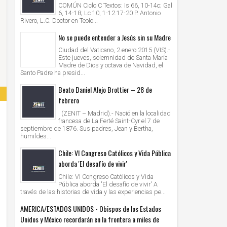
COMÚN Ciclo C Textos: Is 66, 10-14c; Gal
6, 14-18; Lc 10, 1-12.17-20 P. Antonio
Rivero, L.C. Doctor en Teolo...
No se puede entender a Jesús sin su Madre
Ciudad del Vaticano, 2 enero 2015 (VIS).-
Este jueves, solemnidad de Santa María
Madre de Dios y octava de Navidad, el
Santo Padre ha presid...
Beato Daniel Alejo Brottier – 28 de
febrero
(ZENIT – Madrid).- Nació en la localidad
francesa de La Ferté Saint-Cyr el 7 de
septiembre de 1876. Sus padres, Jean y Bertha,
humildes...
Chile: VI Congreso Católicos y Vida Pública
aborda 'El desafío de vivir'
Chile: VI Congreso Católicos y Vida
Pública aborda 'El desafío de vivir' A
través de las historias de vida y las experiencias pe...
AMERICA/ESTADOS UNIDOS - Obispos de los Estados
Unidos y México recordarán en la frontera a miles de