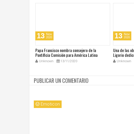
13
13
Nov
Nov
2020
2020
cos en su día de
Papa Francisco nombra consejero de la
Una de las o
 San Juan Pablo II
Pontificia Comisión para América Latina
Ligorio dedic
Unknown
13/11/2020
Unknown
PUBLICAR UN COMENTARIO
Emoticon