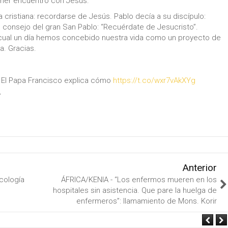
imer encuentro con Jesús.
 cristiana: recordarse de Jesús. Pablo decía a su discípulo:
l consejo del gran San Pablo: “Recuérdate de Jesucristo”.
cual un día hemos concebido nuestra vida como un proyecto de
a. Gracias.
 El Papa Francisco explica cómo
https://t.co/wxr7vAkXYg
7
Anterior
cología
ÁFRICA/KENIA - “Los enfermos mueren en los
hospitales sin asistencia. Que pare la huelga de
enfermeros”: llamamiento de Mons. Korir