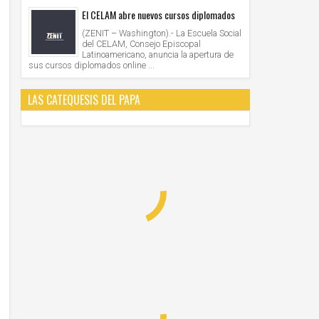
El CELAM abre nuevos cursos diplomados
(ZENIT – Washington).- La Escuela Social
del CELAM, Consejo Episcopal
Latinoamericano, anuncia la apertura de
sus cursos diplomados online ...
LAS CATEQUESIS DEL PAPA