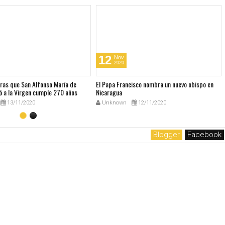
12
Nov
2020
bras que San Alfonso María de
El Papa Francisco nombra un nuevo obispo en
ó a la Virgen cumple 270 años
Nicaragua
13/11/2020
Unknown
12/11/2020
Blogger
Facebook