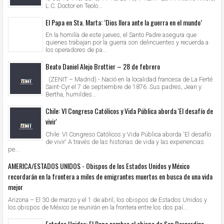
L.C. Doctor en Teolo...
El Papa en Sta. Marta: ‘Dios llora ante la guerra en el mundo’
En la homilía de este jueves, el Santo Padre asegura que
quienes trabajan por la guerra son delincuentes y recuerda a
los operadores de pa...
Beato Daniel Alejo Brottier – 28 de febrero
(ZENIT – Madrid).- Nació en la localidad francesa de La Ferté
Saint-Cyr el 7 de septiembre de 1876. Sus padres, Jean y
Bertha, humildes...
Chile: VI Congreso Católicos y Vida Pública aborda 'El desafío de
vivir'
Chile: VI Congreso Católicos y Vida Pública aborda 'El desafío
de vivir' A través de las historias de vida y las experiencias
pe...
AMERICA/ESTADOS UNIDOS - Obispos de los Estados Unidos y México
recordarán en la frontera a miles de emigrantes muertos en busca de una vida
mejor
Arizona – El 30 de marzo y el 1 de abril, los obispos de Estados Unidos y
los obispos de México se reunirán en la frontera entre los dos paí...
Estados Unidos: El Papa nombra al obispo de San Bernardino