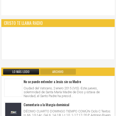
CRISTO TE LLAMA RADIO
LO MÁS LEIDO
ARCHIVO
No se puede entender a Jesús sin su Madre
Ciudad del Vaticano, 2 enero 2015 (VIS).-Este jueves,
solemnidad de Santa María Madre de Dios y octava de
Navidad, el Santo Padre ha presid...
Comentario a la liturgia dominical
DÉCIMO CUARTO DOMINGO TIEMPO COMÚN Ciclo C Textos:
Is 66, 10-14c; Gal 6, 14-18; Lc 10, 1-12.17-20 P. Antonio Rivero,