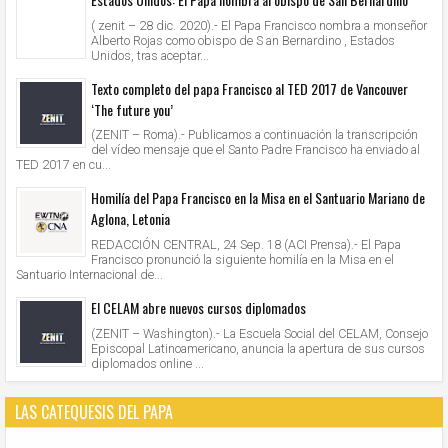
( zenit – 28 dic. 2020).- El Papa Francisco nombra a monseñor
Alberto Rojas como obispo de S an Bernardino , Estados
Unidos, tras aceptar...
Texto completo del papa Francisco al TED 2017 de Vancouver
‘The future you’
(ZENIT – Roma).- Publicamos a continuación la transcripción
del vídeo mensaje que el Santo Padre Francisco ha enviado al
TED 2017 en cu...
Homilía del Papa Francisco en la Misa en el Santuario Mariano de
Aglona, Letonia
REDACCIÓN CENTRAL, 24 Sep. 18 (ACI Prensa).- El Papa
Francisco pronunció la siguiente homilía en la Misa en el
Santuario Internacional de...
El CELAM abre nuevos cursos diplomados
(ZENIT – Washington).- La Escuela Social del CELAM, Consejo
Episcopal Latinoamericano, anuncia la apertura de sus cursos
diplomados online ...
LAS CATEQUESIS DEL PAPA