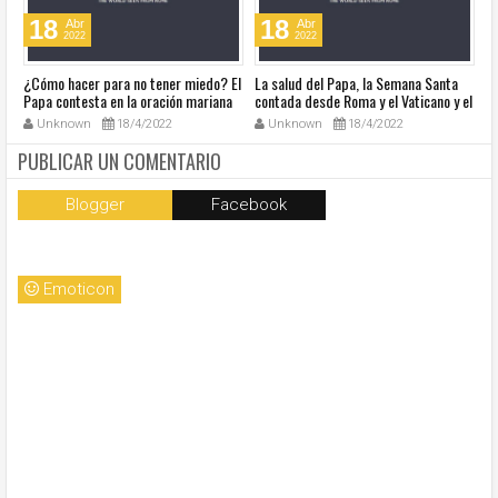
18
18
Abr
Abr
2022
2022
¿Cómo hacer para no tener miedo? El
La salud del Papa, la Semana Santa
Ve
Papa contesta en la oración mariana
contada desde Roma y el Vaticano y el
Ha
de este lunes en la Plaza de San
resumen de noticias en audio
co
Unknown
18/4/2022
Unknown
18/4/2022
Pedro
so
la
PUBLICAR UN COMENTARIO
Blogger
Facebook
Emoticon