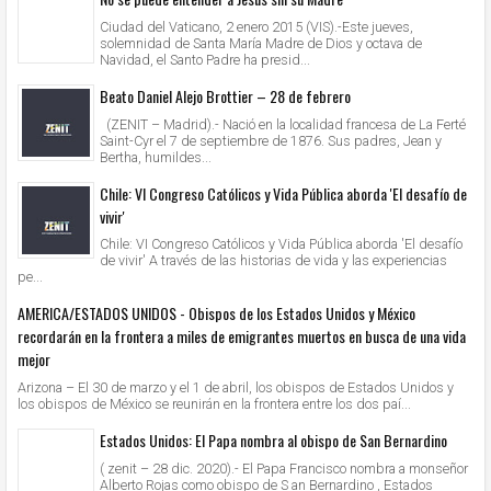
Ciudad del Vaticano, 2 enero 2015 (VIS).-Este jueves,
solemnidad de Santa María Madre de Dios y octava de
Navidad, el Santo Padre ha presid...
Beato Daniel Alejo Brottier – 28 de febrero
(ZENIT – Madrid).- Nació en la localidad francesa de La Ferté
Saint-Cyr el 7 de septiembre de 1876. Sus padres, Jean y
Bertha, humildes...
Chile: VI Congreso Católicos y Vida Pública aborda 'El desafío de
vivir'
Chile: VI Congreso Católicos y Vida Pública aborda 'El desafío
de vivir' A través de las historias de vida y las experiencias
pe...
AMERICA/ESTADOS UNIDOS - Obispos de los Estados Unidos y México
recordarán en la frontera a miles de emigrantes muertos en busca de una vida
mejor
Arizona – El 30 de marzo y el 1 de abril, los obispos de Estados Unidos y
los obispos de México se reunirán en la frontera entre los dos paí...
Estados Unidos: El Papa nombra al obispo de San Bernardino
( zenit – 28 dic. 2020).- El Papa Francisco nombra a monseñor
Alberto Rojas como obispo de S an Bernardino , Estados