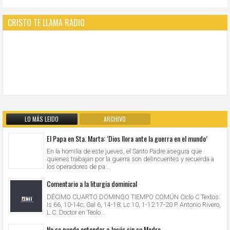
CRISTO TE LLAMA RADIO
LO MÁS LEIDO
ARCHIVO
El Papa en Sta. Marta: ‘Dios llora ante la guerra en el mundo’
En la homilía de este jueves, el Santo Padre asegura que
quienes trabajan por la guerra son delincuentes y recuerda a
los operadores de pa...
Comentario a la liturgia dominical
DÉCIMO CUARTO DOMINGO TIEMPO COMÚN Ciclo C Textos:
Is 66, 10-14c; Gal 6, 14-18; Lc 10, 1-12.17-20 P. Antonio Rivero,
L.C. Doctor en Teolo...
No se puede entender a Jesús sin su Madre