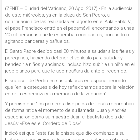
(ZENIT – Ciudad del Vaticano, 30 Ago. 2017).- En la audiencia
de este miércoles, ya en la plaza de San Pedro, a
continuación de las realizadas en agosto en el Aula Pablo VI,
el papa Francisco entró en el papamóvil, encontrando a unas
20 mil personas que le esperaban con cantos, coreando o
agitando banderas y pañuelos.
El Santo Padre dedicó casi 20 minutos a saludar a los fieles y
peregrinos, haciendo detener el vehículo para saludar y
bendecir a niños y ancianos. Incluso hizo subir a un niño en el
jeep blanco para que le acompañara durante el recorrido.
El sucesor de Pedro en sus palabras en español recordó
que “en la catequesis de hoy reflexionamos sobre la relación
entre la esperanza y la memoria de la vocación”.
Y precisó que “los primeros discípulos de Jesús recordaban
de forma nítida el momento de su llamada. Juan y Andrés
escucharon cómo su maestro Juan el Bautista decía de
Jesús: «Ese es el Cordero de Dios»”.
Indicó así que “esta fue la chispa que dio comienzo a su
historia de seguimiento. Ellos iniciaron a estar con él y muy