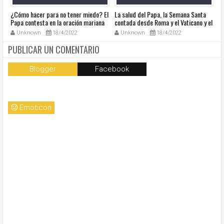
¿Cómo hacer para no tener miedo? El
La salud del Papa, la Semana Santa
Ve
Papa contesta en la oración mariana
contada desde Roma y el Vaticano y el
Ha
de este lunes en la Plaza de San
resumen de noticias en audio
co
Unknown
18/4/2022
Unknown
18/4/2022
Pedro
so
la
PUBLICAR UN COMENTARIO
Blogger
Facebook
Emoticon