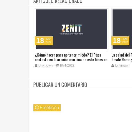
ARTICULO RELACIONADO
18
18
Abr
Abr
2022
2022
ública de Grecia
¿Cómo hacer para no tener miedo? El Papa
La salud del
omáticas
contesta en la oración mariana de este lunes en
desde Roma y
la Plaza de San Pedro
noticias en a
Unknown
18/4/2022
Unknown
PUBLICAR UN COMENTARIO
Emoticon