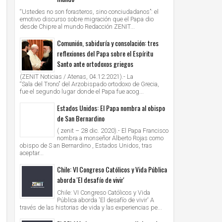
“Ustedes no son forasteros, sino conciudadanos”: el
emotivo discurso sobre migración que el Papa dio
desde Chipre al mundo Redacción ZENIT...
Comunión, sabiduría y consolación: tres
reflexiones del Papa sobre el Espíritu
Santo ante ortodoxos griegos
(ZENIT Noticias / Atenas, 04.12.2021).- La
“Sala del Trono” del Arzobispado ortodoxo de Grecia,
fue el segundo lugar donde el Papa fue acog...
Estados Unidos: El Papa nombra al obispo
de San Bernardino
( zenit – 28 dic. 2020).- El Papa Francisco
nombra a monseñor Alberto Rojas como
obispo de S an Bernardino , Estados Unidos, tras
aceptar...
Chile: VI Congreso Católicos y Vida Pública
aborda 'El desafío de vivir'
Chile: VI Congreso Católicos y Vida
Pública aborda 'El desafío de vivir' A
través de las historias de vida y las experiencias pe...