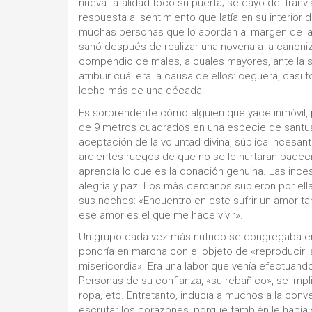
nueva fatalidad tocó su puerta; se cayó del tranvía
respuesta al sentimiento que latía en su interior
muchas personas que lo abordan al margen de la f
sanó después de realizar una novena a la canoni
compendio de males, a cuales mayores, ante la s
atribuir cuál era la causa de ellos: ceguera, casi 
lecho más de una década.
Es sorprendente cómo alguien que yace inmóvil, p
de 9 metros cuadrados en una especie de santuar
aceptación de la voluntad divina, súplica incesant
ardientes ruegos de que no se le hurtaran padeci
aprendía lo que es la donación genuina. Las ince
alegría y paz. Los más cercanos supieron por ell
sus noches: «Encuentro en este sufrir un amor 
ese amor es el que me hace vivir».
Un grupo cada vez más nutrido se congregaba en 
pondría en marcha con el objeto de «reproducir la
misericordia». Era una labor que venía efectuand
Personas de su confianza, «su rebañico», se impli
ropa, etc. Entretanto, inducía a muchos a la conver
escrutar los corazones, porque también le había 