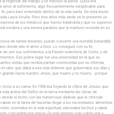
 al regresar del trabajo y se fracturó la pelvis. Quizá era
 de amor al sufrimiento, algo frecuentemente inexplicable para
e, pero bien entendido dentro de la vida santa. De esta lesión
zada Laura Vicuña. Pero tres años más tarde se le presentó un
orpresa de los médicos que fueron tratándola y que no supieron
total sordera y una severa parálisis que la mantuvo recluida en su
resa de tantas lesiones, puede convertir una humilde buhardilla
io donde late el amor a Dios. Lo consiguió con su fe,
e de unir sus sufrimientos a la Pasión redentora de Cristo, y de
mientos. Ese pobre lugar fue una universidad en la que se
santes visitas que recibía partían conmovidas por su ofrenda,
a el valor que daba a esa vida doliente que gobernaba sus días y
tan grande hacia nuestro Jesús, que muero y no muero… porque
torno a su cama. En 1936 iba forjando la «Obra de Jesús» que
 vida activa del Señor en la tierra mediante las obras de
o desde el lecho con las numerosas dádivas que le ofrecían.
caban en la tarea de hacerlas llegar a los necesitados: alimentos,
sión, orientaba en la vida espiritual, vaticinaba hechos y sabía
sido concedida esa gracia. En ese entorno solo cabía orar y