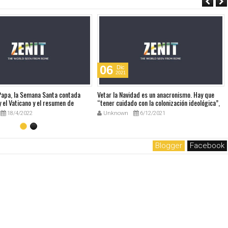
06
Dic
2021
 Papa, la Semana Santa contada
Vetar la Navidad es un anacronismo. Hay que
 el Vaticano y el resumen de
“tener cuidado con la colonización ideológica”,
udio
dice el Papa sobre el Manual europeo que
18/4/2022
Unknown
6/12/2021
prohibía la Navidad
Blogger
Facebook