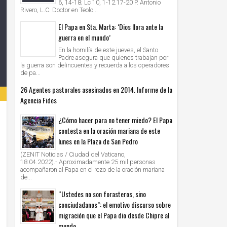
6, 14-18; Lc 10, 1-12.17-20 P. Antonio
Rivero, L.C. Doctor en Teolo...
El Papa en Sta. Marta: ‘Dios llora ante la
guerra en el mundo’
En la homilía de este jueves, el Santo
Padre asegura que quienes trabajan por
la guerra son delincuentes y recuerda a los operadores
de pa...
26 Agentes pastorales asesinados en 2014. Informe de la
Agencia Fides
¿Cómo hacer para no tener miedo? El Papa
contesta en la oración mariana de este
lunes en la Plaza de San Pedro
(ZENIT Noticias / Ciudad del Vaticano,
18.04.2022).- Aproximadamente 25 mil personas
acompañaron al Papa en el rezo de la oración mariana
de...
“Ustedes no son forasteros, sino
conciudadanos”: el emotivo discurso sobre
migración que el Papa dio desde Chipre al
mundo