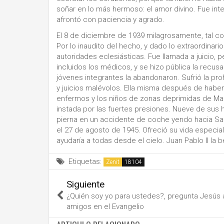
soñar en lo más hermoso: el amor divino. Fue int
afrontó con paciencia y agrado.
El 8 de diciembre de 1939 milagrosamente, tal co
Por lo inaudito del hecho, y dado lo extraordinari
autoridades eclesiásticas. Fue llamada a juicio, p
incluidos los médicos, y se hizo pública la recus
jóvenes integrantes la abandonaron. Sufrió la pro
y juicios malévolos. Ella misma después de habe
enfermos y los niños de zonas deprimidas de Mad
instada por las fuertes presiones. Nueve de sus h
pierna en un accidente de coche yendo hacia San
el 27 de agosto de 1945. Ofreció su vida especia
ayudaría a todas desde el cielo. Juan Pablo II la 
Etiquetas:
Zenit
Siguiente
¿Quién soy yo para ustedes?, pregunta Jesús 
amigos en el Evangelio