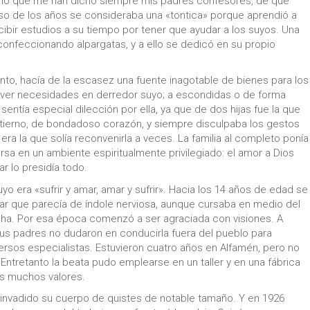
ad lo que me han dicho siempre mis padres confesores, de que
aso de los años se consideraba una «tontica» porque aprendió a
ecibir estudios a su tiempo por tener que ayudar a los suyos. Una
 confeccionando alpargatas, y a ello se dedicó en su propio
ento, hacía de la escasez una fuente inagotable de bienes para los
 ver necesidades en derredor suyo; a escondidas o de forma
entía especial dilección por ella, ya que de dos hijas fue la que
e tierno, de bondadoso corazón, y siempre disculpaba los gestos
 era la que solía reconvenirla a veces. La familia al completo ponía
rsa en un ambiente espiritualmente privilegiado: el amor a Dios
ar lo presidía todo.
suyo era «sufrir y amar, amar y sufrir». Hacia los 14 años de edad se
icar que parecía de índole nerviosa, aunque cursaba en medio del
cha. Por esa época comenzó a ser agraciada con visiones. A
us padres no dudaron en conducirla fuera del pueblo para
iversos especialistas. Estuvieron cuatro años en Alfamén, pero no
ntretanto la beata pudo emplearse en un taller y en una fábrica
us muchos valores.
 invadido su cuerpo de quistes de notable tamaño. Y en 1926