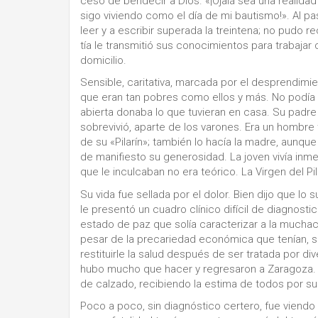
cesó de bendecir a Dios. «¡Ojalá sea una realid
sigo viviendo como el día de mi bautismo!». Al p
leer y a escribir superada la treintena; no pudo r
tía le transmitió sus conocimientos para trabajar
domicilio.
Sensible, caritativa, marcada por el desprendimi
que eran tan pobres como ellos y más. No podía
abierta donaba lo que tuvieran en casa. Su padre s
sobrevivió, aparte de los varones. Era un hombr
de su «Pilarín»; también lo hacía la madre, aunque
de manifiesto su generosidad. La joven vivía inme
que le inculcaban no era teórico. La Virgen del Pil
Su vida fue sellada por el dolor. Bien dijo que lo 
le presentó un cuadro clínico difícil de diagnost
estado de paz que solía caracterizar a la mucha
pesar de la precariedad económica que tenían, s
restituirle la salud después de ser tratada por d
hubo mucho que hacer y regresaron a Zaragoza. E
de calzado, recibiendo la estima de todos por s
Poco a poco, sin diagnóstico certero, fue viendo