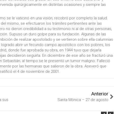
ervenida quirúrgicamente en distintas ocasiones y siempre las
mo se le vaticinó en una visión, recobró por completo la salud.
o del mismo, se efectuaron los trámites pertinentes ante las
ero no dieron credibilidad a su testimonio ni al de otras personas,
ación. Supuso un duro golpe para su fundación. Algunas de las
hibición de realizar apostolado y se vertieron sobre ella calumnias
r logrado abrir un fecundo campo apostólico con los pobres, los
rid, donde fue aprobada su obra, en 1944 tuvo que dejarla
ijas decidieron seguirla. En diciembre de ese año se fracturó una
 Sebastián; al tiempo se le presentó un tumor maligno. Falleció
lmente por las hermanas que salieron de la obra. Aseveró que
beatificó el 4 de noviembre de 2001.
Anterior
a sus
Santa Mónica – 27 de agosto