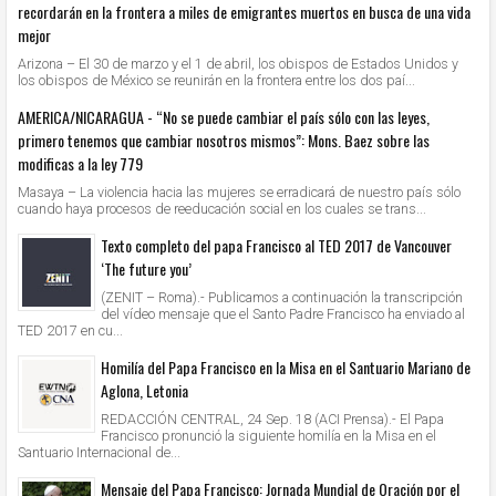
recordarán en la frontera a miles de emigrantes muertos en busca de una vida
mejor
Arizona – El 30 de marzo y el 1 de abril, los obispos de Estados Unidos y
los obispos de México se reunirán en la frontera entre los dos paí...
AMERICA/NICARAGUA - “No se puede cambiar el país sólo con las leyes,
primero tenemos que cambiar nosotros mismos”: Mons. Baez sobre las
modificas a la ley 779
Masaya – La violencia hacia las mujeres se erradicará de nuestro país sólo
cuando haya procesos de reeducación social en los cuales se trans...
Texto completo del papa Francisco al TED 2017 de Vancouver
‘The future you’
(ZENIT – Roma).- Publicamos a continuación la transcripción
del vídeo mensaje que el Santo Padre Francisco ha enviado al
TED 2017 en cu...
Homilía del Papa Francisco en la Misa en el Santuario Mariano de
Aglona, Letonia
REDACCIÓN CENTRAL, 24 Sep. 18 (ACI Prensa).- El Papa
Francisco pronunció la siguiente homilía en la Misa en el
Santuario Internacional de...
Mensaje del Papa Francisco: Jornada Mundial de Oración por el