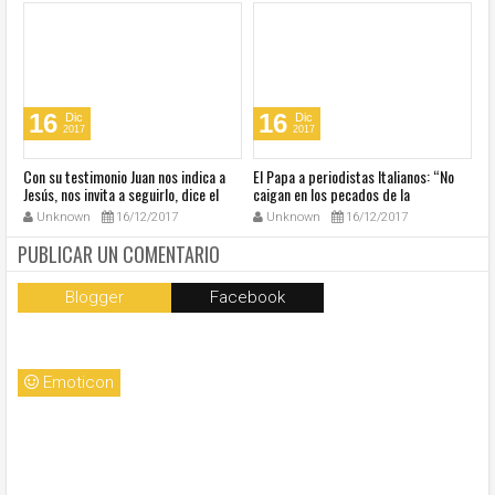
16
16
Dic
Dic
2017
2017
s
Con su testimonio Juan nos indica a
El Papa a periodistas Italianos: “No
El
Jesús, nos invita a seguirlo, dice el
caigan en los pecados de la
Ac
Papa
comunicación”
fe
Unknown
16/12/2017
Unknown
16/12/2017
PUBLICAR UN COMENTARIO
Blogger
Facebook
Emoticon