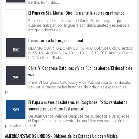
Bertha, humildes...
El Papa en Sta. Marta: ‘Dios llora ante la guerra en el mundo’
En la homilía de este jueves, el Santo Padre asegura que
quienes trabajan por la guerra son delincuentes y recuerda a
los operadores de pa...
Comentario a la liturgia dominical
DÉCIMO CUARTO DOMINGO TIEMPO COMÚN Ciclo C Textos:
Is 66, 10-14c; Gal 6, 14-18; Lc 10, 1-12.17-20 P. Antonio Rivero,
L.C. Doctor en Teolo...
Chile: VI Congreso Católicos y Vida Pública aborda 'El desafío de
vivir'
Chile: VI Congreso Católicos y Vida Pública aborda 'El desafío
de vivir' A través de las historias de vida y las experiencias
pe...
El Papa a nuevos presbíteros en Bangladés: “Sois verdaderos
sacerdotes del Nuevo Testamento”
De Juan Carlos Velarde Después de su llegada a Bangladés,
el Papa Francisco ha presidido una Misa con ordenación de
presbíteros en el P...
AMERICA/ESTADOS UNIDOS - Obispos de los Estados Unidos y México