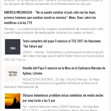
Arizona – El 30 de marzo y el 1 de abril, los obispos de Estados Unidos y
los obispos de México se reunirán en la frontera entre los dos paí...
AMERICA/NICARAGUA - “No se puede cambiar el país sólo con las leyes,
primero tenemos que cambiar nosotros mismos”: Mons. Baez sobre las
modificas a la ley 779
Masaya – La violencia hacia las mujeres se erradicará de nuestro país sólo
cuando haya procesos de reeducación social en los cuales se trans...
Texto completo del papa Francisco al TED 2017 de Vancouver
‘The future you’
(ZENIT – Roma).- Publicamos a continuación la transcripción
del vídeo mensaje que el Santo Padre Francisco ha enviado al
TED 2017 en cu...
Homilía del Papa Francisco en la Misa en el Santuario Mariano de
Aglona, Letonia
REDACCIÓN CENTRAL, 24 Sep. 18 (ACI Prensa).- El Papa
Francisco pronunció la siguiente homilía en la Misa en el
Santuario Internacional de...
Obispos holandeses prohíben misas navideñas de media noche:
por muy tarde a las 5 pm
Por: Joachin Meisner Hertz (ZENIT Noticias / Ámsterdam,
02.12.2021).- Los obispos católicos de los Países Bajos