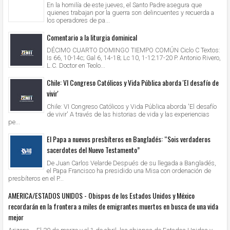
En la homilía de este jueves, el Santo Padre asegura que
quienes trabajan por la guerra son delincuentes y recuerda a
los operadores de pa...
Comentario a la liturgia dominical
DÉCIMO CUARTO DOMINGO TIEMPO COMÚN Ciclo C Textos:
Is 66, 10-14c; Gal 6, 14-18; Lc 10, 1-12.17-20 P. Antonio Rivero,
L.C. Doctor en Teolo...
Chile: VI Congreso Católicos y Vida Pública aborda 'El desafío de
vivir'
Chile: VI Congreso Católicos y Vida Pública aborda 'El desafío
de vivir' A través de las historias de vida y las experiencias
pe...
El Papa a nuevos presbíteros en Bangladés: “Sois verdaderos
sacerdotes del Nuevo Testamento”
De Juan Carlos Velarde Después de su llegada a Bangladés,
el Papa Francisco ha presidido una Misa con ordenación de
presbíteros en el P...
AMERICA/ESTADOS UNIDOS - Obispos de los Estados Unidos y México
recordarán en la frontera a miles de emigrantes muertos en busca de una vida
mejor