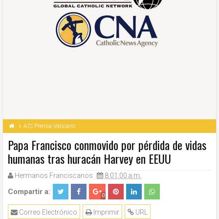
ACI Prensa Vaticano
Papa Francisco conmovido por pérdida de vidas
humanas tras huracán Harvey en EEUU
Hermanos Franciscanos
8:01:00 a.m.
Compartir a:
0
Correo Electrónico
Imprimir
URL