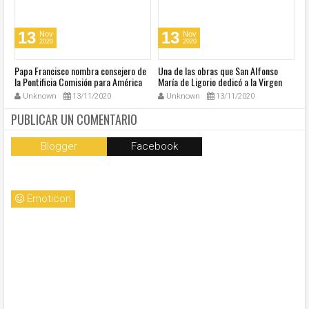
13
13
Nov
Nov
2020
2020
u
Papa Francisco nombra consejero de
Una de las obras que San Alfonso
El
la Pontificia Comisión para América
María de Ligorio dedicó a la Virgen
o
Latina
cumple 270 años
Unknown
13/11/2020
Unknown
13/11/2020
PUBLICAR UN COMENTARIO
Blogger
Facebook
Emoticon