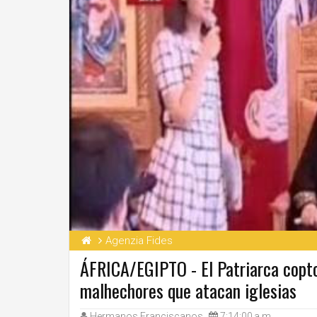
Agenzia Fides
ÁFRICA/EGIPTO - El Patriarca copto
malhechores que atacan iglesias
Hermanos Franciscanos
7:14:00 a.m.