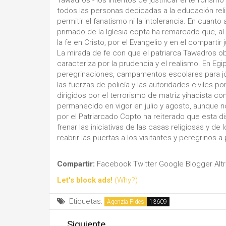
todos las personas dedicadas a la educación rel
permitir el fanatismo ni la intolerancia. En cuanto 
primado de la Iglesia copta ha remarcado que, al 
la fe en Cristo, por el Evangelio y en el compartir 
La mirada de fe con que el patriarca Tawadros obs
caracteriza por la prudencia y el realismo. En Egi
peregrinaciones, campamentos escolares para jó
las fuerzas de policía y las autoridades civiles 
dirigidos por el terrorismo de matriz yihadista con
permanecido en vigor en julio y agosto, aunque n
por el Patriarcado Copto ha reiterado que esta d
frenar las iniciativas de las casas religiosas y d
reabrir las puertas a los visitantes y peregrinos 
Compartir:
Facebook
Twitter
Google
Blogger
Alt
Let's block ads!
(Why?)
Etiquetas:
Agenzia Fides
Siguiente