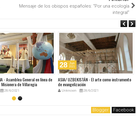
a
Mensaje de los obispos españoles: “Por una ecología
integral”
28
Jun
2021
A - Asamblea General en línea de
ASIA/ UZBEKISTÁN - El arte como instrumento
Misionera de Villaregia
de evangelización
28/6/2021
Unknown
28/6/2021
Blogger
Facebook