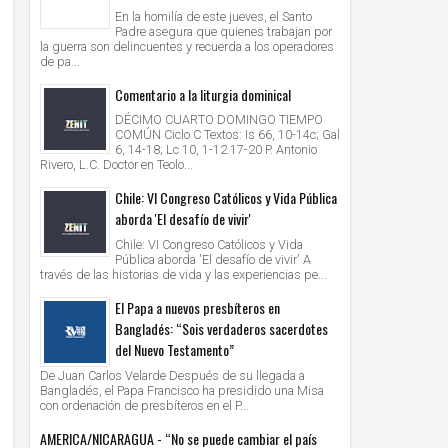
En la homilía de este jueves, el Santo
Padre asegura que quienes trabajan por
la guerra son delincuentes y recuerda a los operadores
de pa...
Comentario a la liturgia dominical
DÉCIMO CUARTO DOMINGO TIEMPO
COMÚN Ciclo C Textos: Is 66, 10-14c; Gal
6, 14-18; Lc 10, 1-12.17-20 P. Antonio
Rivero, L.C. Doctor en Teolo...
Chile: VI Congreso Católicos y Vida Pública
aborda 'El desafío de vivir'
Chile: VI Congreso Católicos y Vida
Pública aborda 'El desafío de vivir' A
través de las historias de vida y las experiencias pe...
El Papa a nuevos presbíteros en
Bangladés: “Sois verdaderos sacerdotes
del Nuevo Testamento”
De Juan Carlos Velarde Después de su llegada a
Bangladés, el Papa Francisco ha presidido una Misa
con ordenación de presbíteros en el P...
AMERICA/NICARAGUA - “No se puede cambiar el país