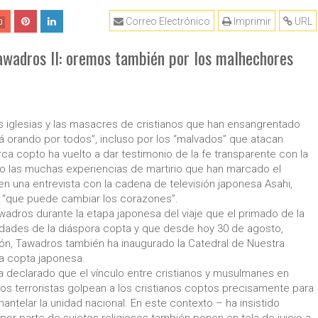
Correo Electrónico
Imprimir
URL
0
awadros II: oremos también por los malhechores
as iglesias y las masacres de cristianos que han ensangrentado
tá orando por todos”, incluso por los “malvados” que atacan
iarca copto ha vuelto a dar testimonio de la fe transparente con la
 las muchas experiencias de martirio que han marcado el
n una entrevista con la cadena de televisión japonesa Asahi,
n “que puede cambiar los corazones”.
Tawadros durante la etapa japonesa del viaje que el primado de la
nidades de la diáspora copta y que desde hoy 30 de agosto,
pón, Tawadros también ha inaugurado la Catedral de Nuestra
ia copta japonesa.
 ha declarado que el vínculo entre cristianos y musulmanes en
los terroristas golpean a los cristianos coptos precisamente para
mantelar la unidad nacional. En este contexto – ha insistido
o por parte de sujetos religiosos también ponen en tela de juicio a