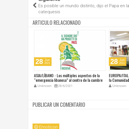
Es posible un mundo distinto, dijo el Papa en l
catequesis
ARTICULO RELACIONADO
28
28
Jun
Jun
2021
2021
última masacre en
ASIA/LÍBANO - Los múltiples aspectos de la
EUROPA/ITALI
tar vivir con miedo"
“emergencia libanesa” al centro de la cumbre
la Comunidad 
eclesial convocada por el Papa Francisco
Unknown
28/6/2021
Unknown
PUBLICAR UN COMENTARIO
Emoticon