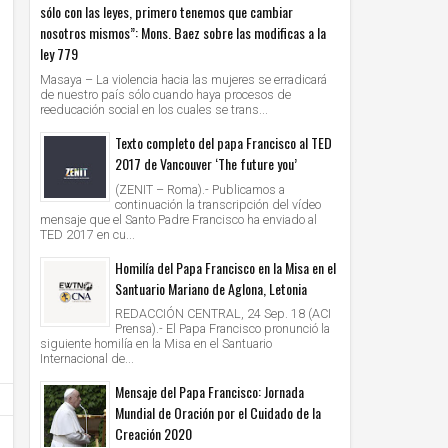
sólo con las leyes, primero tenemos que cambiar
nosotros mismos”: Mons. Baez sobre las modificas a la
ley 779
Masaya – La violencia hacia las mujeres se erradicará
de nuestro país sólo cuando haya procesos de
reeducación social en los cuales se trans...
Texto completo del papa Francisco al TED
2017 de Vancouver ‘The future you’
(ZENIT – Roma).- Publicamos a
continuación la transcripción del vídeo
mensaje que el Santo Padre Francisco ha enviado al
TED 2017 en cu...
Homilía del Papa Francisco en la Misa en el
Santuario Mariano de Aglona, Letonia
REDACCIÓN CENTRAL, 24 Sep. 18 (ACI
Prensa).- El Papa Francisco pronunció la
siguiente homilía en la Misa en el Santuario
Internacional de...
Mensaje del Papa Francisco: Jornada
Mundial de Oración por el Cuidado de la
Creación 2020