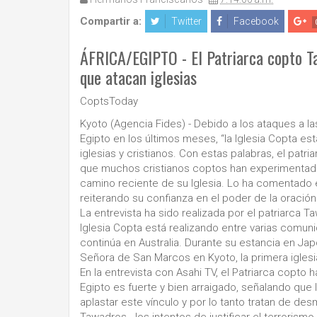
Compartir a:
Twitter
Facebook
ÁFRICA/EGIPTO - El Patriarca copto T
que atacan iglesias
CoptsToday
Kyoto (Agencia Fides) - Debido a los ataques a l
Egipto en los últimos meses, “la Iglesia Copta es
iglesias y cristianos. Con estas palabras, el patr
que muchos cristianos coptos han experimentado
camino reciente de su Iglesia. Lo ha comentado e
reiterando su confianza en el poder de la oració
La entrevista ha sido realizada por el patriarca 
Iglesia Copta está realizando entre varias comu
continúa en Australia. Durante su estancia en Ja
Señora de San Marcos en Kyoto, la primera igles
En la entrevista con Asahi TV, el Patriarca copto
Egipto es fuerte y bien arraigado, señalando que 
aplastar este vínculo y por lo tanto tratan de des
Tawadros - los intentos de justificar el terrorism