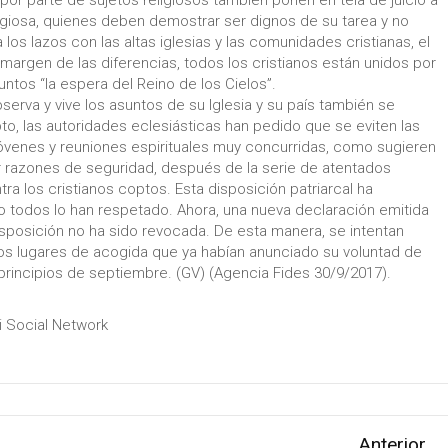
igiosa, quienes deben demostrar ser dignos de su tarea y no
a los lazos con las altas iglesias y las comunidades cristianas, el
margen de las diferencias, todos los cristianos están unidos por
juntos “la espera del Reino de los Cielos”.
erva y vive los asuntos de su Iglesia y su país también se
pto, las autoridades eclesiásticas han pedido que se eviten las
venes y reuniones espirituales muy concurridas, como sugieren
por razones de seguridad, después de la serie de atentados
tra los cristianos coptos. Esta disposición patriarcal ha
o todos lo han respetado. Ahora, una nueva declaración emitida
isposición no ha sido revocada. De esta manera, se intentan
e los lugares de acogida que ya habían anunciado su voluntad de
a principios de septiembre. (GV) (Agencia Fides 30/9/2017).
ri Social Network
Anterior