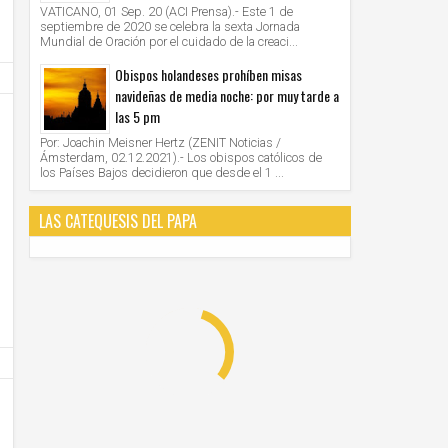
VATICANO, 01 Sep. 20 (ACI Prensa).- Este 1 de
septiembre de 2020 se celebra la sexta Jornada
Mundial de Oración por el cuidado de la creaci...
Obispos holandeses prohíben misas
navideñas de media noche: por muy tarde a
las 5 pm
Por: Joachin Meisner Hertz (ZENIT Noticias /
Ámsterdam, 02.12.2021).- Los obispos católicos de
los Países Bajos decidieron que desde el 1 ...
28
28
Jun
Jun
LAS CATEQUESIS DEL PAPA
2021
2021
AMERICA/PERU' - Los obispos: "la Iglesia cree
VATICANO - Oración mariana por M
en la democracia, defiende el sistema
organizada por las Obras Misionales
democrático, apoya los resultados electorales"
Unknown
28/6/2021
Unknown
28/6/2021