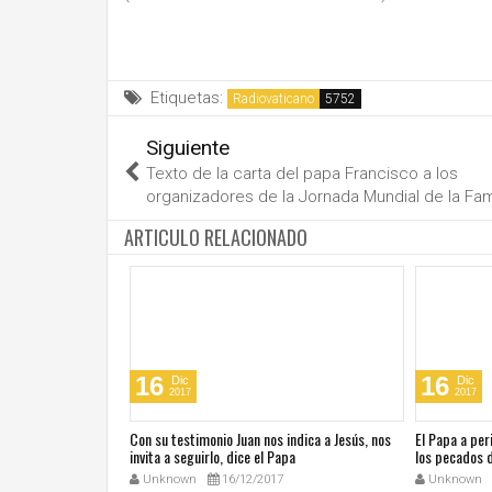
Etiquetas:
Radiovaticano
Siguiente
Texto de la carta del papa Francisco a los
organizadores de la Jornada Mundial de la Fam
ARTICULO RELACIONADO
16
16
Dic
Dic
2017
2017
iálogo es el único
Con su testimonio Juan nos indica a Jesús, nos
El Papa a per
invita a seguirlo, dice el Papa
los pecados 
Unknown
16/12/2017
Unknown