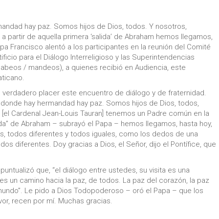
andad hay paz. Somos hijos de Dios, todos. Y nosotros,
a partir de aquella primera ‘salida’ de Abraham hemos llegamos,
apa Francisco alentó a los participantes en la reunión del Comité
ficio para el Diálogo Interreligioso y las Superintendencias
s, sabeos / mandeos), a quienes recibió en Audiencia, este
aticano.
n verdadero placer este encuentro de diálogo y de fraternidad.
 donde hay hermandad hay paz. Somos hijos de Dios, todos,
 [el Cardenal Jean-Louis Tauran] tenemos un Padre común en la
alida” de Abraham – subrayó el Papa – hemos llegamos, hasta hoy,
 todos diferentes y todos iguales, como los dedos de una
s diferentes. Doy gracias a Dios, el Señor, dijo el Pontífice, que
untualizó que, “el diálogo entre ustedes, su visita es una
es un camino hacia la paz, de todos. La paz del corazón, la paz
el mundo”. Le pido a Dios Todopoderoso – oró el Papa – que los
vor, recen por mí. Muchas gracias.