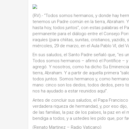
(RV).- “Todos somos hermanos, y donde hay herm
tenemos un Padre común en la tierra, Abraham. Y 
hasta hoy, todos juntos”, con estas palabras el P
permanente para el diálogo entre el Consejo Ponti
iraquíes (para chíitas, sunitas, cristianos, yazidí
miércoles, 29 de marzo, en el Aula Pablo VI, del V
En sus saludos, el Santo Padre señaló que, “es u
Todos somos hermanos – afirmó el Pontífice – y
agregó. Y nosotros, como ha dicho Su Eminencia
tierra, Abraham. Y a partir de aquella primera “s
todos juntos. Somos hermanos y, como hermanos,
mano: cinco son los dedos, todos dedos, pero todo
nos ha ayudado a estar reunidos aquí”.
Antes de concluir sus saludos, el Papa Francisco p
verdadera riqueza de hermandad, y, por eso dijo, 
de las familias, la paz de los países, la paz en 
bendiga a todos, y a ustedes les pido que, por fa
(Renato Martinez – Radio Vaticano)