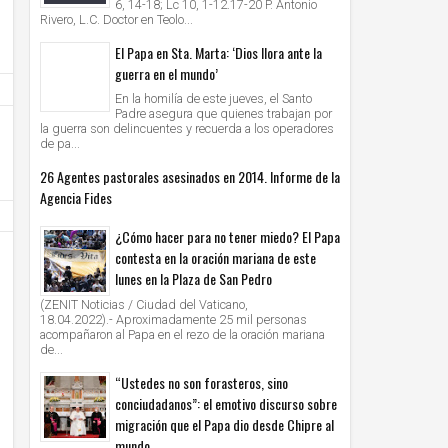
6, 14-18; Lc 10, 1-12.17-20 P. Antonio
Rivero, L.C. Doctor en Teolo...
El Papa en Sta. Marta: ‘Dios llora ante la
guerra en el mundo’
En la homilía de este jueves, el Santo
Padre asegura que quienes trabajan por
la guerra son delincuentes y recuerda a los operadores
de pa...
26 Agentes pastorales asesinados en 2014. Informe de la
Agencia Fides
¿Cómo hacer para no tener miedo? El Papa
contesta en la oración mariana de este
lunes en la Plaza de San Pedro
(ZENIT Noticias / Ciudad del Vaticano,
18.04.2022).- Aproximadamente 25 mil personas
acompañaron al Papa en el rezo de la oración mariana
15
15
Dic
Dic
de...
2017
2017
“Ustedes no son forasteros, sino
El Papa recibió en audiencia al Presidente de
El encuentro dominical con el Señor
conciudadanos”: el emotivo discurso sobre
Bolivia, Evo Morales
fuerza de vivir, expresó el Papa en
migración que el Papa dio desde Chipre al
sobre la Eucaristía
Unknown
15/12/2017
Unknown
15/12/2017
mundo