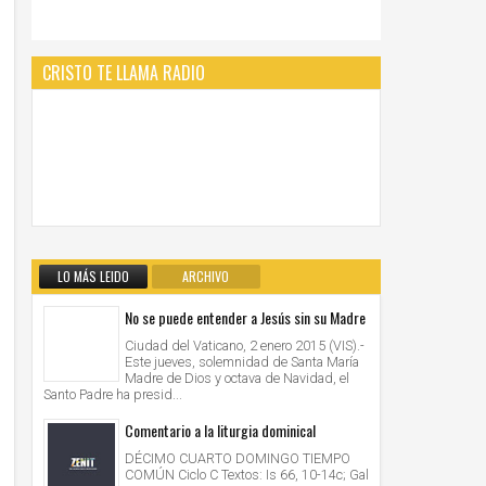
CRISTO TE LLAMA RADIO
LO MÁS LEIDO
ARCHIVO
No se puede entender a Jesús sin su Madre
Ciudad del Vaticano, 2 enero 2015 (VIS).-
Este jueves, solemnidad de Santa María
Madre de Dios y octava de Navidad, el
Santo Padre ha presid...
Comentario a la liturgia dominical
DÉCIMO CUARTO DOMINGO TIEMPO
COMÚN Ciclo C Textos: Is 66, 10-14c; Gal