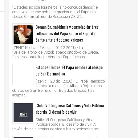
“Ustedes no son forasteros, sino conciudadanos”: el
emotivo discurso sobre migración que el Papa dio
desde Chipre al mundo Redacción ZENIT...
Comunión, sabiduría y consolación: tres
reflexiones del Papa sobre el Espíritu
Santo ante ortodoxos griegos
(ZENIT Noticias / Atenas, 04.12.2021).- La
“Sala del Trono” del Arzobispado ortodoxo de Grecia,
fue el segundo lugar donde el Papa fue acog...
Estados Unidos: El Papa nombra al obispo
de San Bernardino
( zenit – 28 dic. 2020).- El Papa Francisco
nombra a monseñor Alberto Rojas como
obispo de S an Bernardino , Estados Unidos, tras
aceptar...
Chile: VI Congreso Católicos y Vida Pública
aborda 'El desafío de vivir'
Chile: VI Congreso Católicos y Vida
Pública aborda 'El desafío de vivir' A
través de las historias de vida y las experiencias pe...