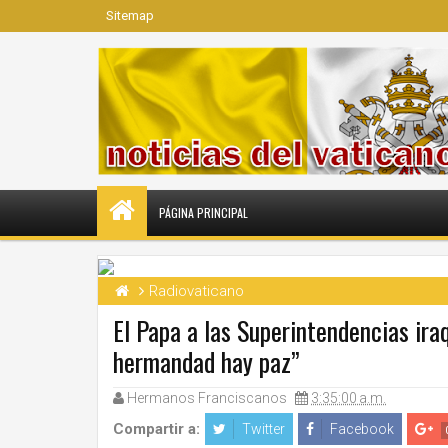
Sitemap
PÁGINA PRINCIPAL
Radiovaticano
El Papa a las Superintendencias ir
hermandad hay paz”
Hermanos Franciscanos
3:35:00 a.m.
Compartir a:
Twitter
Facebook