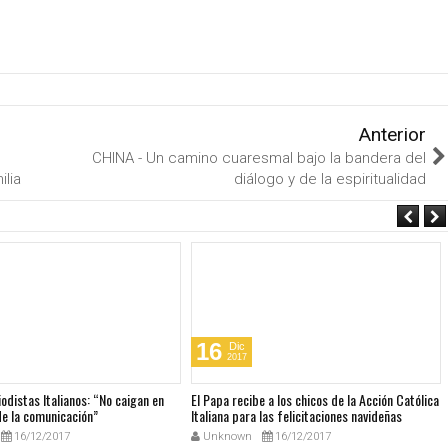
Anterior
CHINA - Un camino cuaresmal bajo la bandera del
ilia
diálogo y de la espiritualidad
16
Dic
2017
iodistas Italianos: “No caigan en
El Papa recibe a los chicos de la Acción Católica
de la comunicación”
Italiana para las felicitaciones navideñas
16/12/2017
Unknown
16/12/2017