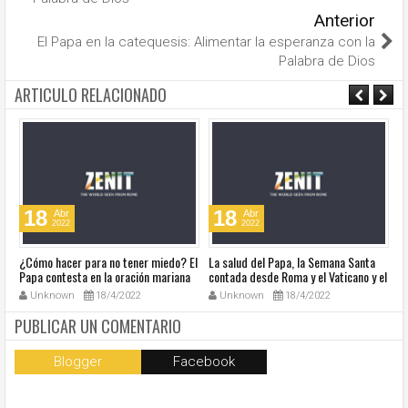
Anterior
El Papa en la catequesis: Alimentar la esperanza con la
Palabra de Dios
ARTICULO RELACIONADO
18
18
Abr
Abr
2022
2022
¿Cómo hacer para no tener miedo? El
La salud del Papa, la Semana Santa
Ve
Papa contesta en la oración mariana
contada desde Roma y el Vaticano y el
Ha
de este lunes en la Plaza de San
resumen de noticias en audio
co
Unknown
18/4/2022
Unknown
18/4/2022
Pedro
so
la
PUBLICAR UN COMENTARIO
Blogger
Facebook