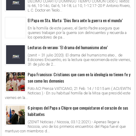
DÉCIMO CUARTO DOMINGO TIEMPO COMÚN Ciclo C Textos:
Is 66, 10-14c; Gal 6, 14-18; Lc 10, 1-12.17-20 P. Antonio Rivero,
L.C. Doctor en Teolo...
El Papa en Sta. Marta: ‘Dios llora ante la guerra en el mundo’
En la homilía de este jueves, el Santo Padre asegura que
quienes trabajan por la guerra son delincuentes y recuerda a
los operadores de pa...
Lecturas de verano: ‘El drama del humanismo ateo’
(zenit – 31 julio 2020). El drama del humanismo ateo , de
Ediciones Encuentro, es la lectura que recomienda este viernes,
31 de julio de 2...
Papa Francisco: Cristianos que caen en la ideología no tienen fe y
son como los demonios
Foto ACI Prensa VATICANO, 21 Feb. 14 / 10:15 am ( ACI/EWTN
Noticias ).- En su habitual homilía de la Misa que presidió este
viernes en la...
6 piropos del Papa a Chipre que conquistaron el corazón de sus
habitantes
(ZENIT Noticias / Nicosia, 03.12.2021).- Apenas llegar a
Nicosia, uno de los primeros encuentros del Papa fue el que
mantuvo con miembros d...