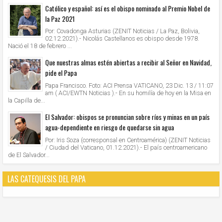
Católico y español: así es el obispo nominado al Premio Nobel de
la Paz 2021
Por: Covadonga Asturias (ZENIT Noticias / La Paz, Bolivia,
02.12.2021).- Nicolás Castellanos es obispo desde 1978.
Nació el 18 de febrero ...
Que nuestras almas estén abiertas a recibir al Señor en Navidad,
pide el Papa
Papa Francisco. Foto: ACI Prensa VATICANO, 23 Dic. 13 / 11:07
am ( ACI/EWTN Noticias ).- En su homilía de hoy en la Misa en
la Capilla de...
El Salvador: obispos se pronuncian sobre ríos y minas en un país
agua-dependiente en riesgo de quedarse sin agua
Por: Iris Soza (corresponsal en Centroamérica) (ZENIT Noticias
/ Ciudad del Vaticano, 01.12.2021).- El país centroamericano
de El Salvador...
LAS CATEQUESIS DEL PAPA