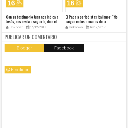
16
16
Dic
Dic
2017
2017
s
Con su testimonio Juan nos indica a
El Papa a periodistas Italianos: “No
El
Jesús, nos invita a seguirlo, dice el
caigan en los pecados de la
Ac
Papa
comunicación”
fe
Unknown
16/12/2017
Unknown
16/12/2017
PUBLICAR UN COMENTARIO
Blogger
Facebook
Emoticon