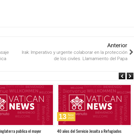
Anterior
nsaje
Irak: Imperativo y urgente colaborar en la protección
ica
de los civiles. Llamamiento del Papa
13
Nov
2020
 Inglaterra publica el mayor
40 años del Servicio Jesuita a Refugiados