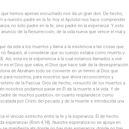
os que hemos apenas escuchado nos da un gran don. De hecho,
a nuestro padre en la fe; hoy el Apóstol nos hace comprender
za; no sólo padre en la fe, sino padre en la esperanza. Y esto
anuncio de la Resurrección, de la vida nueva que vence el mal y
e da vida a los muertos y llama a la existencia a las cosas que
fe no flaqueó, al considerar que su cuerpo estaba como muerto y
. Así, esta es la experiencia a la cual estamos llamados a vivir
m es el Dios que salva, el Dios que hace salir de la desesperación
 historia de Abraham todo se convierte en un himno al Dios que
hace para nosotros, para nosotros que ahora reconocemos y
isterio de la Pascua. Dios de hecho, «resucitó de los muertos a
én nosotros podamos pasar en Él de la muerte a la vida. Y de
«padre de muchos pueblos», en cuanto resplandece como
catada por Cristo del pecado y de la muerte e introducida una
a el vínculo estrecho entre la fe y la esperanza. Él de hecho
da esperanza» (Rom 4,18). Nuestra esperanza no se apoya en
y se manifiesta ahí donde no hay más esperanza, donde no hay