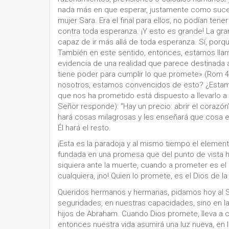
nada más en que esperar, justamente como sucedi
mujer Sara. Era el final para ellos, no podían ten
contra toda esperanza. ¡Y esto es grande! La gra
capaz de ir más allá de toda esperanza. Sí, porqu
También en este sentido, entonces, estamos llam
evidencia de una realidad que parece destinada 
tiene poder para cumplir lo que promete» (Rom 4,
nosotros, estamos convencidos de esto? ¿Estam
que nos ha prometido está dispuesto a llevarlo 
Señor responde): “Hay un precio: abrir el corazón
hará cosas milagrosas y les enseñará que cosa es 
Él hará el resto.
¡Esta es la paradoja y al mismo tiempo el eleme
fundada en una promesa que del punto de vista h
siquiera ante la muerte, cuando a prometer es el 
cualquiera, ¡no! Quien lo promete, es el Dios de la
Queridos hermanos y hermanas, pidamos hoy al S
seguridades, en nuestras capacidades, sino en 
hijos de Abraham. Cuando Dios promete, lleva a 
entonces nuestra vida asumirá una luz nueva, en l