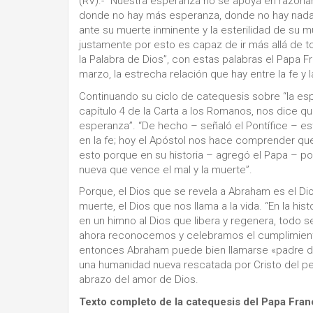
(RV).- “Nuestra esperanza no se apoya en razonam
donde no hay más esperanza, donde no hay nad
ante su muerte inminente y la esterilidad de su m
justamente por esto es capaz de ir más allá de t
la Palabra de Dios”, con estas palabras el Papa F
marzo, la estrecha relación que hay entre la fe y 
Continuando su ciclo de catequesis sobre “la esp
capítulo 4 de la Carta a los Romanos, nos dice 
esperanza”. “De hecho – señaló el Pontífice –
en la fe; hoy el Apóstol nos hace comprender qu
esto porque en su historia – agregó el Papa – p
nueva que vence el mal y la muerte”.
Porque, el Dios que se revela a Abraham es el Di
muerte, el Dios que nos llama a la vida. “En la h
en un himno al Dios que libera y regenera, todo 
ahora reconocemos y celebramos el cumplimiento
entonces Abraham puede bien llamarse «padre 
una humanidad nueva rescatada por Cristo del pe
abrazo del amor de Dios.
Texto completo de la catequesis del Papa Fran