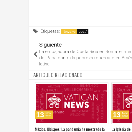
Etiquetas:
News.va
Siguiente
La embajadora de Costa Rica en Roma: el me
del Papa contra la pobreza repercute en Amér
latina
ARTICULO RELACIONADO
13
13
Nov
Nov
2020
2020
go del Tiempo
México. Obispos: La pandemia ha mostrado la
La Iglesia de