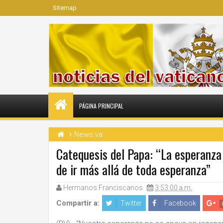
Sitemap
PÁGINA PRINCIPAL
News.va
Catequesis del Papa: “La esperanza 
de ir más allá de toda esperanza”
Hermanos Franciscanos
3:53:00 a.m.
Compartir a:
Twitter
Facebook