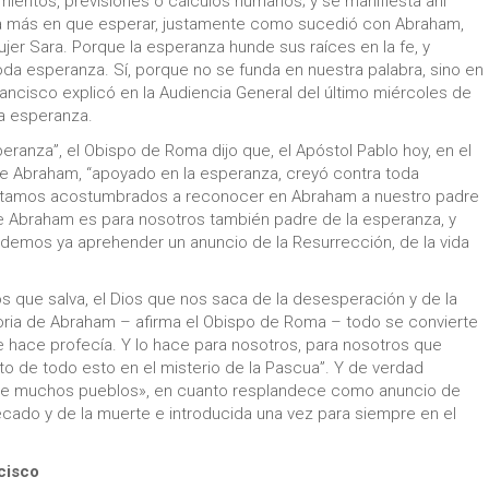
ientos, previsiones o cálculos humanos; y se manifiesta ahí
a más en que esperar, justamente como sucedió con Abraham,
ujer Sara. Porque la esperanza hunde sus raíces en la fe, y
oda esperanza. Sí, porque no se funda en nuestra palabra, sino en
rancisco explicó en la Audiencia General del último miércoles de
la esperanza.
eranza”, el Obispo de Roma dijo que, el Apóstol Pablo hoy, en el
que Abraham, “apoyado en la esperanza, creyó contra toda
 estamos acostumbrados a reconocer en Abraham a nuestro padre
e Abraham es para nosotros también padre de la esperanza, y
odemos ya aprehender un anuncio de la Resurrección, de la vida
os que salva, el Dios que nos saca de la desesperación y de la
istoria de Abraham – afirma el Obispo de Roma – todo se convierte
se hace profecía. Y lo hace para nosotros, para nosotros que
 de todo esto en el misterio de la Pascua”. Y de verdad
de muchos pueblos», en cuanto resplandece como anuncio de
cado y de la muerte e introducida una vez para siempre en el
cisco