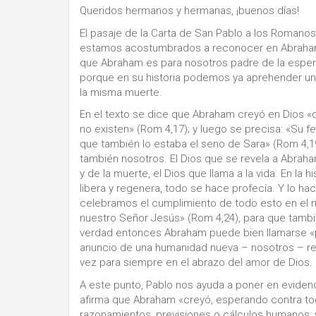
Queridos hermanos y hermanas, ¡buenos días!
El pasaje de la Carta de San Pablo a los Roman
estamos acostumbrados a reconocer en Abraham 
que Abraham es para nosotros padre de la esperan
porque en su historia podemos ya aprehender un 
la misma muerte.
En el texto se dice que Abraham creyó en Dios «qu
no existen» (Rom 4,17); y luego se precisa: «Su 
que también lo estaba el seno de Sara» (Rom 4,19)
también nosotros. El Dios que se revela a Abraha
y de la muerte, el Dios que llama a la vida. En la
libera y regenera, todo se hace profecía. Y lo 
celebramos el cumplimiento de todo esto en el m
nuestro Señor Jesús» (Rom 4,24), para que tambi
verdad entonces Abraham puede bien llamarse 
anuncio de una humanidad nueva – nosotros – res
vez para siempre en el abrazo del amor de Dios.
A este punto, Pablo nos ayuda a poner en evidenci
afirma que Abraham «creyó, esperando contra to
razonamientos, previsiones o cálculos humanos; 