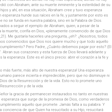
ó con Abraham, ante su muerte inminente y la esterilidad de su
er hijos y ahí, en esa situación, Abraham cree y tuvo esperanza
n esperanza hunde sus raíces en la fe, y justamente por esto es
e no se funda en nuestra palabra, sino en la Palabra de Dios.
ados a seguir el ejemplo de Abraham, quien, a pesar de la
a la muerte, confía en Dios, «plenamente convencido de que Dios
21). Me gustaría hacerles una pregunta, ¿eh?: ¿Nosotros, todos
os convencidos que Dios nos quiere mucho y que todo aquello
a cumplimiento? Pero Padre, ¿Cuánto debemos pagar por esto? (El
”. Abran sus corazones y esta fuerza de Dios llevará adelante y
la esperanza. Este es el único precio: abrir el corazón a la fe y
nto más fuerte, más alto de nuestra esperanza! Una esperanza
umano parece incierta e impredecible, pero que no disminuye ni
Dios de la Resurrección y de la vida. Esto no lo promete uno
 Resurrección y de la vida.
eñor la gracia de permanecer instaurados no tanto en nuestras
la esperanza que surge de la promesa de Dios, como verdaderos
cumplimiento aquello que promete. Jamás falta a su palabra. Y
a conciencia de que Quien ha resucitado a su Hijo, resucitará