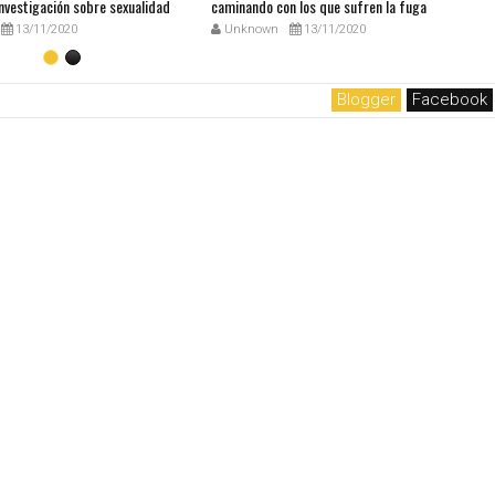
nvestigación sobre sexualidad
caminando con los que sufren la fuga
13/11/2020
Unknown
13/11/2020
Blogger
Facebook