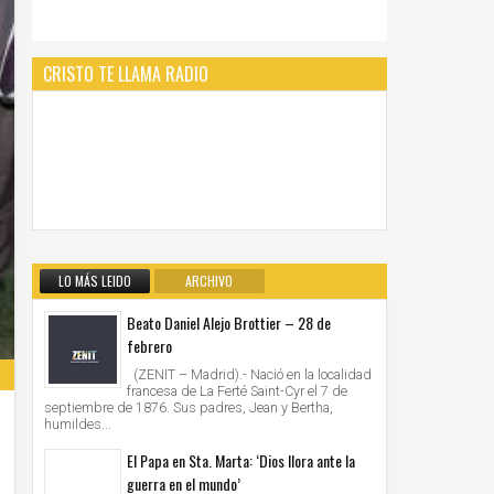
CRISTO TE LLAMA RADIO
LO MÁS LEIDO
ARCHIVO
Beato Daniel Alejo Brottier – 28 de
febrero
(ZENIT – Madrid).- Nació en la localidad
francesa de La Ferté Saint-Cyr el 7 de
septiembre de 1876. Sus padres, Jean y Bertha,
humildes...
El Papa en Sta. Marta: ‘Dios llora ante la
guerra en el mundo’