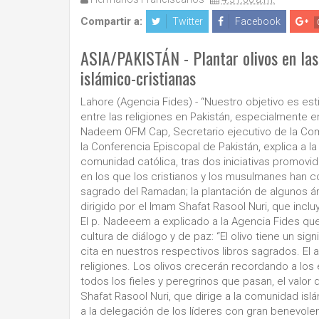
Compartir a:
Twitter
Facebook
ASIA/PAKISTÁN - Plantar olivos en las 
islámico-cristianas
Lahore (Agencia Fides) - “Nuestro objetivo es es
entre las religiones en Pakistán, especialmente e
Nadeem OFM Cap, Secretario ejecutivo de la Comis
la Conferencia Episcopal de Pakistán, explica a la
comunidad católica, tras dos iniciativas promovi
en los que los cristianos y los musulmanes han com
sagrado del Ramadan; la plantación de algunos árb
dirigido por el Imam Shafat Rasool Nuri, que inc
El p. Nadeeem a explicado a la Agencia Fides qu
cultura de diálogo y de paz: “El olivo tiene un si
cita en nuestros respectivos libros sagrados. El 
religiones. Los olivos crecerán recordando a los 
todos los fieles y peregrinos que pasan, el valor d
Shafat Rasool Nuri, que dirige a la comunidad islá
a la delegación de los líderes con gran benevol