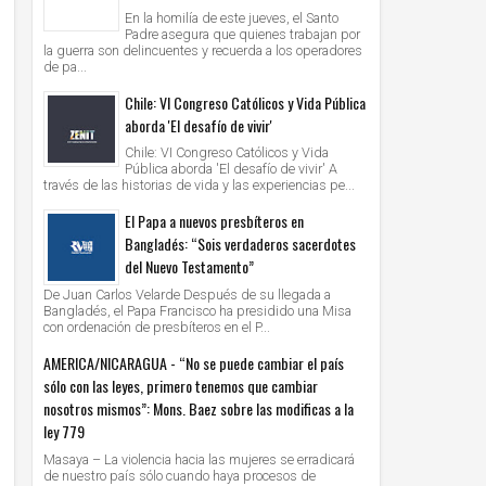
En la homilía de este jueves, el Santo
Padre asegura que quienes trabajan por
la guerra son delincuentes y recuerda a los operadores
de pa...
Chile: VI Congreso Católicos y Vida Pública
aborda 'El desafío de vivir'
Chile: VI Congreso Católicos y Vida
Pública aborda 'El desafío de vivir' A
través de las historias de vida y las experiencias pe...
El Papa a nuevos presbíteros en
Bangladés: “Sois verdaderos sacerdotes
del Nuevo Testamento”
De Juan Carlos Velarde Después de su llegada a
Bangladés, el Papa Francisco ha presidido una Misa
con ordenación de presbíteros en el P...
AMERICA/NICARAGUA - “No se puede cambiar el país
sólo con las leyes, primero tenemos que cambiar
nosotros mismos”: Mons. Baez sobre las modificas a la
ley 779
Masaya – La violencia hacia las mujeres se erradicará
de nuestro país sólo cuando haya procesos de