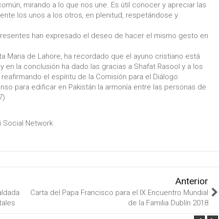
común, mirando a lo que nos une. Es útil conocer y apreciar las
nte los unos a los otros, en plenitud, respetándose y
 presentes han expresado el deseo de hacer el mismo gesto en
ta Maria de Lahore, ha recordado que el ayuno cristiano está
 en la conclusión ha dado las gracias a Shafat Rasool y a los
eafirmando el espíritu de la Comisión para el Diálogo
anso para edificar en Pakistán la armonía entre las personas de
7)
ri Social Network
Anterior
aldada
Carta del Papa Francisco para el IX Encuentro Mundial
tales
de la Familia Dublín 2018