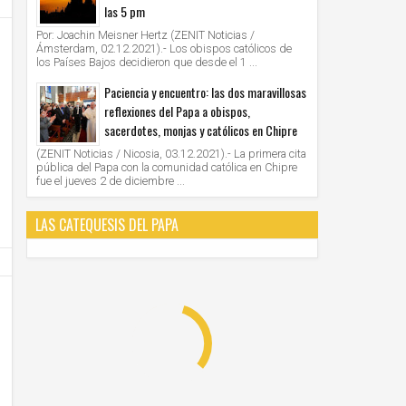
las 5 pm
Por: Joachin Meisner Hertz (ZENIT Noticias /
Ámsterdam, 02.12.2021).- Los obispos católicos de
los Países Bajos decidieron que desde el 1 ...
Paciencia y encuentro: las dos maravillosas
reflexiones del Papa a obispos,
28
28
Jun
Jun
sacerdotes, monjas y católicos en Chipre
2021
2021
(ZENIT Noticias / Nicosia, 03.12.2021).- La primera cita
pública del Papa con la comunidad católica en Chipre
AMERICA/PERU' - Los obispos: "la Iglesia cree
VATICANO - Oración mariana por M
fue el jueves 2 de diciembre ...
en la democracia, defiende el sistema
organizada por las Obras Misionales
democrático, apoya los resultados electorales"
Unknown
28/6/2021
Unknown
28/6/2021
LAS CATEQUESIS DEL PAPA