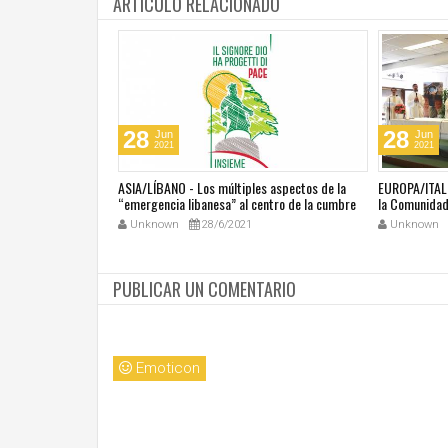
ARTICULO RELACIONADO
28
28
Jun
Jun
2021
2021
última masacre en
ASIA/LÍBANO - Los múltiples aspectos de la
EUROPA/ITALI
tar vivir con miedo"
“emergencia libanesa” al centro de la cumbre
la Comunidad 
eclesial convocada por el Papa Francisco
Unknown
28/6/2021
Unknown
PUBLICAR UN COMENTARIO
Emoticon