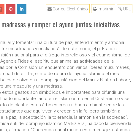
Correo Electrónico
Imprimir
URL
0
madrasas y romper el ayuno juntos: iniciativas
timular y fomentar una cultura de paz, entendimiento y armonía
ntre musulmanes y cristianos”: de este modo, el p. Francis
ión nacional para el diálogo interreligioso y el ecumenismo, de
 Agencia Fides el espíritu que anima las actividades de la
das por la Comisión: un encuentro con varios líderes musulmanes,
partido el iftar, el rito de rotura del ayuno islámico el mes
oles de olivo en el complejo islámico del Markiz Bilal, en Lahore,
luye una mezquita y una madrasa.
e estos gestos son simbólicos e importantes para difundir una
gnificado importante tanto en el Islam como en el Cristianismo y se
acto de plantar estos árboles crea un buen ambiente entre las
estudiantes que aquí viven y crecen en la fe, pero también a
e la paz, la aceptación, la tolerancia, la armonía en la sociedad”.
mica sufí del complejo islámico Markiz Bilal, ha dado la bienvenida
encia, afirmando: “Queremos dar al mundo este mensaje: estamos