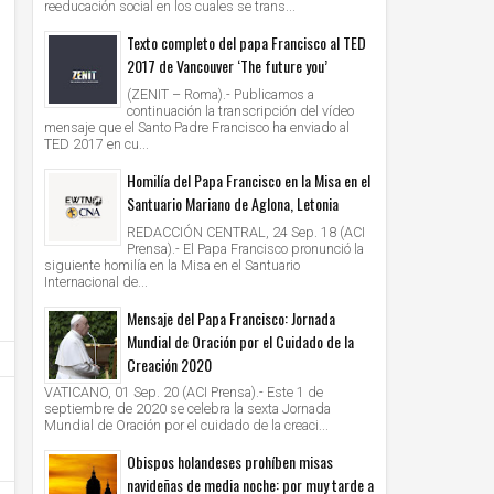
reeducación social en los cuales se trans...
Texto completo del papa Francisco al TED
2017 de Vancouver ‘The future you’
(ZENIT – Roma).- Publicamos a
continuación la transcripción del vídeo
mensaje que el Santo Padre Francisco ha enviado al
TED 2017 en cu...
Homilía del Papa Francisco en la Misa en el
Santuario Mariano de Aglona, Letonia
REDACCIÓN CENTRAL, 24 Sep. 18 (ACI
Prensa).- El Papa Francisco pronunció la
siguiente homilía en la Misa en el Santuario
Internacional de...
Mensaje del Papa Francisco: Jornada
Mundial de Oración por el Cuidado de la
Creación 2020
VATICANO, 01 Sep. 20 (ACI Prensa).- Este 1 de
septiembre de 2020 se celebra la sexta Jornada
Mundial de Oración por el cuidado de la creaci...
Obispos holandeses prohíben misas
navideñas de media noche: por muy tarde a