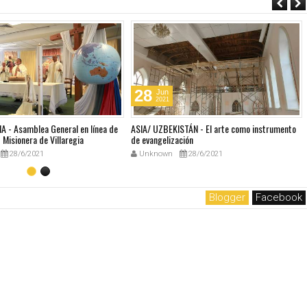
28
Jun
2021
A - Asamblea General en línea de
ASIA/ UZBEKISTÁN - El arte como instrumento
Misionera de Villaregia
de evangelización
28/6/2021
Unknown
28/6/2021
Blogger
Facebook