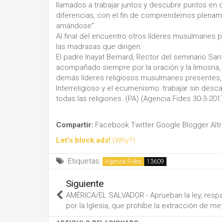
llamados a trabajar juntos y descubrir puntos en 
diferencias, con el fin de comprendernos plename
amándose”.
Al final del encuentro otros líderes musulmanes
las madrasas que dirigen.
El padre Inayat Bernard, Rector del seminario San
acompañado siempre por la oración y la limosna, y
demás líderes religiosos musulmanes presentes, r
Interreligioso y el ecumenismo: trabajar sin desc
todas las religiones. (PA) (Agencia Fides 30-3-201
Compartir:
Facebook
Twitter
Google
Blogger
Alt
Let's block ads!
(Why?)
Etiquetas:
Agenzia Fides
Siguiente
AMÉRICA/EL SALVADOR - Aprueban la ley, resp
por la Iglesia, que prohíbe la extracción de me