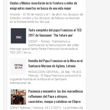
Unidos y México recordarán en la frontera a miles de
emigrantes muertos en busca de una vida mejor
Arizona – El 30 de marzo y el 1 de abril, los obispos de
Estados Unidos y los obispos de México se reunirán
en la frontera entre los dos paí...
Texto completo del papa Francisco al TED
2017 de Vancouver ‘The future you’
(ZENIT – Roma).- Publicamos a
continuación la transcripción del vídeo
mensaje que el Santo Padre Francisco ha enviado al
TED 2017 en cu...
Homilía del Papa Francisco en la Misa en el
Santuario Mariano de Aglona, Letonia
REDACCIÓN CENTRAL, 24 Sep. 18 (ACI
Prensa).- El Papa Francisco pronunció la
siguiente homilía en la Misa en el Santuario
Internacional de...
Paciencia y encuentro: las dos maravillosas
reflexiones del Papa a obispos,
sacerdotes, monjas y católicos en Chipre
(ZENIT Noticias / Nicosia, 03.12.2021).- La primera cita