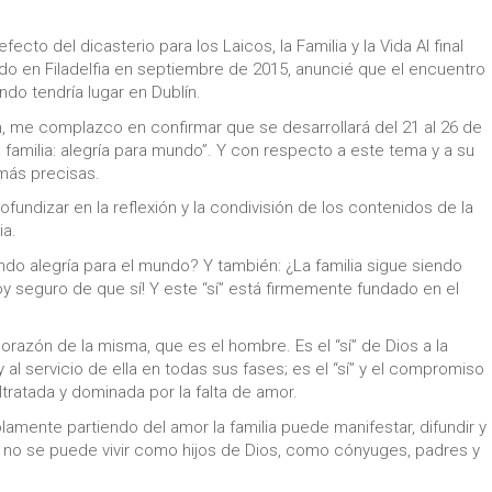
ecto del dicasterio para los Laicos, la Familia y la Vida Al final
rado en Filadelfia en septiembre de 2015, anuncié que el encuentro
ndo tendría lugar en Dublín.
 me complazco en confirmar que se desarrollará del 21 al 26 de
a familia: alegría para mundo”. Y con respecto a este tema y a su
 más precisas.
fundizar en la reflexión y la condivisión de los contenidos de la
ia.
ndo alegría para el mundo? Y también: ¿La familia sigue siendo
y seguro de que sí! Y este “sí” está firmemente fundado en el
 corazón de la misma, que es el hombre. Es el “sí” de Dios a la
 y al servicio de ella en todas sus fases; es el “sí” y el compromiso
ratada y dominada por la falta de amor.
 Solamente partiendo del amor la familia puede manifestar, difundir y
 no se puede vivir como hijos de Dios, como cónyuges, padres y