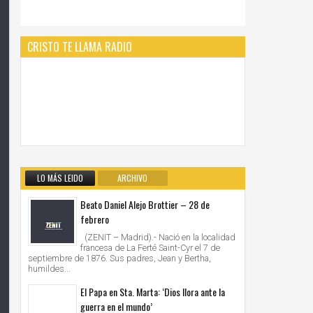
CRISTO TE LLAMA RADIO
LO MÁS LEIDO
ARCHIVO
Beato Daniel Alejo Brottier – 28 de
febrero
(ZENIT – Madrid).- Nació en la localidad
francesa de La Ferté Saint-Cyr el 7 de
septiembre de 1876. Sus padres, Jean y Bertha,
humildes...
El Papa en Sta. Marta: ‘Dios llora ante la
guerra en el mundo’