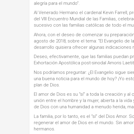
alegría para el mundo”.
Al Venerado Hermano el cardenal Kevin Farrell, pref
del VIII Encuentro Mundial de las Familias, celeb
sucesivo con las familias católicas de todo el mu
Ahora, con el deseo de comenzar su preparación,
agosto de 2018, sobre el tema: “El Evangelio de l
desarrollo quisiera ofrecer algunas indicaciones
Deseo, efectivamente, que las familias puedan pro
Exhortación Apostólica post-sinodal Amoris Laetit
Nos podríamos preguntar: ¿El Evangelio sigue sie
una buena noticia para el mundo de hoy? ¡Yo esto
plan de Dios.
El amor de Dios es su “sí” a toda la creación y al
unión entre el hombre y la mujer, abierta a la vida
de Dios con una humanidad a menudo herida, malt
La familia, por lo tanto, es el “sí” del Dios Amor.
regenerar el amor de Dios en el mundo. Sin amor
hermanos.