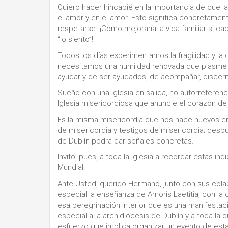
Quiero hacer hincapié en la importancia de que l
el amor y en el amor. Esto significa concretament
respetarse. ¡Cómo mejoraría la vida familiar si cad
“lo siento”!
Todos los días experimentamos la fragilidad y la d
necesitamos una humildad renovada que plasme 
ayudar y de ser ayudados, de acompañar, discern
Sueño con una Iglesia en salida, no autorreferenc
Iglesia misericordiosa que anuncie el corazón de 
Es la misma misericordia que nos hace nuevos en 
de misericordia y testigos de misericordia; despu
de Dublín podrá dar señales concretas.
Invito, pues, a toda la Iglesia a recordar estas i
Mundial.
Ante Usted, querido Hermano, junto con sus cola
especial la enseñanza de Amoris Laetitia, con la 
esa peregrinación interior que es una manifestac
especial a la archidiócesis de Dublín y a toda la 
esfuerzo que implica organizar un evento de est