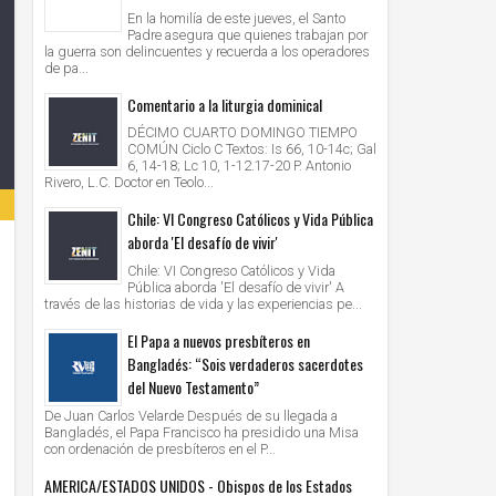
En la homilía de este jueves, el Santo
Padre asegura que quienes trabajan por
la guerra son delincuentes y recuerda a los operadores
de pa...
Comentario a la liturgia dominical
DÉCIMO CUARTO DOMINGO TIEMPO
COMÚN Ciclo C Textos: Is 66, 10-14c; Gal
6, 14-18; Lc 10, 1-12.17-20 P. Antonio
Rivero, L.C. Doctor en Teolo...
Chile: VI Congreso Católicos y Vida Pública
aborda 'El desafío de vivir'
Chile: VI Congreso Católicos y Vida
Pública aborda 'El desafío de vivir' A
través de las historias de vida y las experiencias pe...
El Papa a nuevos presbíteros en
Bangladés: “Sois verdaderos sacerdotes
del Nuevo Testamento”
De Juan Carlos Velarde Después de su llegada a
Bangladés, el Papa Francisco ha presidido una Misa
con ordenación de presbíteros en el P...
AMERICA/ESTADOS UNIDOS - Obispos de los Estados