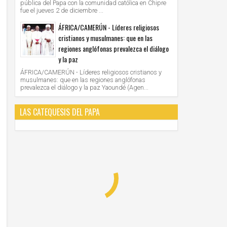
pública del Papa con la comunidad católica en Chipre
fue el jueves 2 de diciembre ...
ÁFRICA/CAMERÚN - Líderes religiosos
cristianos y musulmanes: que en las
regiones anglófonas prevalezca el diálogo
y la paz
ÁFRICA/CAMERÚN - Líderes religiosos cristianos y
musulmanes: que en las regiones anglófonas
prevalezca el diálogo y la paz Yaoundé (Agen...
LAS CATEQUESIS DEL PAPA