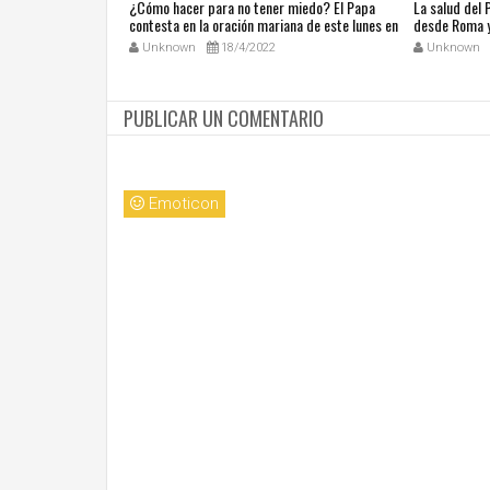
ública de Grecia
¿Cómo hacer para no tener miedo? El Papa
La salud del
omáticas
contesta en la oración mariana de este lunes en
desde Roma y
la Plaza de San Pedro
noticias en a
Unknown
18/4/2022
Unknown
PUBLICAR UN COMENTARIO
Emoticon