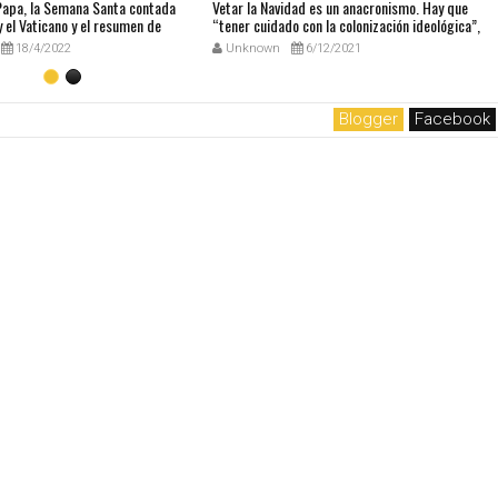
 Papa, la Semana Santa contada
Vetar la Navidad es un anacronismo. Hay que
 el Vaticano y el resumen de
“tener cuidado con la colonización ideológica”,
udio
dice el Papa sobre el Manual europeo que
18/4/2022
Unknown
6/12/2021
prohibía la Navidad
Blogger
Facebook