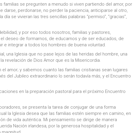
as familias se pregunten a menudo si viven partiendo del amor, por
e darse, perdonarse, no perder la paciencia, anticiparse al otro,
a día se vivieran las tres sencillas palabras “permiso”, “gracias”,
ebilidad, y por eso todos nosotros, familias y pastores,
el deseo de formarnos, de educarnos y de ser educados, de
ir e integrar a todos los hombres de buena voluntad.
ial, una Iglesia que no pase lejos de las heridas del hombre, una
la revelación de Dios Amor que es la Misericordia.
el amor; y sabemos cuanto las familias cristianas sean lugares
és del Jubileo extraordinario lo serán todavía más, y el Encuentro
ndicaciones en la preparación pastoral para el próximo Encuentro
boradores, se presenta la tarea de conjugar de una forma
cual la Iglesia desea que las familias estén siempre en camino, en
ión de vida auténtica. Mi pensamiento se dirige de manera
querida Nación irlandesa, por la generosa hospitalidad y el
a magnitud.