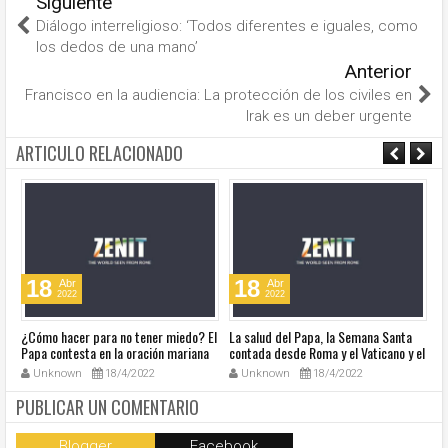
Siguiente
Diálogo interreligioso: ‘Todos diferentes e iguales, como
los dedos de una mano’
Anterior
Francisco en la audiencia: La protección de los civiles en
Irak es un deber urgente
ARTICULO RELACIONADO
18
18
Abr
Abr
2022
2022
¿Cómo hacer para no tener miedo? El
La salud del Papa, la Semana Santa
Ve
Papa contesta en la oración mariana
contada desde Roma y el Vaticano y el
Ha
de este lunes en la Plaza de San
resumen de noticias en audio
co
Unknown
18/4/2022
Unknown
18/4/2022
Pedro
so
la
PUBLICAR UN COMENTARIO
Blogger
Facebook