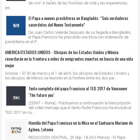
de vivir' A través de las historias de vida y las experiencias
pe...
El Papa a nuevos presbíteros en Bangladés: “Sois verdaderos
sacerdotes del Nuevo Testamento”
De Juan Carlos Velarde Después de su llegada a Bangladés,
el Papa Francisco ha presidido una Misa con ordenación de
presbíteros en el P...
AMERICA/ESTADOS UNIDOS - Obispos de los Estados Unidos y México
recordarán en la frontera a miles de emigrantes muertos en busca de una vida
mejor
Arizona – El 30 de marzo y el 1 de abril, los obispos de Estados Unidos y
los obispos de México se reunirán en la frontera entre los dos paí...
Texto completo del papa Francisco al TED 2017 de Vancouver
‘The future you’
(ZENIT – Roma).- Publicamos a continuación la transcripción
del vídeo mensaje que el Santo Padre Francisco ha enviado al
TED 2017 en cu...
Homilía del Papa Francisco en la Misa en el Santuario Mariano de
Aglona, Letonia
REDACCIÓN CENTRAL, 24 Sep. 18 (ACI Prensa).- El Papa