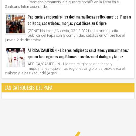
Francisco pronunció la siguiente homilía en la Misa en el
Santuario Internacional de...
Paciencia y encuentro: las dos maravillosas reflexiones del Papa a
obispos, sacerdotes, monjas y católicos en Chipre
(ZENIT Noticias / Nicosia, 03.12.2021).- La primera cita
pública del Papa con la comunidad católica en Chipre fue el
jueves 2 de diciembre ...
ÁFRICA/CAMERÚN - Líderes religiosos cristianos y musulmanes:
que en las regiones anglófonas prevalezca el diálogo y la paz
ÁFRICA/CAMERÚN - Líderes religiosos cristianos y
musulmanes: que en las regiones anglófonas prevalezca el
diálogo y la paz Yaoundé (Agen...
LAS CATEQUESIS DEL PAPA