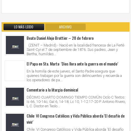
LO MÁS LEIDO
ARCHIVO
Beato Daniel Alejo Brottier – 28 de febrero
(ZENIT – Madrid).- Nació en la localidad francesa de La Ferté
Saint-Cyr el 7 de septiembre de 1876. Sus padres, Jean y
Bertha, humildes...
El Papa en Sta. Marta: ‘Dios llora ante la guerra en el mundo’
En la homilía de este jueves, el Santo Padre asegura que
quienes trabajan por la guerra son delincuentes y recuerda a
los operadores de pa...
Comentario a la liturgia dominical
DÉCIMO CUARTO DOMINGO TIEMPO COMÚN Ciclo C Textos:
Is 66, 10-14c; Gal 6, 14-18; Lc 10, 1-12.17-20 P. Antonio Rivero,
L.C. Doctor en Teolo...
Chile: VI Congreso Católicos y Vida Pública aborda 'El desafío de
vivir'
Chile: VI Congreso Católicos y Vida Pública aborda 'El desafío