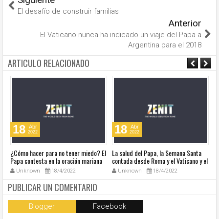
El desafío de construir familias
Anterior
El Vaticano nunca ha indicado un viaje del Papa a
Argentina para el 2018
ARTICULO RELACIONADO
18
18
Abr
Abr
2022
2022
¿Cómo hacer para no tener miedo? El
La salud del Papa, la Semana Santa
Ve
Papa contesta en la oración mariana
contada desde Roma y el Vaticano y el
Ha
de este lunes en la Plaza de San
resumen de noticias en audio
co
Unknown
18/4/2022
Unknown
18/4/2022
Pedro
so
la
PUBLICAR UN COMENTARIO
Blogger
Facebook