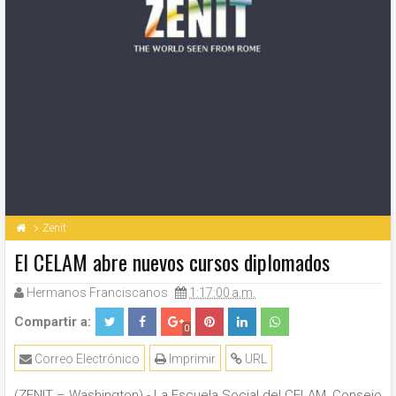
Zenit
El CELAM abre nuevos cursos diplomados
Hermanos Franciscanos
1:17:00 a.m.
Compartir a:
0
Correo Electrónico
Imprimir
URL
(ZENIT – Washington).- La Escuela Social del CELAM, Consejo