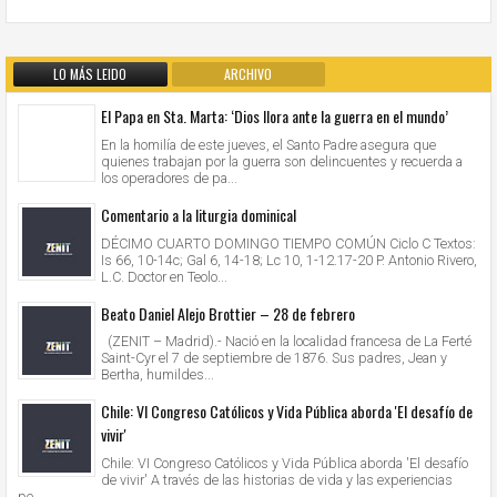
LO MÁS LEIDO
ARCHIVO
El Papa en Sta. Marta: ‘Dios llora ante la guerra en el mundo’
En la homilía de este jueves, el Santo Padre asegura que
quienes trabajan por la guerra son delincuentes y recuerda a
los operadores de pa...
Comentario a la liturgia dominical
DÉCIMO CUARTO DOMINGO TIEMPO COMÚN Ciclo C Textos:
Is 66, 10-14c; Gal 6, 14-18; Lc 10, 1-12.17-20 P. Antonio Rivero,
L.C. Doctor en Teolo...
Beato Daniel Alejo Brottier – 28 de febrero
(ZENIT – Madrid).- Nació en la localidad francesa de La Ferté
Saint-Cyr el 7 de septiembre de 1876. Sus padres, Jean y
Bertha, humildes...
Chile: VI Congreso Católicos y Vida Pública aborda 'El desafío de
vivir'
Chile: VI Congreso Católicos y Vida Pública aborda 'El desafío
de vivir' A través de las historias de vida y las experiencias
pe...