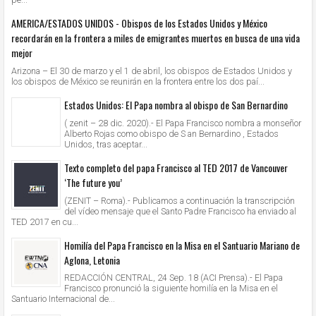
AMERICA/ESTADOS UNIDOS - Obispos de los Estados Unidos y México
recordarán en la frontera a miles de emigrantes muertos en busca de una vida
mejor
Arizona – El 30 de marzo y el 1 de abril, los obispos de Estados Unidos y
los obispos de México se reunirán en la frontera entre los dos paí...
Estados Unidos: El Papa nombra al obispo de San Bernardino
( zenit – 28 dic. 2020).- El Papa Francisco nombra a monseñor
Alberto Rojas como obispo de S an Bernardino , Estados
Unidos, tras aceptar...
Texto completo del papa Francisco al TED 2017 de Vancouver
‘The future you’
(ZENIT – Roma).- Publicamos a continuación la transcripción
del vídeo mensaje que el Santo Padre Francisco ha enviado al
TED 2017 en cu...
Homilía del Papa Francisco en la Misa en el Santuario Mariano de
Aglona, Letonia
REDACCIÓN CENTRAL, 24 Sep. 18 (ACI Prensa).- El Papa
Francisco pronunció la siguiente homilía en la Misa en el
Santuario Internacional de...