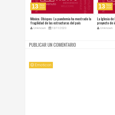
13
13
Nov
Nov
2020
2020
go del Tiempo
México. Obispos: La pandemia ha mostrado la
La Iglesia de
tros talentos
fragilidad de las estructuras del país
proyecto de i
Unknown
13/11/2020
Unknown
PUBLICAR UN COMENTARIO
Emoticon