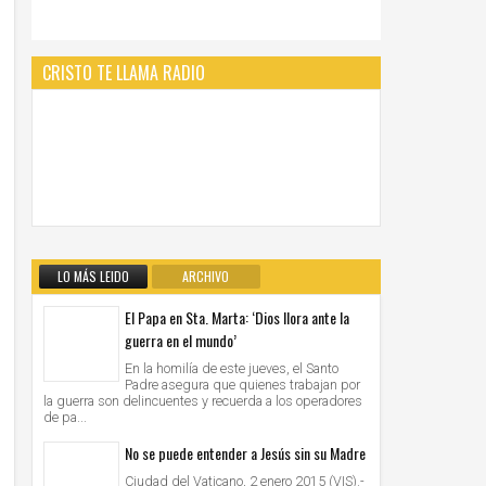
CRISTO TE LLAMA RADIO
LO MÁS LEIDO
ARCHIVO
El Papa en Sta. Marta: ‘Dios llora ante la
guerra en el mundo’
En la homilía de este jueves, el Santo
Padre asegura que quienes trabajan por
la guerra son delincuentes y recuerda a los operadores
de pa...
No se puede entender a Jesús sin su Madre
Ciudad del Vaticano, 2 enero 2015 (VIS).-