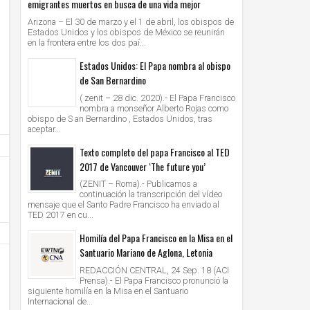
emigrantes muertos en busca de una vida mejor
Arizona – El 30 de marzo y el 1 de abril, los obispos de
Estados Unidos y los obispos de México se reunirán
en la frontera entre los dos paí...
Estados Unidos: El Papa nombra al obispo
de San Bernardino
( zenit – 28 dic. 2020).- El Papa Francisco
nombra a monseñor Alberto Rojas como
obispo de S an Bernardino , Estados Unidos, tras
aceptar...
Texto completo del papa Francisco al TED
2017 de Vancouver ‘The future you’
(ZENIT – Roma).- Publicamos a
continuación la transcripción del vídeo
mensaje que el Santo Padre Francisco ha enviado al
TED 2017 en cu...
Homilía del Papa Francisco en la Misa en el
Santuario Mariano de Aglona, Letonia
REDACCIÓN CENTRAL, 24 Sep. 18 (ACI
Prensa).- El Papa Francisco pronunció la
siguiente homilía en la Misa en el Santuario
Internacional de...