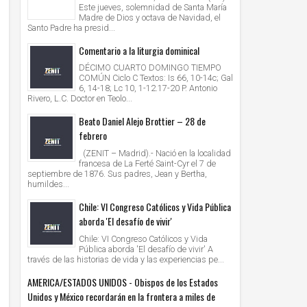
Este jueves, solemnidad de Santa María
Madre de Dios y octava de Navidad, el
Santo Padre ha presid...
Comentario a la liturgia dominical
DÉCIMO CUARTO DOMINGO TIEMPO
COMÚN Ciclo C Textos: Is 66, 10-14c; Gal
6, 14-18; Lc 10, 1-12.17-20 P. Antonio
Rivero, L.C. Doctor en Teolo...
Beato Daniel Alejo Brottier – 28 de
febrero
(ZENIT – Madrid).- Nació en la localidad
francesa de La Ferté Saint-Cyr el 7 de
septiembre de 1876. Sus padres, Jean y Bertha,
humildes...
Chile: VI Congreso Católicos y Vida Pública
aborda 'El desafío de vivir'
Chile: VI Congreso Católicos y Vida
Pública aborda 'El desafío de vivir' A
través de las historias de vida y las experiencias pe...
AMERICA/ESTADOS UNIDOS - Obispos de los Estados
Unidos y México recordarán en la frontera a miles de