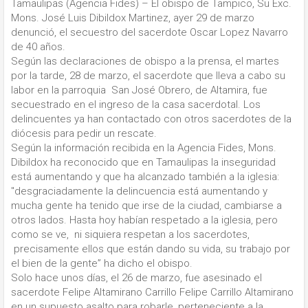
Tamaulipas (Agencia Fides) – El obispo de Tampico, Su Exc.
Mons. José Luis Dibildox Martinez, ayer 29 de marzo
denunció, el secuestro del sacerdote Oscar Lopez Navarro
de 40 años.
Según las declaraciones de obispo a la prensa, el martes
por la tarde, 28 de marzo, el sacerdote que lleva a cabo su
labor en la parroquia San José Obrero, de Altamira, fue
secuestrado en el ingreso de la casa sacerdotal. Los
delincuentes ya han contactado con otros sacerdotes de la
diócesis para pedir un rescate.
Según la información recibida en la Agencia Fides, Mons.
Dibildox ha reconocido que en Tamaulipas la inseguridad
está aumentando y que ha alcanzado también a la iglesia:
"desgraciadamente la delincuencia está aumentando y
mucha gente ha tenido que irse de la ciudad, cambiarse a
otros lados. Hasta hoy habían respetado a la iglesia, pero
como se ve, ni siquiera respetan a los sacerdotes,
precisamente ellos que están dando su vida, su trabajo por
el bien de la gente” ha dicho el obispo.
Solo hace unos días, el 26 de marzo, fue asesinado el
sacerdote Felipe Altamirano Carrillo Felipe Carrillo Altamirano
en un supuesto asalto para robarle, perteneciente a la