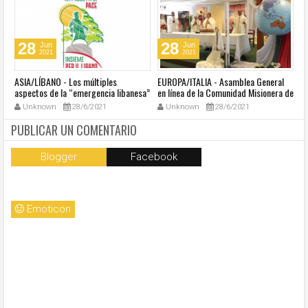
28
28
Jun
Jun
2021
2021
ASIA/LÍBANO - Los múltiples
EUROPA/ITALIA - Asamblea General
A
aspectos de la “emergencia libanesa”
en línea de la Comunidad Misionera de
in
al centro de la cumbre eclesial
Villaregia
Unknown
28/6/2021
Unknown
28/6/2021
convocada por el Papa Francisco
PUBLICAR UN COMENTARIO
Blogger
Facebook
Emoticon