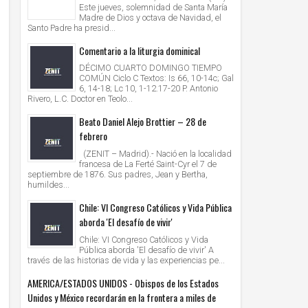
Este jueves, solemnidad de Santa María
Madre de Dios y octava de Navidad, el
Santo Padre ha presid...
Comentario a la liturgia dominical
DÉCIMO CUARTO DOMINGO TIEMPO
COMÚN Ciclo C Textos: Is 66, 10-14c; Gal
6, 14-18; Lc 10, 1-12.17-20 P. Antonio
Rivero, L.C. Doctor en Teolo...
Beato Daniel Alejo Brottier – 28 de
febrero
(ZENIT – Madrid).- Nació en la localidad
francesa de La Ferté Saint-Cyr el 7 de
septiembre de 1876. Sus padres, Jean y Bertha,
humildes...
Chile: VI Congreso Católicos y Vida Pública
aborda 'El desafío de vivir'
Chile: VI Congreso Católicos y Vida
Pública aborda 'El desafío de vivir' A
través de las historias de vida y las experiencias pe...
AMERICA/ESTADOS UNIDOS - Obispos de los Estados
Unidos y México recordarán en la frontera a miles de