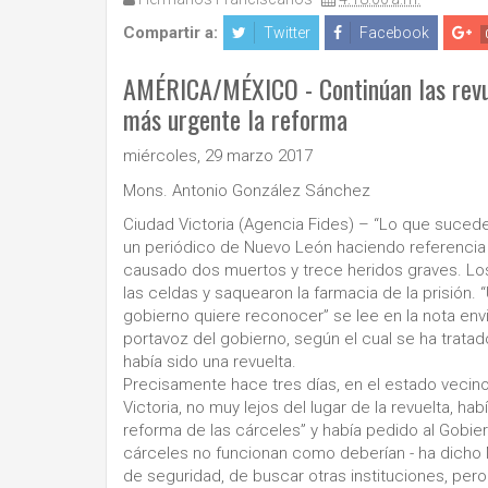
Compartir a:
Twitter
Facebook
AMÉRICA/MÉXICO - Continúan las revuel
más urgente la reforma
miércoles, 29 marzo 2017
Mons. Antonio González Sánchez
Ciudad Victoria (Agencia Fides) – “Lo que sucede
un periódico de Nuevo León haciendo referencia 
causado dos muertos y trece heridos graves. Los 
las celdas y saquearon la farmacia de la prisión
gobierno quiere reconocer” se lee en la nota envi
portavoz del gobierno, según el cual se ha trata
había sido una revuelta.
Precisamente hace tres días, en el estado vecin
Victoria, no muy lejos del lugar de la revuelta, h
reforma de las cárceles” y había pedido al Gobie
cárceles no funcionan como deberían - ha dicho 
de seguridad, de buscar otras instituciones, pero