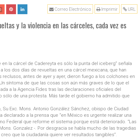
Correo Electrónico
Imprimir
URL
0
tas y la violencia en las cárceles, cada vez es
 en la cárcel de Cadereyta es sólo la punta del iceberg” señala
a los dos días de revueltas en una cárcel mexicana, que han
reclusos, antes de ayer y ayer, dieron fuego a los colchones en
. “Un síntoma de que las cosas son aún más graves de lo que el
ada a la Agencia Fides tras las declaraciones oficiales del
do sólo de una protesta. Más tarde el gobierno ha admitido que
o, Su Exc. Mons. Antonio González Sánchez, obispo de Ciudad
abía declarado a la prensa que “en México es urgente realizar una
rno Federal que reforme el sistema porque está deteriorado. “Las
Mons. Gonzalez -. Por desgracia se habla mucho de las tragedias
 creo que la ciudadanía quiere ver resultados tangibles”.