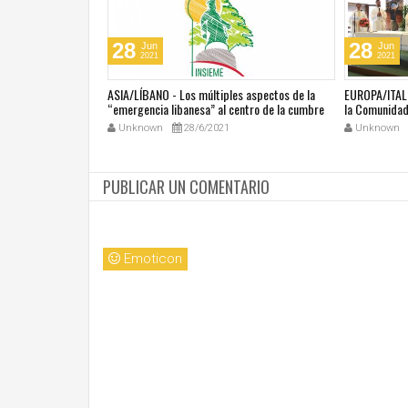
28
28
Jun
Jun
2021
2021
última masacre en
ASIA/LÍBANO - Los múltiples aspectos de la
EUROPA/ITALI
tar vivir con miedo"
“emergencia libanesa” al centro de la cumbre
la Comunidad 
eclesial convocada por el Papa Francisco
Unknown
28/6/2021
Unknown
PUBLICAR UN COMENTARIO
Emoticon