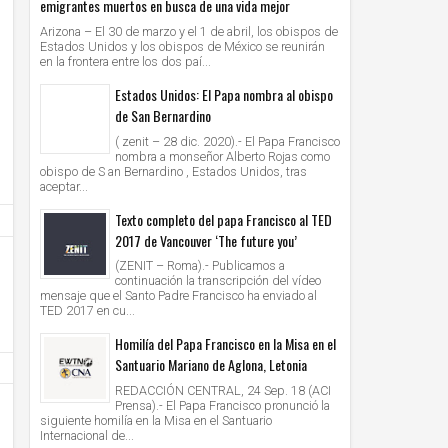
emigrantes muertos en busca de una vida mejor
Arizona – El 30 de marzo y el 1 de abril, los obispos de
Estados Unidos y los obispos de México se reunirán
en la frontera entre los dos paí...
Estados Unidos: El Papa nombra al obispo
de San Bernardino
( zenit – 28 dic. 2020).- El Papa Francisco
nombra a monseñor Alberto Rojas como
obispo de S an Bernardino , Estados Unidos, tras
aceptar...
Texto completo del papa Francisco al TED
2017 de Vancouver ‘The future you’
(ZENIT – Roma).- Publicamos a
continuación la transcripción del vídeo
mensaje que el Santo Padre Francisco ha enviado al
TED 2017 en cu...
Homilía del Papa Francisco en la Misa en el
Santuario Mariano de Aglona, Letonia
REDACCIÓN CENTRAL, 24 Sep. 18 (ACI
Prensa).- El Papa Francisco pronunció la
siguiente homilía en la Misa en el Santuario
Internacional de...