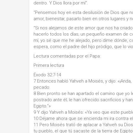
dentro. Y Dios llora por mí”.
“Pensemos hoy en esta desilusión de Dios que n
amor, bienestar, pasarlo bien en otros lugares y n
“Si nos alejamos de este amor que nos ha criado
hacerlo todos los días; un pequeño examen de c
mí, yo sé que me he alejado, pero dime dónde, có
espera, como el padre del hijo pródigo, que lo vi
Lectura comentadas por el Papa:
Primera lectura
Éxodo 32:7-14
7 Entonces habló Yahveh a Moisés, y dijo: «¡Anda, 
pecado.
8 Bien pronto se han apartado el camino que yo l
postrado ante él; le han ofrecido sacrificios y han 
Egipto."»
9 Y dijo Yahveh a Moisés: «Ya veo que este puebl
10 Déjame ahora que se encienda mi ira contra ell
11 Pero Moisés trató de aplacar a Yahveh su Dios
tu pueblo, el que tú sacaste de la tierra de Egip