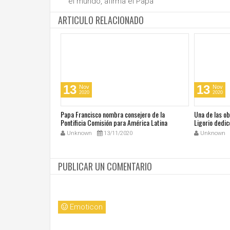
el mundo, afirma el Papa
ARTICULO RELACIONADO
13
13
Nov
Nov
2020
2020
cos en su día de
Papa Francisco nombra consejero de la
Una de las o
 San Juan Pablo II
Pontificia Comisión para América Latina
Ligorio dedic
Unknown
13/11/2020
Unknown
PUBLICAR UN COMENTARIO
Emoticon