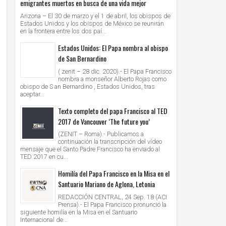
emigrantes muertos en busca de una vida mejor
Arizona – El 30 de marzo y el 1 de abril, los obispos de
Estados Unidos y los obispos de México se reunirán
en la frontera entre los dos paí...
Estados Unidos: El Papa nombra al obispo
de San Bernardino
( zenit – 28 dic. 2020).- El Papa Francisco
nombra a monseñor Alberto Rojas como
obispo de S an Bernardino , Estados Unidos, tras
aceptar...
Texto completo del papa Francisco al TED
2017 de Vancouver ‘The future you’
(ZENIT – Roma).- Publicamos a
continuación la transcripción del vídeo
mensaje que el Santo Padre Francisco ha enviado al
TED 2017 en cu...
Homilía del Papa Francisco en la Misa en el
Santuario Mariano de Aglona, Letonia
REDACCIÓN CENTRAL, 24 Sep. 18 (ACI
Prensa).- El Papa Francisco pronunció la
siguiente homilía en la Misa en el Santuario
Internacional de...