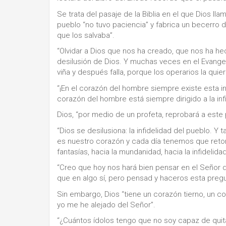
Se trata del pasaje de la Biblia en el que Dios lla
pueblo “no tuvo paciencia” y fabrica un becerro d
que los salvaba”.
“Olvidar a Dios que nos ha creado, que nos ha he
desilusión de Dios. Y muchas veces en el Evangel
viña y después falla, porque los operarios la quier
“¡En el corazón del hombre siempre existe esta inq
corazón del hombre está siempre dirigido a la infi
Dios, “por medio de un profeta, reprobará a este 
“Dios se desilusiona: la infidelidad del pueblo
es nuestro corazón y cada día tenemos que retoma
fantasías, hacia la mundanidad, hacia la infidelidad
“Creo que hoy nos hará bien pensar en el Señor 
que en algo sí, pero pensad y haceros esta pregunt
Sin embargo, Dios “tiene un corazón tierno, un cora
yo me he alejado del Señor”.
“¿Cuántos ídolos tengo que no soy capaz de qui