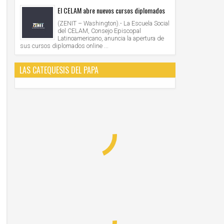
El CELAM abre nuevos cursos diplomados
(ZENIT – Washington).- La Escuela Social
del CELAM, Consejo Episcopal
Latinoamericano, anuncia la apertura de
sus cursos diplomados online ...
LAS CATEQUESIS DEL PAPA