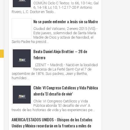
COMÚN Ciclo C Textos: Is 66, 10-14c; Gal
6, 14-18; Lc 10, 1-12.17-20 P. Antonio
Rivero, L.C. Doctor en Teolo...
No se puede entender a Jesús sin su Madre
Ciudad del Vaticano, 2 enero 2015 (VIS).-
Este jueves, solemnidad de Santa María
Madre de Dios y octava de Navidad, el
Santo Padre ha presid...
Beato Daniel Alejo Brottier – 28 de
febrero
(ZENIT – Madrid).- Nació en la localidad
francesa de La Ferté Saint-Cyr el 7 de
septiembre de 1876. Sus padres, Jean y Bertha,
humildes...
Chile: VI Congreso Católicos y Vida Pública
aborda 'El desafío de vivir'
Chile: VI Congreso Católicos y Vida
Pública aborda 'El desafío de vivir' A
través de las historias de vida y las experiencias pe...
AMERICA/ESTADOS UNIDOS - Obispos de los Estados
Unidos y México recordarán en la frontera a miles de