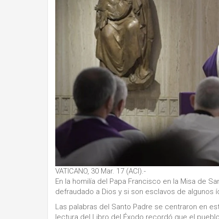
VATICANO, 30 Mar. 17 (ACI).-
En la homilía del Papa Francisco en la Misa de San
defraudado a Dios y si son esclavos de algunos íd
Las palabras del Santo Padre se centraron en esta
lectura del Libro del Éxodo recordó que el pueblo