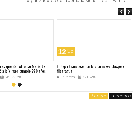
organizadores de la Jornada Mundial de la Familia
12
Nov
2020
bras que San Alfonso María de
El Papa Francisco nombra un nuevo obispo en
ó a la Virgen cumple 270 años
Nicaragua
13/11/2020
Unknown
12/11/2020
Blogger
Facebook