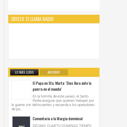
CRISTO TE LLAMA RADIO
LO MÁS LEIDO
ARCHIVO
El Papa en Sta. Marta: ‘Dios llora ante la
guerra en el mundo’
En la homilía de este jueves, el Santo
Padre asegura que quienes trabajan por
la guerra son delincuentes y recuerda a los operadores
de pa...
Comentario a la liturgia dominical
DÉCIMO CUARTO DOMINGO TIEMPO