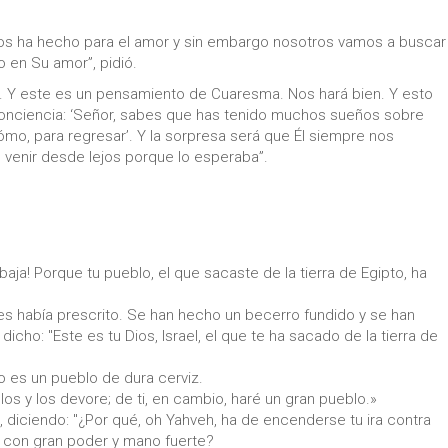
os ha hecho para el amor y sin embargo nosotros vamos a buscar
o en Su amor”, pidió.
. Y este es un pensamiento de Cuaresma. Nos hará bien. Y esto
onciencia: ‘Señor, sabes que has tenido muchos sueños sobre
mo, para regresar’. Y la sorpresa será que Él siempre nos
o venir desde lejos porque lo esperaba”.
baja! Porque tu pueblo, el que sacaste de la tierra de Egipto, ha
es había prescrito. Se han hecho un becerro fundido y se han
dicho: "Este es tu Dios, Israel, el que te ha sacado de la tierra de
o es un pueblo de dura cerviz.
os y los devore; de ti, en cambio, haré un gran pueblo.»
, diciendo: "¿Por qué, oh Yahveh, ha de encenderse tu ira contra
to con gran poder y mano fuerte?