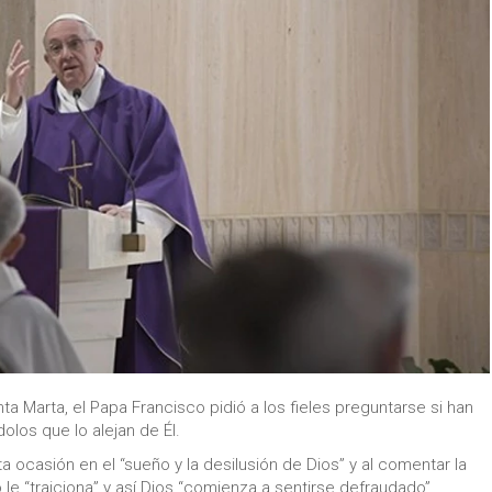
ta Marta, el Papa Francisco pidió a los fieles preguntarse si han
olos que lo alejan de Él.
 ocasión en el “sueño y la desilusión de Dios” y al comentar la
 le “traiciona” y así Dios “comienza a sentirse defraudado”.