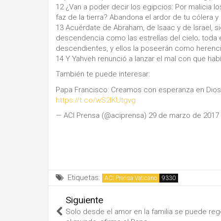
12 ¿Van a poder decir los egipcios: Por malicia l
faz de la tierra? Abandona el ardor de tu cólera y
13 Acuérdate de Abraham, de Isaac y de Israel, sie
descendencia como las estrellas del cielo; toda e
descendientes, y ellos la poseerán como herenci
14 Y Yahveh renunció a lanzar el mal con que ha
También te puede interesar:
Papa Francisco: Creamos con esperanza en Dios,
https://t.co/wS2lKUtgvg
— ACI Prensa (@aciprensa) 29 de marzo de 2017
Etiquetas:
ACI Prensa Vaticano
Siguiente
Solo desde el amor en la familia se puede reg