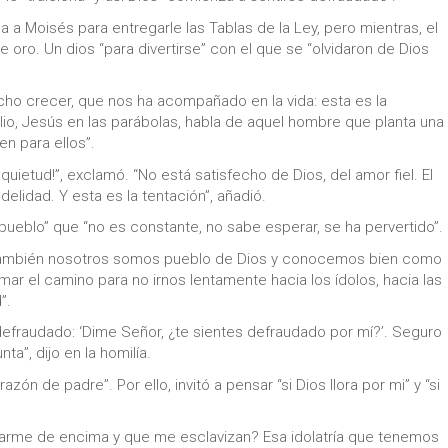
ma a Moisés para entregarle las Tablas de la Ley, pero mientras, el
e oro. Un dios “para divertirse” con el que se “olvidaron de Dios
cho crecer, que nos ha acompañado en la vida: esta es la
io, Jesús en las parábolas, habla de aquel hombre que planta una
en para ellos”.
uietud!”, exclamó. “No está satisfecho de Dios, del amor fiel. El
delidad. Y esta es la tentación”, añadió.
pueblo” que “no es constante, no sabe esperar, se ha pervertido”.
. Y también nosotros somos pueblo de Dios y conocemos bien como
r el camino para no irnos lentamente hacia los ídolos, hacia las
”.
defraudado: ‘Dime Señor, ¿te sientes defraudado por mí?’. Seguro
a”, dijo en la homilía.
zón de padre”. Por ello, invitó a pensar “si Dios llora por mi” y “si
tarme de encima y que me esclavizan? Esa idolatría que tenemos