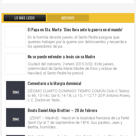
LO MÁS LEIDO
ARCHIVO
El Papa en Sta. Marta: ‘Dios llora ante la guerra en el mundo’
En la homilía de este jueves, el Santo Padre asegura que
quienes trabajan por la guerra son delincuentes y recuerda a
los operadores de pa...
No se puede entender a Jesús sin su Madre
Ciudad del Vaticano, 2 enero 2015 (VIS).-Este jueves,
solemnidad de Santa María Madre de Dios y octava de
Navidad, el Santo Padre ha presid...
Comentario a la liturgia dominical
DÉCIMO CUARTO DOMINGO TIEMPO COMÚN Ciclo C Textos:
Is 66, 10-14c; Gal 6, 14-18; Lc 10, 1-12.17-20 P. Antonio Rivero,
L.C. Doctor en Teolo...
Beato Daniel Alejo Brottier – 28 de febrero
(ZENIT – Madrid).- Nació en la localidad francesa de La Ferté
Saint-Cyr el 7 de septiembre de 1876. Sus padres, Jean y
Bertha, humildes...