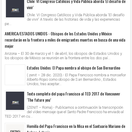
Chile: VI Congreso Católicos y Vida Pública aborda 'El desafío de
vivir'
Chile: VI Congreso Católicos y Vida Pública aborda 'El desafío
de vivir' A través de las historias de vida y las experiencias
pe...
AMERICA/ESTADOS UNIDOS - Obispos de los Estados Unidos y México
recordarán en la frontera a miles de emigrantes muertos en busca de una vida
mejor
Arizona – El 30 de marzo y el 1 de abril, los obispos de Estados Unidos y
los obispos de México se reunirán en la frontera entre los dos paí...
Estados Unidos: El Papa nombra al obispo de San Bernardino
( zenit – 28 dic. 2020).- El Papa Francisco nombra a monseñor
Alberto Rojas como obispo de S an Bernardino , Estados
Unidos, tras aceptar...
Texto completo del papa Francisco al TED 2017 de Vancouver
‘The future you’
(ZENIT – Roma).- Publicamos a continuación la transcripción
del vídeo mensaje que el Santo Padre Francisco ha enviado al
TED 2017 en cu...
Homilía del Papa Francisco en la Misa en el Santuario Mariano de