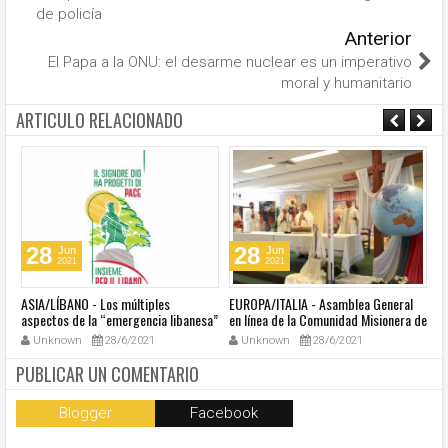
de policía
Anterior
El Papa a la ONU: el desarme nuclear es un imperativo
moral y humanitario
ARTICULO RELACIONADO
28
28
Jun
Jun
2021
2021
ASIA/LÍBANO - Los múltiples
EUROPA/ITALIA - Asamblea General
A
aspectos de la “emergencia libanesa”
en línea de la Comunidad Misionera de
in
al centro de la cumbre eclesial
Villaregia
Unknown
28/6/2021
Unknown
28/6/2021
convocada por el Papa Francisco
PUBLICAR UN COMENTARIO
Blogger
Facebook