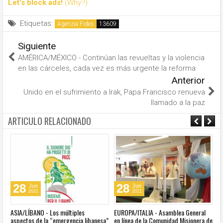
Let's block ads!
(Why?)
Etiquetas:
Agenzia Fides
Siguiente
AMÉRICA/MÉXICO - Continúan las revueltas y la violencia
en las cárceles, cada vez es más urgente la reforma
Anterior
Unido en el sufrimiento a Irak, Papa Francisco renueva
llamado a la paz
ARTICULO RELACIONADO
28
28
Jun
Jun
2021
2021
ASIA/LÍBANO - Los múltiples
EUROPA/ITALIA - Asamblea General
A
aspectos de la “emergencia libanesa”
en línea de la Comunidad Misionera de
in