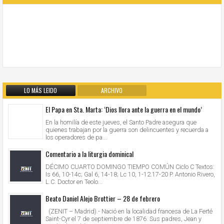
LO MÁS LEIDO
ARCHIVO
El Papa en Sta. Marta: ‘Dios llora ante la guerra en el mundo’
En la homilía de este jueves, el Santo Padre asegura que
quienes trabajan por la guerra son delincuentes y recuerda a
los operadores de pa...
Comentario a la liturgia dominical
DÉCIMO CUARTO DOMINGO TIEMPO COMÚN Ciclo C Textos:
Is 66, 10-14c; Gal 6, 14-18; Lc 10, 1-12.17-20 P. Antonio Rivero,
L.C. Doctor en Teolo...
Beato Daniel Alejo Brottier – 28 de febrero
(ZENIT – Madrid).- Nació en la localidad francesa de La Ferté
Saint-Cyr el 7 de septiembre de 1876. Sus padres, Jean y