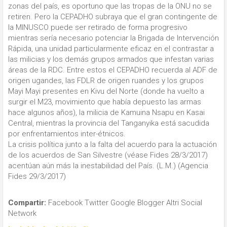
zonas del país, es oportuno que las tropas de la ONU no se
retiren. Pero la CEPADHO subraya que el gran contingente de
la MINUSCO puede ser retirado de forma progresivo
mientras sería necesario potenciar la Brigada de Intervención
Rápida, una unidad particularmente eficaz en el contrastar a
las milicias y los demás grupos armados que infestan varias
áreas de la RDC. Entre estos el CEPADHO recuerda al ADF de
origen ugandes, las FDLR de origen ruandes y los grupos
Mayi Mayi presentes en Kivu del Norte (donde ha vuelto a
surgir el M23, movimiento que había depuesto las armas
hace algunos años), la milicia de Kamuina Nsapu en Kasai
Central, mientras la provincia del Tanganyika está sacudida
por enfrentamientos inter-étnicos.
La crisis política junto a la falta del acuerdo para la actuación
de los acuerdos de San Silvestre (véase Fides 28/3/2017)
acentúan aún más la inestabilidad del País. (L.M.) (Agencia
Fides 29/3/2017)
Compartir:
Facebook
Twitter
Google
Blogger
Altri Social
Network