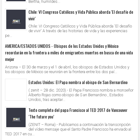
Bertha, humildes...
Chile: VI Congreso Católicos y Vida Pública aborda 'El desafío de
vivir'
Chile: VI Congreso Católicos y Vida Pública aborda 'El desafío
de vivir' A través de las historias de vida y las experiencias
pe...
AMERICA/ESTADOS UNIDOS - Obispos de los Estados Unidos y México
recordarán en la frontera a miles de emigrantes muertos en busca de una vida
mejor
Arizona – El 30 de marzo y el 1 de abril, los obispos de Estados Unidos y
los obispos de México se reunirán en la frontera entre los dos paí...
Estados Unidos: El Papa nombra al obispo de San Bernardino
( zenit – 28 dic. 2020).- El Papa Francisco nombra a monseñor
Alberto Rojas como obispo de S an Bernardino , Estados
Unidos, tras aceptar...
Texto completo del papa Francisco al TED 2017 de Vancouver
‘The future you’
(ZENIT – Roma).- Publicamos a continuación la transcripción
del vídeo mensaje que el Santo Padre Francisco ha enviado al
TED 2017 en cu...