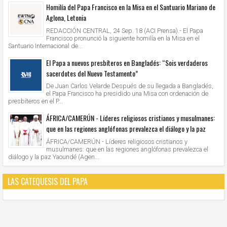
Homilía del Papa Francisco en la Misa en el Santuario Mariano de
Aglona, Letonia
REDACCIÓN CENTRAL, 24 Sep. 18 (ACI Prensa).- El Papa
Francisco pronunció la siguiente homilía en la Misa en el
Santuario Internacional de...
El Papa a nuevos presbíteros en Bangladés: “Sois verdaderos
sacerdotes del Nuevo Testamento”
De Juan Carlos Velarde Después de su llegada a Bangladés,
el Papa Francisco ha presidido una Misa con ordenación de
presbíteros en el P...
ÁFRICA/CAMERÚN - Líderes religiosos cristianos y musulmanes:
que en las regiones anglófonas prevalezca el diálogo y la paz
ÁFRICA/CAMERÚN - Líderes religiosos cristianos y
musulmanes: que en las regiones anglófonas prevalezca el
diálogo y la paz Yaoundé (Agen...
LAS CATEQUESIS DEL PAPA