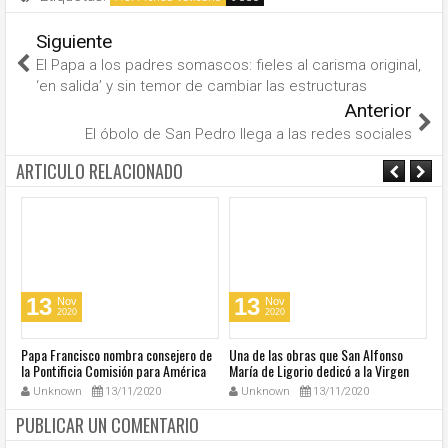
Siguiente
El Papa a los padres somascos: fieles al carisma original,
‘en salida’ y sin temor de cambiar las estructuras
Anterior
El óbolo de San Pedro llega a las redes sociales
ARTICULO RELACIONADO
13
13
Nov
Nov
2020
2020
u
Papa Francisco nombra consejero de
Una de las obras que San Alfonso
El
la Pontificia Comisión para América
María de Ligorio dedicó a la Virgen
o
Latina
cumple 270 años
Unknown
13/11/2020
Unknown
13/11/2020
PUBLICAR UN COMENTARIO