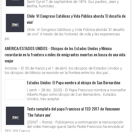
Saint-Cyr el 7 de septiembre de 1876. Sus padres, Jean y
Bertha, humildes...
Chile: VI Congreso Católicos y Vida Pública aborda 'El desafío de
vivir'
Chile: VI Congreso Católicos y Vida Pública aborda 'El desafío
de vivir' A través de las historias de vida y las experiencias
pe...
AMERICA/ESTADOS UNIDOS - Obispos de los Estados Unidos y México
recordarán en la frontera a miles de emigrantes muertos en busca de una vida
mejor
Arizona – El 30 de marzo y el 1 de abril, los obispos de Estados Unidos y
los obispos de México se reunirán en la frontera entre los dos paí...
Estados Unidos: El Papa nombra al obispo de San Bernardino
( zenit – 28 dic. 2020).- El Papa Francisco nombra a monseñor
Alberto Rojas como obispo de S an Bernardino , Estados
Unidos, tras aceptar...
Texto completo del papa Francisco al TED 2017 de Vancouver
‘The future you’
(ZENIT – Roma).- Publicamos a continuación la transcripción
del vídeo mensaje que el Santo Padre Francisco ha enviado al
TED 2017 en cu...