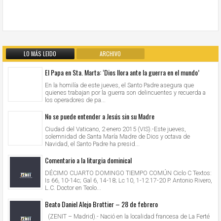
LO MÁS LEIDO
ARCHIVO
El Papa en Sta. Marta: ‘Dios llora ante la guerra en el mundo’
En la homilía de este jueves, el Santo Padre asegura que
quienes trabajan por la guerra son delincuentes y recuerda a
los operadores de pa...
No se puede entender a Jesús sin su Madre
Ciudad del Vaticano, 2 enero 2015 (VIS).-Este jueves,
solemnidad de Santa María Madre de Dios y octava de
Navidad, el Santo Padre ha presid...
Comentario a la liturgia dominical
DÉCIMO CUARTO DOMINGO TIEMPO COMÚN Ciclo C Textos:
Is 66, 10-14c; Gal 6, 14-18; Lc 10, 1-12.17-20 P. Antonio Rivero,
L.C. Doctor en Teolo...
Beato Daniel Alejo Brottier – 28 de febrero
(ZENIT – Madrid).- Nació en la localidad francesa de La Ferté