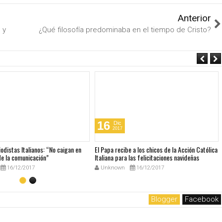
Anterior
 y
¿Qué filosofía predominaba en el tiempo de Cristo?
16
Dic
2017
iodistas Italianos: “No caigan en
El Papa recibe a los chicos de la Acción Católica
de la comunicación”
Italiana para las felicitaciones navideñas
16/12/2017
Unknown
16/12/2017
Blogger
Facebook