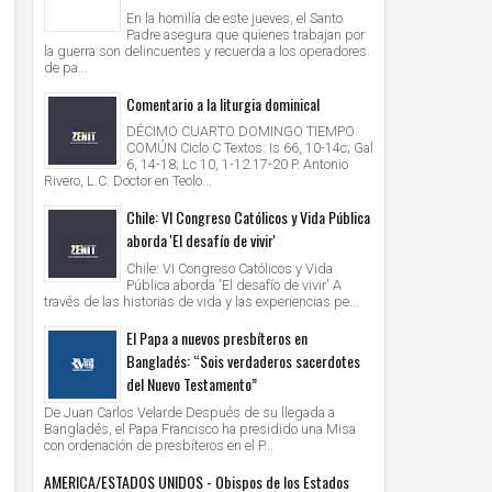
En la homilía de este jueves, el Santo
Padre asegura que quienes trabajan por
la guerra son delincuentes y recuerda a los operadores
de pa...
Comentario a la liturgia dominical
DÉCIMO CUARTO DOMINGO TIEMPO
COMÚN Ciclo C Textos: Is 66, 10-14c; Gal
6, 14-18; Lc 10, 1-12.17-20 P. Antonio
Rivero, L.C. Doctor en Teolo...
Chile: VI Congreso Católicos y Vida Pública
aborda 'El desafío de vivir'
Chile: VI Congreso Católicos y Vida
Pública aborda 'El desafío de vivir' A
través de las historias de vida y las experiencias pe...
El Papa a nuevos presbíteros en
Bangladés: “Sois verdaderos sacerdotes
del Nuevo Testamento”
De Juan Carlos Velarde Después de su llegada a
Bangladés, el Papa Francisco ha presidido una Misa
con ordenación de presbíteros en el P...
AMERICA/ESTADOS UNIDOS - Obispos de los Estados