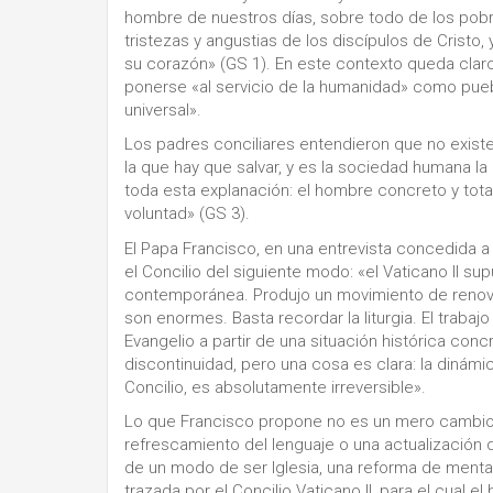
hombre de nuestros días, sobre todo de los pobr
tristezas y angustias de los discípulos de Cris
su corazón» (GS 1). En este contexto queda claro
ponerse «al servicio de la humanidad» como pueb
universal».
Los padres conciliares entendieron que no existe
la que hay que salvar, y es la sociedad humana la
toda esta explanación: el hombre concreto y total
voluntad» (GS 3).
El Papa Francisco, en una entrevista concedida a la
el Concilio del siguiente modo: «el Vaticano II sup
contemporánea. Produjo un movimiento de renova
son enormes. Basta recordar la liturgia. El trabajo
Evangelio a partir de una situación histórica conc
discontinuidad, pero una cosa es clara: la dinámic
Concilio, es absolutamente irreversible».
Lo que Francisco propone no es un mero cambio 
refrescamiento del lenguaje o una actualización 
de un modo de ser Iglesia, una reforma de menta
trazada por el Concilio Vaticano II, para el cual 