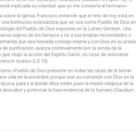
 está implicada su voluntad: que yo me convierta al hermano».
a sobre la Iglesia, Francisco entiende que el reto de hoy está en
na Institución eclesiástica que se viva como Pueblo de Dios en
iología del Pueblo de Dios expuesta en la Lumen Gentium. Una
 nuevos signos de los tiempos y no a sus propias necesidades o
formanda que sea honrada consigo misma y con Dios en su praxis
a de purificación, avanza continuamente por la senda de la
o que «bajo la acción del Espíritu Santo, no cese de renovarse
o conoce ocaso» (LG 10).
 como «Pueblo de Dios presente en todas las razas de la tierra»
hace vida en la sociedad, porque vive su comunión con Dios en la
oca, para ir a donde ellos estén pues la misión religiosa de la
 a descubrir y potenciar la trascendencia de lo humano (Gaudium