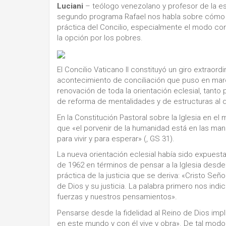
Luciani
– teólogo venezolano y profesor de la es
segundo programa Rafael nos habla sobre cómo 
práctica del Concilio, especialmente el modo co
la opción por los pobres.
El Concilio Vaticano II constituyó un giro extraor
acontecimiento de conciliación que puso en marc
renovación de toda la orientación eclesial, tant
de reforma de mentalidades y de estructuras al q
En la Constitución Pastoral sobre la Iglesia en el
que «el porvenir de la humanidad está en las ma
para vivir y para esperar» (, GS 31).
La nueva orientación eclesial había sido expuesta
de 1962 en términos de pensar a la Iglesia desde
práctica de la justicia que se deriva: «Cristo Se
de Dios y su justicia. La palabra primero nos ind
fuerzas y nuestros pensamientos».
Pensarse desde la fidelidad al Reino de Dios imp
en este mundo y con él vive y obra». De tal modo 