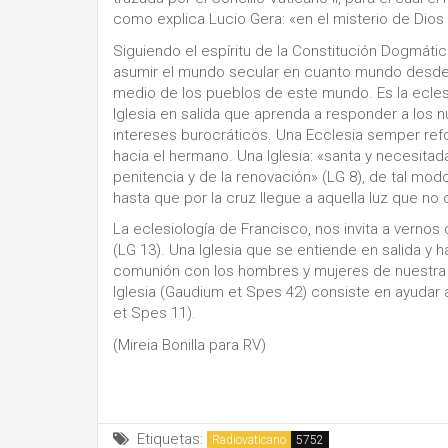
como explica Lucio Gera: «en el misterio de Dios
Siguiendo el espíritu de la Constitución Dogmátic
asumir el mundo secular en cuanto mundo desde u
medio de los pueblos de este mundo. Es la ecles
Iglesia en salida que aprenda a responder a los
intereses burocráticos. Una Ecclesia semper re
hacia el hermano. Una Iglesia: «santa y necesitad
penitencia y de la renovación» (LG 8), de tal mod
hasta que por la cruz llegue a aquella luz que n
La eclesiología de Francisco, nos invita a vernos
(LG 13). Una Iglesia que se entiende en salida y 
comunión con los hombres y mujeres de nuestra ép
Iglesia (Gaudium et Spes 42) consiste en ayudar
et Spes 11).
(Mireia Bonilla para RV)
Etiquetas:
Radiovaticano