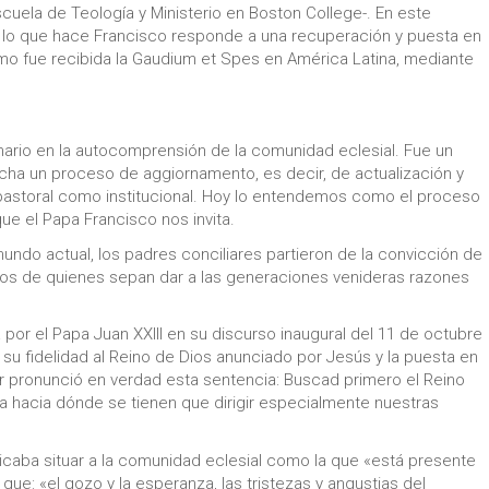
cuela de Teología y Ministerio en Boston College-. En este
lo que hace Francisco responde a una recuperación y puesta en
mo fue recibida la Gaudium et Spes en América Latina, mediante
dinario en la autocomprensión de la comunidad eclesial. Fue un
ha un proceso de aggiornamento, es decir, de actualización y
o pastoral como institucional. Hoy lo entendemos como el proceso
ue el Papa Francisco nos invita.
 mundo actual, los padres conciliares partieron de la convicción de
nos de quienes sepan dar a las generaciones venideras razones
 por el Papa Juan XXIII en su discurso inaugural del 11 de octubre
 su fidelidad al Reino de Dios anunciado por Jesús y la puesta en
ñor pronunció en verdad esta sentencia: Buscad primero el Reino
ica hacia dónde se tienen que dirigir especialmente nuestras
licaba situar a la comunidad eclesial como la que «está presente
que: «el gozo y la esperanza, las tristezas y angustias del