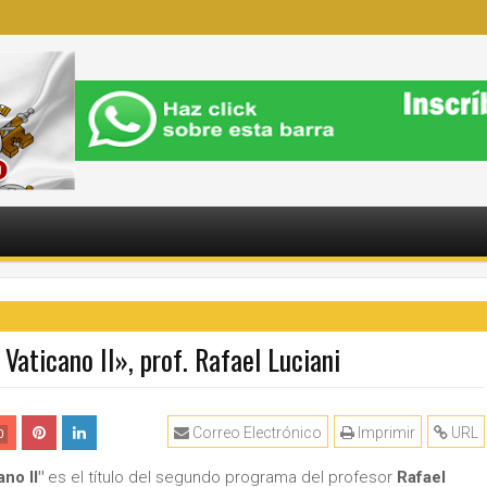
 Vaticano II», prof. Rafael Luciani
Correo Electrónico
Imprimir
URL
0
ano II"
es el título del segundo programa del profesor
Rafael