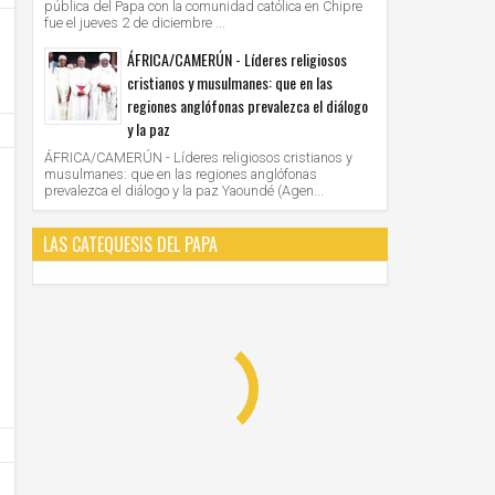
pública del Papa con la comunidad católica en Chipre
fue el jueves 2 de diciembre ...
ÁFRICA/CAMERÚN - Líderes religiosos
cristianos y musulmanes: que en las
regiones anglófonas prevalezca el diálogo
y la paz
ÁFRICA/CAMERÚN - Líderes religiosos cristianos y
musulmanes: que en las regiones anglófonas
prevalezca el diálogo y la paz Yaoundé (Agen...
LAS CATEQUESIS DEL PAPA
15
15
Dic
Dic
2017
2017
El Papa recibió en audiencia al Presidente de
El encuentro dominical con el Señor
Bolivia, Evo Morales
fuerza de vivir, expresó el Papa en
sobre la Eucaristía
Unknown
15/12/2017
Unknown
15/12/2017