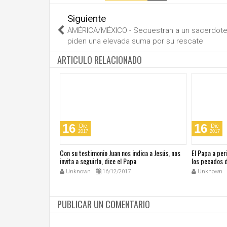
Siguiente
AMÉRICA/MÉXICO - Secuestran a un sacerdote
piden una elevada suma por su rescate
ARTICULO RELACIONADO
16
16
Dic
Dic
2017
2017
iálogo es el único
Con su testimonio Juan nos indica a Jesús, nos
El Papa a per
invita a seguirlo, dice el Papa
los pecados 
Unknown
16/12/2017
Unknown
PUBLICAR UN COMENTARIO