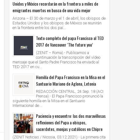
Unidos y México recordarán en la frontera a miles de
emigrantes muertos en busca de una vida mejor
Arizona – El 30 de marzo y el 1 de abril, los obispos de
Estados Unidos y los obispos de México se reunirán
en la frontera entre los dos paí...
Texto completo del papa Francisco al TED
2017 de Vancouver ‘The future you’
(ZENIT – Roma).- Publicamos a
continuación la transcripción del vídeo
mensaje que el Santo Padre Francisco ha enviado al
TED 2017 en cu...
Homilía del Papa Francisco en la Misa en el
Santuario Mariano de Aglona, Letonia
REDACCIÓN CENTRAL, 24 Sep. 18 (ACI
Prensa).- El Papa Francisco pronunció la
siguiente homilía en la Misa en el Santuario
Internacional de...
Paciencia y encuentro: las dos maravillosas
reflexiones del Papa a obispos,
sacerdotes, monjas y católicos en Chipre
(ZENIT Noticias / Nicosia, 03.12.2021).- La primera cita