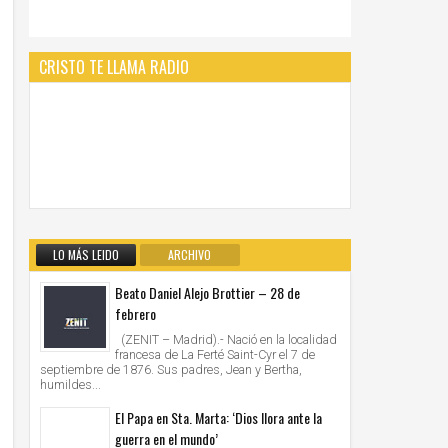
CRISTO TE LLAMA RADIO
LO MÁS LEIDO
ARCHIVO
Beato Daniel Alejo Brottier – 28 de
febrero
(ZENIT – Madrid).- Nació en la localidad
francesa de La Ferté Saint-Cyr el 7 de
septiembre de 1876. Sus padres, Jean y Bertha,
humildes...
El Papa en Sta. Marta: ‘Dios llora ante la
guerra en el mundo’