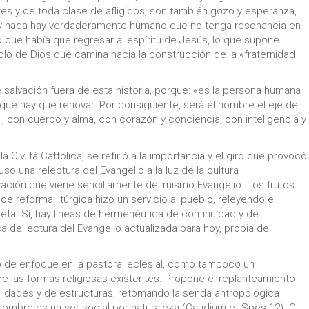
es y de toda clase de afligidos, son también gozo y esperanza,
to, y nada hay verdaderamente humano que no tenga resonancia en
 que había que regresar al espíritu de Jesús, lo que supone
lo de Dios que camina hacia la construcción de la «fraternidad
 salvación fuera de esta historia, porque: «es la persona humana
 que hay que renovar. Por consiguiente, será el hombre el eje de
, con cuerpo y alma, con corazón y conciencia, con inteligencia y
 Civiltà Cattolica, se refirió a la importancia y el giro que provocó
uso una relectura del Evangelio a la luz de la cultura
ción que viene sencillamente del mismo Evangelio. Los frutos
 de reforma litúrgica hizo un servicio al pueblo, releyendo el
reta. Sí, hay líneas de hermenéutica de continuidad y de
a de lectura del Evangelio actualizada para hoy, propia del
de enfoque en la pastoral eclesial, como tampoco un
de las formas religiosas existentes. Propone el replanteamiento
lidades y de estructuras, retomando la senda antropológica
el hombre es un ser social por naturaleza (Gaudium et Spes 12). O