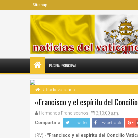
Sitemap
PÁGINA PRINCIPAL
Radiovaticano
«Francisco y el espíritu del Concilio
Hermanos Franciscanos
3:10:00 a.m.
Compartir a:
Twitter
Facebook
(RV).-
"Francisco y el espíritu del Concilio Vatic