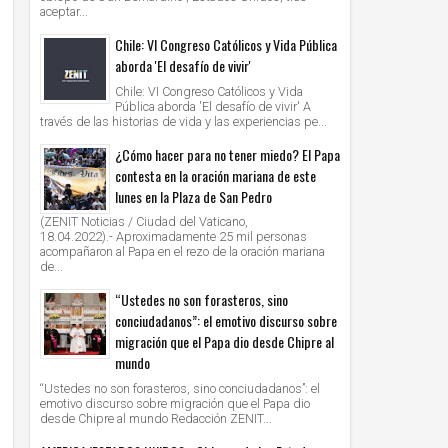
aceptar...
Chile: VI Congreso Católicos y Vida Pública
aborda 'El desafío de vivir'
Chile: VI Congreso Católicos y Vida
Pública aborda 'El desafío de vivir' A
través de las historias de vida y las experiencias pe...
¿Cómo hacer para no tener miedo? El Papa
contesta en la oración mariana de este
lunes en la Plaza de San Pedro
(ZENIT Noticias / Ciudad del Vaticano,
18.04.2022).- Aproximadamente 25 mil personas
acompañaron al Papa en el rezo de la oración mariana
de...
“Ustedes no son forasteros, sino
conciudadanos”: el emotivo discurso sobre
migración que el Papa dio desde Chipre al
mundo
“Ustedes no son forasteros, sino conciudadanos”: el
emotivo discurso sobre migración que el Papa dio
desde Chipre al mundo Redacción ZENIT...