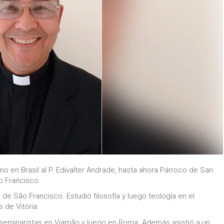
 en Brasil al P. Edivalter Andrade, hasta ahora Párroco de San
o Francisco.
a de São Francisco. Estudió filosofía y luego teología en el
s de Vitória.
seminaristas en Viamão y luego en Roma. Además asistió a un