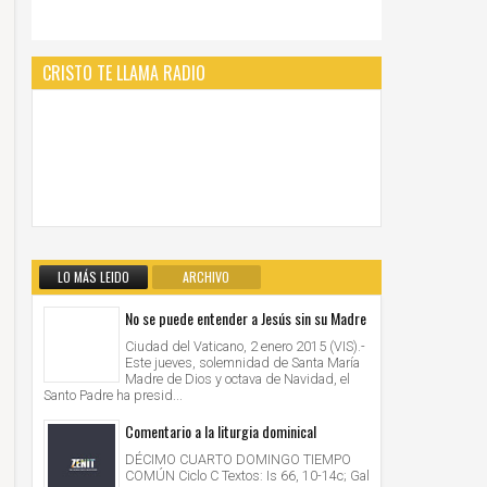
CRISTO TE LLAMA RADIO
LO MÁS LEIDO
ARCHIVO
No se puede entender a Jesús sin su Madre
Ciudad del Vaticano, 2 enero 2015 (VIS).-
Este jueves, solemnidad de Santa María
Madre de Dios y octava de Navidad, el
Santo Padre ha presid...
Comentario a la liturgia dominical
DÉCIMO CUARTO DOMINGO TIEMPO
COMÚN Ciclo C Textos: Is 66, 10-14c; Gal