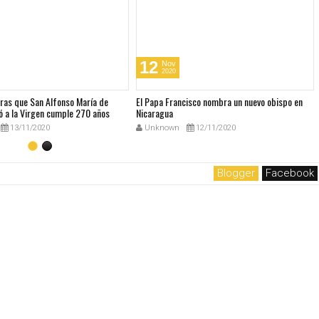
12
Nov
2020
bras que San Alfonso María de
El Papa Francisco nombra un nuevo obispo en
ó a la Virgen cumple 270 años
Nicaragua
13/11/2020
Unknown
12/11/2020
Blogger
Facebook