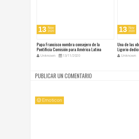
13
13
Nov
Nov
2020
2020
cos en su día de
Papa Francisco nombra consejero de la
Una de las o
 San Juan Pablo II
Pontificia Comisión para América Latina
Ligorio dedic
Unknown
13/11/2020
Unknown
PUBLICAR UN COMENTARIO
Emoticon