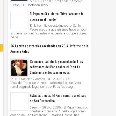
6, 14-18; Lc 10, 1-12.17-20 P. Antonio
Rivero, L.C. Doctor en Teolo...
El Papa en Sta. Marta: ‘Dios llora ante la
guerra en el mundo’
En la homilía de este jueves, el Santo
Padre asegura que quienes trabajan por
la guerra son delincuentes y recuerda a los operadores
de pa...
26 Agentes pastorales asesinados en 2014. Informe de la
Agencia Fides
Comunión, sabiduría y consolación: tres
reflexiones del Papa sobre el Espíritu
Santo ante ortodoxos griegos
(ZENIT Noticias / Atenas, 04.12.2021).- La
“Sala del Trono” del Arzobispado ortodoxo de Grecia,
fue el segundo lugar donde el Papa fue acog...
Estados Unidos: El Papa nombra al obispo
de San Bernardino
( zenit – 28 dic. 2020).- El Papa Francisco
nombra a monseñor Alberto Rojas como
obispo de S an Bernardino , Estados Unidos, tras