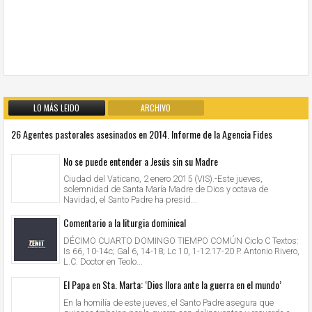
LO MÁS LEIDO
ARCHIVO
26 Agentes pastorales asesinados en 2014. Informe de la Agencia Fides
No se puede entender a Jesús sin su Madre
Ciudad del Vaticano, 2 enero 2015 (VIS).-Este jueves,
solemnidad de Santa María Madre de Dios y octava de
Navidad, el Santo Padre ha presid...
Comentario a la liturgia dominical
DÉCIMO CUARTO DOMINGO TIEMPO COMÚN Ciclo C Textos:
Is 66, 10-14c; Gal 6, 14-18; Lc 10, 1-12.17-20 P. Antonio Rivero,
L.C. Doctor en Teolo...
El Papa en Sta. Marta: ‘Dios llora ante la guerra en el mundo’
En la homilía de este jueves, el Santo Padre asegura que