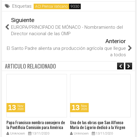
Etiquetas:
ACI Prensa Vaticano
Siguiente
EUROPA/PRINCIPADO DE MÓNACO - Nombramiento del
Director nacional de las OMP
Anterior
El Santo Padre alienta una producción agrícola que llegue
a todos
ARTICULO RELACIONADO
13
13
Nov
Nov
2020
2020
u
Papa Francisco nombra consejero de
Una de las obras que San Alfonso
El
la Pontificia Comisión para América
María de Ligorio dedicó a la Virgen
o
Latina
cumple 270 años
Unknown
13/11/2020
Unknown
13/11/2020