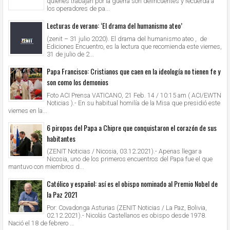
quienes trabajan por la guerra son delincuentes y recuerda a
los operadores de pa...
Lecturas de verano: ‘El drama del humanismo ateo’
(zenit – 31 julio 2020). El drama del humanismo ateo , de
Ediciones Encuentro, es la lectura que recomienda este viernes,
31 de julio de 2...
Papa Francisco: Cristianos que caen en la ideología no tienen fe y
son como los demonios
Foto ACI Prensa VATICANO, 21 Feb. 14 / 10:15 am ( ACI/EWTN
Noticias ).- En su habitual homilía de la Misa que presidió este
viernes en la...
6 piropos del Papa a Chipre que conquistaron el corazón de sus
habitantes
(ZENIT Noticias / Nicosia, 03.12.2021).- Apenas llegar a
Nicosia, uno de los primeros encuentros del Papa fue el que
mantuvo con miembros d...
Católico y español: así es el obispo nominado al Premio Nobel de
la Paz 2021
Por: Covadonga Asturias (ZENIT Noticias / La Paz, Bolivia,
02.12.2021).- Nicolás Castellanos es obispo desde 1978.
Nació el 18 de febrero ...