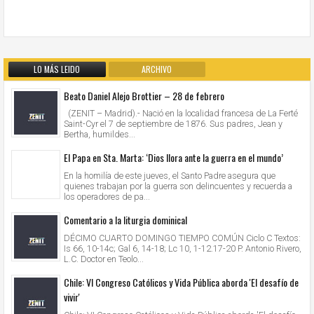
LO MÁS LEIDO
ARCHIVO
Beato Daniel Alejo Brottier – 28 de febrero
(ZENIT – Madrid).- Nació en la localidad francesa de La Ferté
Saint-Cyr el 7 de septiembre de 1876. Sus padres, Jean y
Bertha, humildes...
El Papa en Sta. Marta: ‘Dios llora ante la guerra en el mundo’
En la homilía de este jueves, el Santo Padre asegura que
quienes trabajan por la guerra son delincuentes y recuerda a
los operadores de pa...
Comentario a la liturgia dominical
DÉCIMO CUARTO DOMINGO TIEMPO COMÚN Ciclo C Textos:
Is 66, 10-14c; Gal 6, 14-18; Lc 10, 1-12.17-20 P. Antonio Rivero,
L.C. Doctor en Teolo...
Chile: VI Congreso Católicos y Vida Pública aborda 'El desafío de
vivir'