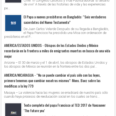
Chile: VI Congreso Católicos y Vida Pública aborda 'El desafío
de vivir' A través de las historias de vida y las experiencias
pe...
El Papa a nuevos presbíteros en Bangladés: “Sois verdaderos
sacerdotes del Nuevo Testamento”
De Juan Carlos Velarde Después de su llegada a Bangladés,
el Papa Francisco ha presidido una Misa con ordenación de
presbíteros en el P...
AMERICA/ESTADOS UNIDOS - Obispos de los Estados Unidos y México
recordarán en la frontera a miles de emigrantes muertos en busca de una vida
mejor
Arizona – El 30 de marzo y el 1 de abril, los obispos de Estados Unidos y
los obispos de México se reunirán en la frontera entre los dos paí...
AMERICA/NICARAGUA - “No se puede cambiar el país sólo con las leyes,
primero tenemos que cambiar nosotros mismos”: Mons. Baez sobre las
modificas a la ley 779
Masaya – La violencia hacia las mujeres se erradicará de nuestro país sólo
cuando haya procesos de reeducación social en los cuales se trans...
Texto completo del papa Francisco al TED 2017 de Vancouver
‘The future you’