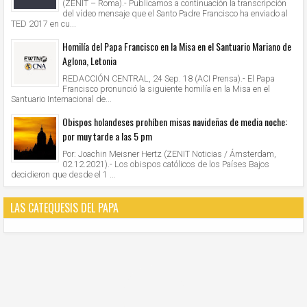
(ZENIT – Roma).- Publicamos a continuación la transcripción
del vídeo mensaje que el Santo Padre Francisco ha enviado al
TED 2017 en cu...
Homilía del Papa Francisco en la Misa en el Santuario Mariano de
Aglona, Letonia
REDACCIÓN CENTRAL, 24 Sep. 18 (ACI Prensa).- El Papa
Francisco pronunció la siguiente homilía en la Misa en el
Santuario Internacional de...
Obispos holandeses prohíben misas navideñas de media noche:
por muy tarde a las 5 pm
Por: Joachin Meisner Hertz (ZENIT Noticias / Ámsterdam,
02.12.2021).- Los obispos católicos de los Países Bajos
decidieron que desde el 1 ...
LAS CATEQUESIS DEL PAPA