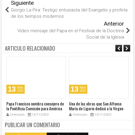
Siguiente
Giorgio La Pira: Testigo entusiasta del Evangelio y profeta
de los tiempos modernos
Anterior
Video mensaje del Papa en el Festival de la Doctrina
Social de la Iglesia
ARTICULO RELACIONADO
13
13
Nov
Nov
2020
2020
u
Papa Francisco nombra consejero de
Una de las obras que San Alfonso
El
la Pontificia Comisión para América
María de Ligorio dedicó a la Virgen
o
Latina
cumple 270 años
Unknown
13/11/2020
Unknown
13/11/2020
PUBLICAR UN COMENTARIO