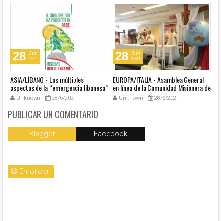
28
28
Jun
Jun
2021
2021
ASIA/LÍBANO - Los múltiples
EUROPA/ITALIA - Asamblea General
A
aspectos de la “emergencia libanesa”
en línea de la Comunidad Misionera de
in
al centro de la cumbre eclesial
Villaregia
Unknown
28/6/2021
Unknown
28/6/2021
convocada por el Papa Francisco
PUBLICAR UN COMENTARIO
Blogger
Facebook
Emoticon