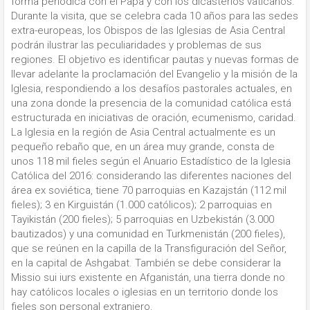
forma periódica con el Papa y con los dicasterios vaticanos.
Durante la visita, que se celebra cada 10 años para las sedes
extra-europeas, los Obispos de las Iglesias de Asia Central
podrán ilustrar las peculiaridades y problemas de sus
regiones. El objetivo es identificar pautas y nuevas formas de
llevar adelante la proclamación del Evangelio y la misión de la
Iglesia, respondiendo a los desafíos pastorales actuales, en
una zona donde la presencia de la comunidad católica está
estructurada en iniciativas de oración, ecumenismo, caridad.
La Iglesia en la región de Asia Central actualmente es un
pequeño rebaño que, en un área muy grande, consta de
unos 118 mil fieles según el Anuario Estadístico de la Iglesia
Católica del 2016: considerando las diferentes naciones del
área ex soviética, tiene 70 parroquias en Kazajstán (112 mil
fieles); 3 en Kirguistán (1.000 católicos); 2 parroquias en
Tayikistán (200 fieles); 5 parroquias en Uzbekistán (3.000
bautizados) y una comunidad en Turkmenistán (200 fieles),
que se reúnen en la capilla de la Transfiguración del Señor,
en la capital de Ashgabat. También se debe considerar la
Missio sui iurs existente en Afganistán, una tierra donde no
hay católicos locales o iglesias en un territorio donde los
fieles son personal extranjero.