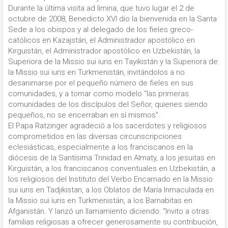
Durante la última visita ad limina, que tuvo lugar el 2 de
octubre de 2008, Benedicto XVI dio la bienvenida en la Santa
Sede a los obispos y al delegado de los fieles greco-
católicos en Kazajstán, el Administrador apostólico en
Kirguistán, el Administrador apostólico en Uzbekistán, la
Superiora de la Missio sui iuris en Tayikistán y la Superiora de
la Missio sui iuris en Turkmenistán, invitándolos a no
desanimarse por el pequeño número de fieles en sus
comunidades, y a tomar como modelo “las primeras
comunidades de los discípulos del Señor, quienes siendo
pequeños, no se encerraban en sí mismos”.
El Papa Ratzinger agradeció a los sacerdotes y religiosos
comprometidos en las diversas circunscripciones
eclesiásticas, especialmente a los franciscanos en la
diócesis de la Santísima Trinidad en Almaty, a los jesuitas en
Kirguistán, a los franciscanos conventuales en Uzbekistán, a
los religiosos del Instituto del Verbo Encarnado en la Missio
sui iuris en Tadjikistan, a los Oblatos de María Inmaculada en
la Missio sui iuris en Turkmenistán, a los Barnabitas en
Afganistán. Y lanzó un llamamiento diciendo: “Invito a otras
familias religiosas a ofrecer generosamente su contribución,