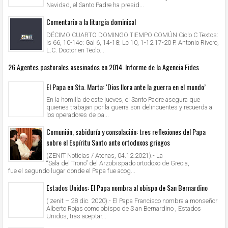
Navidad, el Santo Padre ha presid...
Comentario a la liturgia dominical
DÉCIMO CUARTO DOMINGO TIEMPO COMÚN Ciclo C Textos:
Is 66, 10-14c; Gal 6, 14-18; Lc 10, 1-12.17-20 P. Antonio Rivero,
L.C. Doctor en Teolo...
26 Agentes pastorales asesinados en 2014. Informe de la Agencia Fides
El Papa en Sta. Marta: ‘Dios llora ante la guerra en el mundo’
En la homilía de este jueves, el Santo Padre asegura que
quienes trabajan por la guerra son delincuentes y recuerda a
los operadores de pa...
Comunión, sabiduría y consolación: tres reflexiones del Papa
sobre el Espíritu Santo ante ortodoxos griegos
(ZENIT Noticias / Atenas, 04.12.2021).- La
“Sala del Trono” del Arzobispado ortodoxo de Grecia,
fue el segundo lugar donde el Papa fue acog...
Estados Unidos: El Papa nombra al obispo de San Bernardino
( zenit – 28 dic. 2020).- El Papa Francisco nombra a monseñor
Alberto Rojas como obispo de S an Bernardino , Estados
Unidos, tras aceptar...