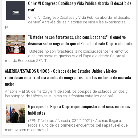
Chile: VI Congreso Católicos y Vida Pública aborda 'El desafío de
vivir'
Chile: VI Congreso Católicos y Vida Pública aborda 'El desafío
de vivir' A través de las historias de vida y las experiencias
pe...
“Ustedes no son forasteros, sino conciudadanos”: el emotivo
discurso sobre migración que el Papa dio desde Chipre al mundo
“Ustedes no son forasteros, sino conciudadanos”: el emotivo
discurso sobre migración que el Papa dio desde Chipre al
mundo Redacción ZENIT...
AMERICA/ESTADOS UNIDOS - Obispos de los Estados Unidos y México
recordarán en la frontera a miles de emigrantes muertos en busca de una vida
mejor
Arizona – El 30 de marzo y el 1 de abril, los obispos de Estados Unidos y
los obispos de México se reunirán en la frontera entre los dos paí...
6 piropos del Papa a Chipre que conquistaron el corazón de sus
habitantes
(ZENIT Noticias / Nicosia, 03.12.2021).- Apenas llegar a
Nicosia, uno de los primeros encuentros del Papa fue el que
mantuvo con miembros d...