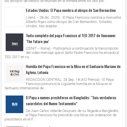
los obispos de México se reunirán en la frontera entre los dos paí...
Estados Unidos: El Papa nombra al obispo de San Bernardino
( zenit – 28 dic. 2020).- El Papa Francisco nombra a monseñor
Alberto Rojas como obispo de S an Bernardino , Estados
Unidos, tras aceptar...
Texto completo del papa Francisco al TED 2017 de Vancouver
‘The future you’
(ZENIT – Roma).- Publicamos a continuación la transcripción
del vídeo mensaje que el Santo Padre Francisco ha enviado al
TED 2017 en cu...
Homilía del Papa Francisco en la Misa en el Santuario Mariano de
Aglona, Letonia
REDACCIÓN CENTRAL, 24 Sep. 18 (ACI Prensa).- El Papa
Francisco pronunció la siguiente homilía en la Misa en el
Santuario Internacional de...
El Papa a nuevos presbíteros en Bangladés: “Sois verdaderos
sacerdotes del Nuevo Testamento”
De Juan Carlos Velarde Después de su llegada a Bangladés,
el Papa Francisco ha presidido una Misa con ordenación de
presbíteros en el P...