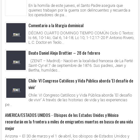
En la homilía de este jueves, el Santo Padre asegura que
quienes trabajan por la guerra son delincuentes y recuerda a
los operadores de pa...
Comentario a la liturgia dominical
DÉCIMO CUARTO DOMINGO TIEMPO COMÚN Ciclo C Textos:
Is 66, 10-14c; Gal 6, 14-18; Lc 10, 1-12.17-20 P. Antonio Rivero,
L.C. Doctor en Teolo...
Beato Daniel Alejo Brottier – 28 de febrero
(ZENIT – Madrid).- Nació en la localidad francesa de La Ferté
Saint-Cyr el 7 de septiembre de 1876. Sus padres, Jean y
Bertha, humildes...
Chile: VI Congreso Católicos y Vida Pública aborda 'El desafío de
vivir'
Chile: VI Congreso Católicos y Vida Pública aborda 'El desafío
de vivir' A través de las historias de vida y las experiencias
pe...
AMERICA/ESTADOS UNIDOS - Obispos de los Estados Unidos y México
recordarán en la frontera a miles de emigrantes muertos en busca de una vida
mejor
Arizona – El 30 de marzo y el 1 de abril, los obispos de Estados Unidos y