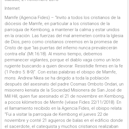
Internet
Mamfe (Agencia Fides) – “Invito a todos los cristianos de la
diócesis de Mamfe, en particular a los cristianos de la
parroquia de Kembong, a mantener la calma y estar unidos
en la oración. Las fuerzas del mal arremeten contra la Iglesia
de Dios, pero como cristianos creemos en la promesa de
Cristo de que 'las puertas del infierno nunca prevalecerán
contra ella'.(Mt.16:18). Al mismo tiempo, debemos
permanecer vigilantes, porque el diablo vaga como un león
rugiente buscando a quien devorar. Resistidle firmes en la fe
(1 Pedro 5: 8-9)”. Con estas palabras el obispo de Mamfe,
mons. Andrew Nkea se ha dirigido a toda la población
después del asesinato del padre Cosmas Omboto Ondari, un
misionero keniata de la Sociedad Misionera de San José de
Mill Hill, quien fue asesinado el 21 de noviembre en Kembong,
a pocos kilómetros de Memfe (véase Fides 22/11/2018). En
el llamamiento recibido en la Agencia Fides, el obispo relata:
“Fui a visitar la parroquia de Kembong el jueves 22 de
noviembre y conté 21 agujeros de balas en el edificio donde
el sacerdote, el catequista y muchos cristianos realizaban