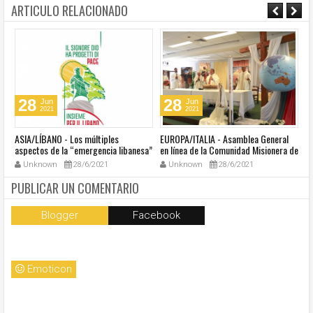
ARTICULO RELACIONADO
28
28
Jun
Jun
2021
2021
ASIA/LÍBANO - Los múltiples
EUROPA/ITALIA - Asamblea General
A
aspectos de la “emergencia libanesa”
en línea de la Comunidad Misionera de
in
al centro de la cumbre eclesial
Villaregia
Unknown
28/6/2021
Unknown
28/6/2021
convocada por el Papa Francisco
PUBLICAR UN COMENTARIO
Blogger
Facebook
Emoticon