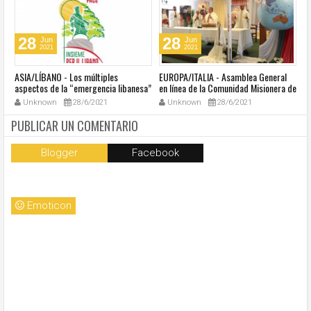
28
28
Jun
Jun
2021
2021
ASIA/LÍBANO - Los múltiples
EUROPA/ITALIA - Asamblea General
A
aspectos de la “emergencia libanesa”
en línea de la Comunidad Misionera de
in
al centro de la cumbre eclesial
Villaregia
Unknown
28/6/2021
Unknown
28/6/2021
convocada por el Papa Francisco
PUBLICAR UN COMENTARIO
Blogger
Facebook
Emoticon