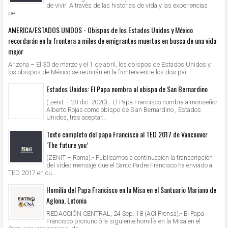
de vivir' A través de las historias de vida y las experiencias
pe...
AMERICA/ESTADOS UNIDOS - Obispos de los Estados Unidos y México
recordarán en la frontera a miles de emigrantes muertos en busca de una vida
mejor
Arizona – El 30 de marzo y el 1 de abril, los obispos de Estados Unidos y
los obispos de México se reunirán en la frontera entre los dos paí...
Estados Unidos: El Papa nombra al obispo de San Bernardino
( zenit – 28 dic. 2020).- El Papa Francisco nombra a monseñor
Alberto Rojas como obispo de S an Bernardino , Estados
Unidos, tras aceptar...
Texto completo del papa Francisco al TED 2017 de Vancouver
‘The future you’
(ZENIT – Roma).- Publicamos a continuación la transcripción
del vídeo mensaje que el Santo Padre Francisco ha enviado al
TED 2017 en cu...
Homilía del Papa Francisco en la Misa en el Santuario Mariano de
Aglona, Letonia
REDACCIÓN CENTRAL, 24 Sep. 18 (ACI Prensa).- El Papa
Francisco pronunció la siguiente homilía en la Misa en el