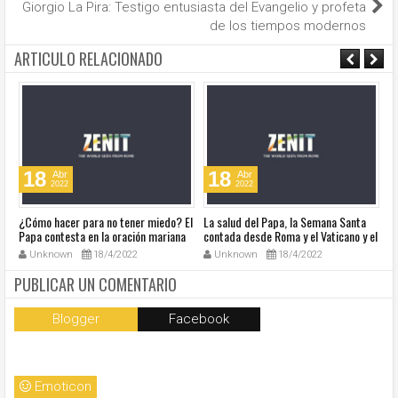
Giorgio La Pira: Testigo entusiasta del Evangelio y profeta
de los tiempos modernos
ARTICULO RELACIONADO
18
18
Abr
Abr
2022
2022
¿Cómo hacer para no tener miedo? El
La salud del Papa, la Semana Santa
Ve
Papa contesta en la oración mariana
contada desde Roma y el Vaticano y el
Ha
de este lunes en la Plaza de San
resumen de noticias en audio
co
Unknown
18/4/2022
Unknown
18/4/2022
Pedro
so
la
PUBLICAR UN COMENTARIO
Blogger
Facebook
Emoticon