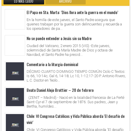
LO MÁS LEIDO
ARCHIVO
El Papa en Sta. Marta: ‘Dios llora ante la guerra en el mundo’
En la homilía de este jueves, el Santo Padre asegura que
quienes trabajan por la guerra son delincuentes y recuerda a
los operadores de pa...
No se puede entender a Jesús sin su Madre
Ciudad del Vaticano, 2 enero 2015 (VIS).-Este jueves,
solemnidad de Santa María Madre de Dios y octava de
Navidad, el Santo Padre ha presid...
Comentario a la liturgia dominical
DÉCIMO CUARTO DOMINGO TIEMPO COMÚN Ciclo C Textos:
Is 66, 10-14c; Gal 6, 14-18; Lc 10, 1-12.17-20 P. Antonio Rivero,
L.C. Doctor en Teolo...
Beato Daniel Alejo Brottier – 28 de febrero
(ZENIT – Madrid).- Nació en la localidad francesa de La Ferté
Saint-Cyr el 7 de septiembre de 1876. Sus padres, Jean y
Bertha, humildes...
Chile: VI Congreso Católicos y Vida Pública aborda 'El desafío de
vivir'
Chile: VI Congreso Católicos y Vida Pública aborda 'El desafío