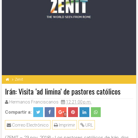
Zenit
Irán: Visita ‘ad limina’ de pastores católicos
Hermanos Franciscanos
12:21:00 p.m.
Compartir a:
0
Correo Electrónico
Imprimir
URL
(ZENIT – 23 nov. 2018).- Los pastores católicos de Irán, dos