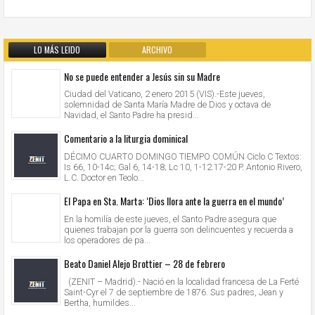
LO MÁS LEIDO
ARCHIVO
No se puede entender a Jesús sin su Madre
Ciudad del Vaticano, 2 enero 2015 (VIS).-Este jueves,
solemnidad de Santa María Madre de Dios y octava de
Navidad, el Santo Padre ha presid...
Comentario a la liturgia dominical
DÉCIMO CUARTO DOMINGO TIEMPO COMÚN Ciclo C Textos:
Is 66, 10-14c; Gal 6, 14-18; Lc 10, 1-12.17-20 P. Antonio Rivero,
L.C. Doctor en Teolo...
El Papa en Sta. Marta: ‘Dios llora ante la guerra en el mundo’
En la homilía de este jueves, el Santo Padre asegura que
quienes trabajan por la guerra son delincuentes y recuerda a
los operadores de pa...
Beato Daniel Alejo Brottier – 28 de febrero
(ZENIT – Madrid).- Nació en la localidad francesa de La Ferté
Saint-Cyr el 7 de septiembre de 1876. Sus padres, Jean y
Bertha, humildes...