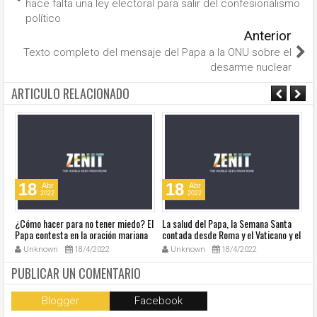
hace falta una ley electoral para salir del confesionalismo
político
Anterior
Texto completo del mensaje del Papa a la ONU sobre el
desarme nuclear
ARTICULO RELACIONADO
18
18
Abr
Abr
2022
2022
¿Cómo hacer para no tener miedo? El
La salud del Papa, la Semana Santa
Ve
Papa contesta en la oración mariana
contada desde Roma y el Vaticano y el
Ha
de este lunes en la Plaza de San
resumen de noticias en audio
co
Unknown
18/4/2022
Unknown
18/4/2022
Pedro
so
la
PUBLICAR UN COMENTARIO
Blogger
Facebook