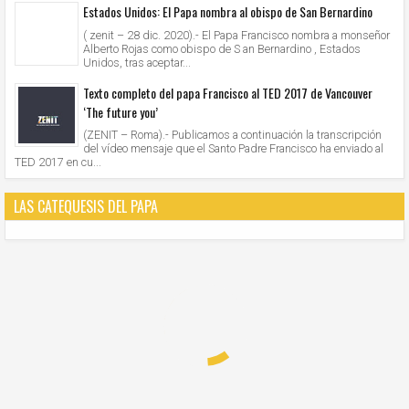
Estados Unidos: El Papa nombra al obispo de San Bernardino
( zenit – 28 dic. 2020).- El Papa Francisco nombra a monseñor
Alberto Rojas como obispo de S an Bernardino , Estados
Unidos, tras aceptar...
Texto completo del papa Francisco al TED 2017 de Vancouver
‘The future you’
(ZENIT – Roma).- Publicamos a continuación la transcripción
del vídeo mensaje que el Santo Padre Francisco ha enviado al
TED 2017 en cu...
LAS CATEQUESIS DEL PAPA