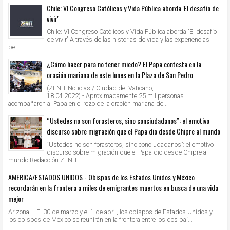
Chile: VI Congreso Católicos y Vida Pública aborda 'El desafío de
vivir'
Chile: VI Congreso Católicos y Vida Pública aborda 'El desafío
de vivir' A través de las historias de vida y las experiencias
pe...
¿Cómo hacer para no tener miedo? El Papa contesta en la
oración mariana de este lunes en la Plaza de San Pedro
(ZENIT Noticias / Ciudad del Vaticano,
18.04.2022).- Aproximadamente 25 mil personas
acompañaron al Papa en el rezo de la oración mariana de...
“Ustedes no son forasteros, sino conciudadanos”: el emotivo
discurso sobre migración que el Papa dio desde Chipre al mundo
“Ustedes no son forasteros, sino conciudadanos”: el emotivo
discurso sobre migración que el Papa dio desde Chipre al
mundo Redacción ZENIT...
AMERICA/ESTADOS UNIDOS - Obispos de los Estados Unidos y México
recordarán en la frontera a miles de emigrantes muertos en busca de una vida
mejor
Arizona – El 30 de marzo y el 1 de abril, los obispos de Estados Unidos y
los obispos de México se reunirán en la frontera entre los dos paí...