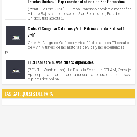
Estados Unidos: El Papa nombra al obispo de San Bernardino
( zenit – 28 dic. 2020).- El Papa Francisco nombra a monseñor
Alberto Rojas como obispo de S an Bernardino , Estados
Unidos, tras aceptar...
Chile: VI Congreso Católicos y Vida Pública aborda 'El desafío de
vivir'
Chile: VI Congreso Católicos y Vida Pública aborda 'El desafío
de vivir' A través de las historias de vida y las experiencias
pe...
El CELAM abre nuevos cursos diplomados
(ZENIT – Washington).- La Escuela Social del CELAM, Consejo
Episcopal Latinoamericano, anuncia la apertura de sus cursos
diplomados online ...
LAS CATEQUESIS DEL PAPA