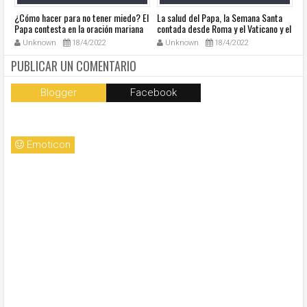
¿Cómo hacer para no tener miedo? El
La salud del Papa, la Semana Santa
Ve
Papa contesta en la oración mariana
contada desde Roma y el Vaticano y el
Ha
de este lunes en la Plaza de San
resumen de noticias en audio
co
Unknown
18/4/2022
Unknown
18/4/2022
Pedro
so
la
PUBLICAR UN COMENTARIO
Blogger
Facebook
Emoticon