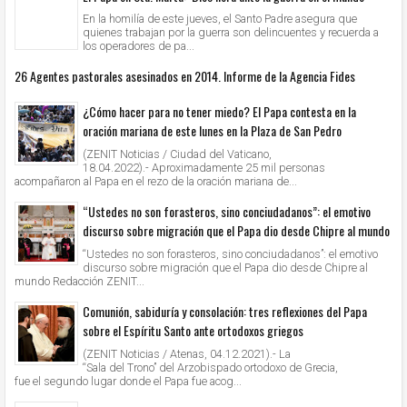
En la homilía de este jueves, el Santo Padre asegura que
quienes trabajan por la guerra son delincuentes y recuerda a
los operadores de pa...
26 Agentes pastorales asesinados en 2014. Informe de la Agencia Fides
¿Cómo hacer para no tener miedo? El Papa contesta en la
oración mariana de este lunes en la Plaza de San Pedro
(ZENIT Noticias / Ciudad del Vaticano,
18.04.2022).- Aproximadamente 25 mil personas
acompañaron al Papa en el rezo de la oración mariana de...
“Ustedes no son forasteros, sino conciudadanos”: el emotivo
discurso sobre migración que el Papa dio desde Chipre al mundo
“Ustedes no son forasteros, sino conciudadanos”: el emotivo
discurso sobre migración que el Papa dio desde Chipre al
mundo Redacción ZENIT...
Comunión, sabiduría y consolación: tres reflexiones del Papa
sobre el Espíritu Santo ante ortodoxos griegos
(ZENIT Noticias / Atenas, 04.12.2021).- La
“Sala del Trono” del Arzobispado ortodoxo de Grecia,
fue el segundo lugar donde el Papa fue acog...