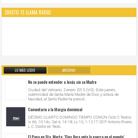
CRISTO TE LLAMA RADIO
LO MÁS LEIDO
ARCHIVO
No se puede entender a Jesús sin su Madre
Ciudad del Vaticano, 2 enero 2015 (VIS).-Este jueves,
solemnidad de Santa María Madre de Dios y octava de
Navidad, el Santo Padre ha presid...
Comentario a la liturgia dominical
DÉCIMO CUARTO DOMINGO TIEMPO COMÚN Ciclo C Textos:
Is 66, 10-14c; Gal 6, 14-18; Lc 10, 1-12.17-20 P. Antonio Rivero,
L.C. Doctor en Teolo...
El Papa en Sta. Marta: ‘Dios llora ante la guerra en el mundo’