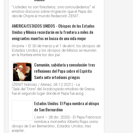
“Ustedes no son forasteros, sino conciudadanos”: el
emotivo discurso sobre migración que el Papa dio
desde Chipre al mundo Redacción ZENIT...
AMERICA/ESTADOS UNIDOS - Obispos de los Estados
Unidos y México recordarán en la frontera a miles de
emigrantes muertos en busca de una vida mejor
Arizona – El 30 de marzo y el 1 de abril, los obispos de
Estados Unidos y los obispos de México se reunirán
en la frontera entre los dos paí...
Comunión, sabiduría y consolación: tres
reflexiones del Papa sobre el Espíritu
Santo ante ortodoxos griegos
(ZENIT Noticias / Atenas, 04.12.2021).- La
“Sala del Trono” del Arzobispado ortodoxo de Grecia,
fue el segundo lugar donde el Papa fue acog...
Estados Unidos: El Papa nombra al obispo
de San Bernardino
( zenit – 28 dic. 2020).- El Papa Francisco
nombra a monseñor Alberto Rojas como
obispo de S an Bernardino , Estados Unidos, tras
aceptar...