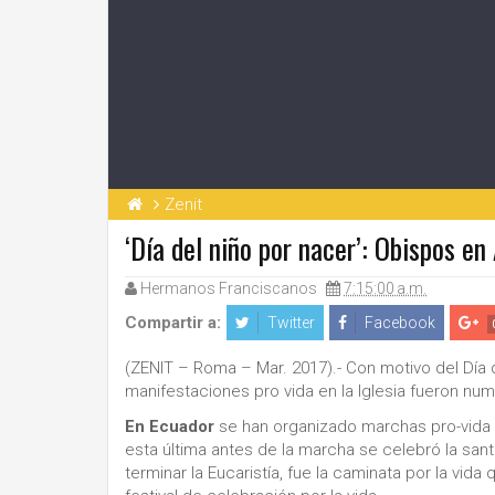
Zenit
‘Día del niño por nacer’: Obispos en
Hermanos Franciscanos
7:15:00 a.m.
Compartir a:
Twitter
Facebook
(ZENIT – Roma – Mar. 2017).- Con motivo del Día 
manifestaciones pro vida en la Iglesia fueron nu
En Ecuador
se han organizado marchas pro-vida
esta última antes de la marcha se celebró la sant
terminar la Eucaristía, fue la caminata por la vid