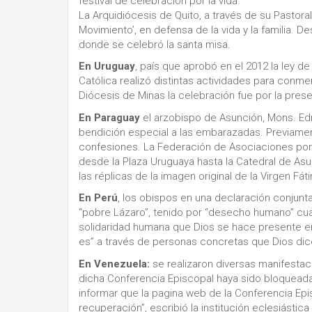
festival de celebración por la vida.
La Arquidiócesis de Quito, a través de su Pastoral
Movimiento’, en defensa de la vida y la familia. D
donde se celebró la santa misa.
En Uruguay
, país que aprobó en el 2012 la ley de
Católica realizó distintas actividades para conmem
Diócesis de Minas la celebración fue por la prese
En Paraguay
el arzobispo de Asunción, Mons. Edm
bendición especial a las embarazadas. Previamente
confesiones. La Federación de Asociaciones por la
desde la Plaza Uruguaya hasta la Catedral de As
las réplicas de la imagen original de la Virgen F
En Perú
, los obispos en una declaración conjun
“pobre Lázaro”, tenido por “desecho humano” cua
solidaridad humana que Dios se hace presente en 
es” a través de personas concretas que Dios dice
En Venezuela:
se realizaron diversas manifestac
dicha Conferencia Episcopal haya sido bloqueada
informar que la pagina web de la Conferencia Ep
recuperación”, escribió la institución eclesiástica