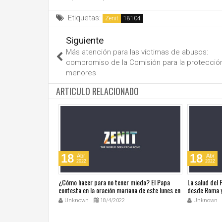
Etiquetas:
Zenit
Siguiente
Más atención para las víctimas de abusos:
compromiso de la Comisión para la protección
menores
ARTICULO RELACIONADO
18
18
Abr
Abr
2022
2022
ública de Grecia
¿Cómo hacer para no tener miedo? El Papa
La salud del
omáticas
contesta en la oración mariana de este lunes en
desde Roma y
la Plaza de San Pedro
noticias en a
Unknown
18/4/2022
Unknown