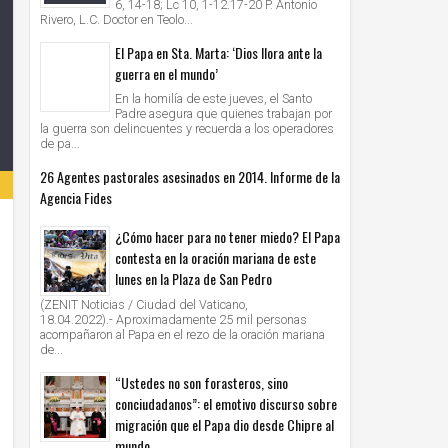
6, 14-18; Lc 10, 1-12.17-20 P. Antonio
Rivero, L.C. Doctor en Teolo...
El Papa en Sta. Marta: ‘Dios llora ante la
guerra en el mundo’
En la homilía de este jueves, el Santo
Padre asegura que quienes trabajan por
la guerra son delincuentes y recuerda a los operadores
de pa...
26 Agentes pastorales asesinados en 2014. Informe de la
Agencia Fides
¿Cómo hacer para no tener miedo? El Papa
contesta en la oración mariana de este
lunes en la Plaza de San Pedro
(ZENIT Noticias / Ciudad del Vaticano,
18.04.2022).- Aproximadamente 25 mil personas
acompañaron al Papa en el rezo de la oración mariana
de...
“Ustedes no son forasteros, sino
conciudadanos”: el emotivo discurso sobre
migración que el Papa dio desde Chipre al
mundo