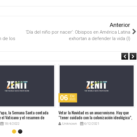
Anterior
‘Día del niño por nacer’: Obispos en América Latina
 de los
exhortan a defender la vida (I)
06
Dic
2021
 Papa, la Semana Santa contada
Vetar la Navidad es un anacronismo. Hay que
 el Vaticano y el resumen de
“tener cuidado con la colonización ideológica”,
udio
dice el Papa sobre el Manual europeo que
18/4/2022
Unknown
6/12/2021
prohibía la Navidad