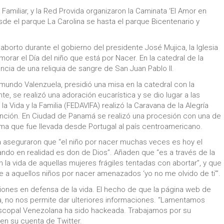
 Familiar, y la Red Provida organizaron la Caminata ‘El Amor en
esde el parque La Carolina se hasta el parque Bicentenario y
 aborto durante el gobierno del presidente José Mujica, la Iglesia
orar el Día del niño que está por Nacer. En la catedral de la
ncia de una reliquia de sangre de San Juan Pablo II.
undo Valenzuela, presidió una misa en la catedral con la
, se realizó una adoración eucarística y se dio lugar a las
 Vida y la Familia (FEDAVIFA) realizó la Caravana de la Alegría
unción. En Ciudad de Panamá se realizó una procesión con una de
átima que fue llevada desde Portugal al país centroamericano.
ta aseguraron que “el niño por nacer muchas veces es hoy el
ndo en realidad es don de Dios”. Añaden que “es a través de la
la vida de aquellas mujeres frágiles tentadas con abortar”, y que
 a aquellos niños por nacer amenazados ‘yo no me olvido de ti’”.
iones en defensa de la vida. El hecho de que la página web de
, no nos permite dar ulteriores informaciones. “Lamentamos
iscopal Venezolana ha sido hackeada. Trabajamos por su
 en su cuenta de Twitter.