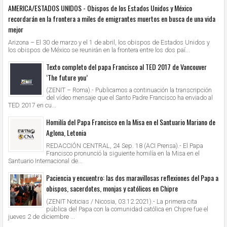
AMERICA/ESTADOS UNIDOS - Obispos de los Estados Unidos y México
recordarán en la frontera a miles de emigrantes muertos en busca de una vida
mejor
Arizona – El 30 de marzo y el 1 de abril, los obispos de Estados Unidos y
los obispos de México se reunirán en la frontera entre los dos paí...
Texto completo del papa Francisco al TED 2017 de Vancouver
‘The future you’
(ZENIT – Roma).- Publicamos a continuación la transcripción
del vídeo mensaje que el Santo Padre Francisco ha enviado al
TED 2017 en cu...
Homilía del Papa Francisco en la Misa en el Santuario Mariano de
Aglona, Letonia
REDACCIÓN CENTRAL, 24 Sep. 18 (ACI Prensa).- El Papa
Francisco pronunció la siguiente homilía en la Misa en el
Santuario Internacional de...
Paciencia y encuentro: las dos maravillosas reflexiones del Papa a
obispos, sacerdotes, monjas y católicos en Chipre
(ZENIT Noticias / Nicosia, 03.12.2021).- La primera cita
pública del Papa con la comunidad católica en Chipre fue el
jueves 2 de diciembre ...