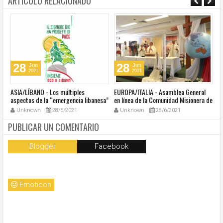
ARTICULO RELACIONADO
28
28
Jun
Jun
2021
2021
ASIA/LÍBANO - Los múltiples
EUROPA/ITALIA - Asamblea General
A
aspectos de la “emergencia libanesa”
en línea de la Comunidad Misionera de
in
al centro de la cumbre eclesial
Villaregia
Unknown
28/6/2021
Unknown
28/6/2021
convocada por el Papa Francisco
PUBLICAR UN COMENTARIO
Blogger
Facebook
Emoticon