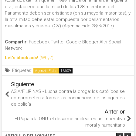
Acuerdos de Taif que en 1989 marcaron el final de la guerra
civil, establece que la mitad de los 128 miembros del
Parlamento deben ser cristianos (en su mayoría maronitas), y
la otra mitad debe estar compuesta por parlamentarios
musulmanes y drusos. (GV) (Agencia Fide 28/3/2017).
Compartir:
Facebook
Twitter
Google
Blogger
Altri Social
Network
Let's block ads!
(Why?)
Etiquetas:
Agenzia Fides
Siguiente
ASIA/FILIPINAS - Lucha contra la droga: los católicos se
comprometen a formar las conciencias de los agentes
de policía
Anterior
El Papa a la ONU: el desarme nuclear es un imperativo
moral y humanitario