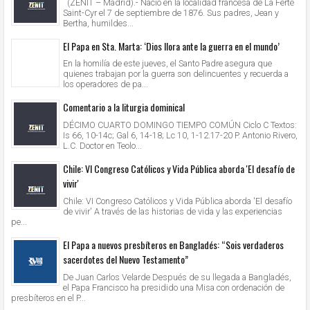
(ZENIT – Madrid).- Nació en la localidad francesa de La Ferté
Saint-Cyr el 7 de septiembre de 1876. Sus padres, Jean y
Bertha, humildes...
El Papa en Sta. Marta: ‘Dios llora ante la guerra en el mundo’
En la homilía de este jueves, el Santo Padre asegura que
quienes trabajan por la guerra son delincuentes y recuerda a
los operadores de pa...
Comentario a la liturgia dominical
DÉCIMO CUARTO DOMINGO TIEMPO COMÚN Ciclo C Textos:
Is 66, 10-14c; Gal 6, 14-18; Lc 10, 1-12.17-20 P. Antonio Rivero,
L.C. Doctor en Teolo...
Chile: VI Congreso Católicos y Vida Pública aborda 'El desafío de
vivir'
Chile: VI Congreso Católicos y Vida Pública aborda 'El desafío
de vivir' A través de las historias de vida y las experiencias
pe...
El Papa a nuevos presbíteros en Bangladés: “Sois verdaderos
sacerdotes del Nuevo Testamento”
De Juan Carlos Velarde Después de su llegada a Bangladés,
el Papa Francisco ha presidido una Misa con ordenación de
presbíteros en el P...