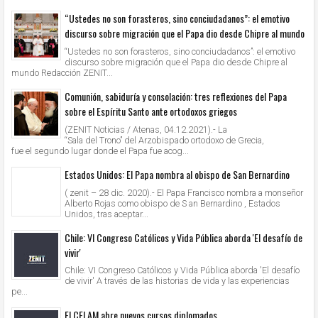
“Ustedes no son forasteros, sino conciudadanos”: el emotivo
discurso sobre migración que el Papa dio desde Chipre al mundo
“Ustedes no son forasteros, sino conciudadanos”: el emotivo
discurso sobre migración que el Papa dio desde Chipre al
mundo Redacción ZENIT...
Comunión, sabiduría y consolación: tres reflexiones del Papa
sobre el Espíritu Santo ante ortodoxos griegos
(ZENIT Noticias / Atenas, 04.12.2021).- La
“Sala del Trono” del Arzobispado ortodoxo de Grecia,
fue el segundo lugar donde el Papa fue acog...
Estados Unidos: El Papa nombra al obispo de San Bernardino
( zenit – 28 dic. 2020).- El Papa Francisco nombra a monseñor
Alberto Rojas como obispo de S an Bernardino , Estados
Unidos, tras aceptar...
Chile: VI Congreso Católicos y Vida Pública aborda 'El desafío de
vivir'
Chile: VI Congreso Católicos y Vida Pública aborda 'El desafío
de vivir' A través de las historias de vida y las experiencias
pe...
El CELAM abre nuevos cursos diplomados