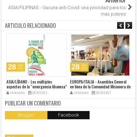
Anterior
ASIA/FILIPINAS - Vacuna anti Covid: una prioridad para los
más pobres
ARTICULO RELACIONADO
28
28
Jun
Jun
2021
2021
ASIA/LÍBANO - Los múltiples
EUROPA/ITALIA - Asamblea General
A
aspectos de la “emergencia libanesa”
en línea de la Comunidad Misionera de
in
al centro de la cumbre eclesial
Villaregia
Unknown
28/6/2021
Unknown
28/6/2021
convocada por el Papa Francisco
PUBLICAR UN COMENTARIO
Blogger
Facebook