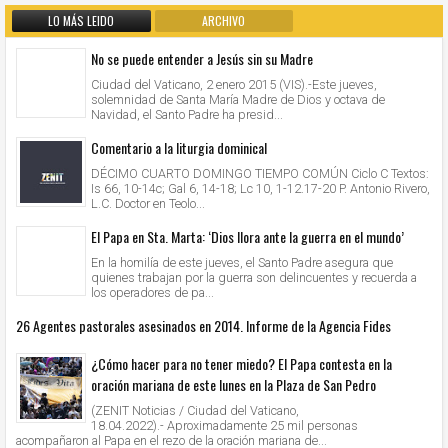
LO MÁS LEIDO
ARCHIVO
No se puede entender a Jesús sin su Madre
Ciudad del Vaticano, 2 enero 2015 (VIS).-Este jueves,
solemnidad de Santa María Madre de Dios y octava de
Navidad, el Santo Padre ha presid...
Comentario a la liturgia dominical
DÉCIMO CUARTO DOMINGO TIEMPO COMÚN Ciclo C Textos:
Is 66, 10-14c; Gal 6, 14-18; Lc 10, 1-12.17-20 P. Antonio Rivero,
L.C. Doctor en Teolo...
El Papa en Sta. Marta: ‘Dios llora ante la guerra en el mundo’
En la homilía de este jueves, el Santo Padre asegura que
quienes trabajan por la guerra son delincuentes y recuerda a
los operadores de pa...
26 Agentes pastorales asesinados en 2014. Informe de la Agencia Fides
¿Cómo hacer para no tener miedo? El Papa contesta en la
oración mariana de este lunes en la Plaza de San Pedro
(ZENIT Noticias / Ciudad del Vaticano,
18.04.2022).- Aproximadamente 25 mil personas
acompañaron al Papa en el rezo de la oración mariana de...