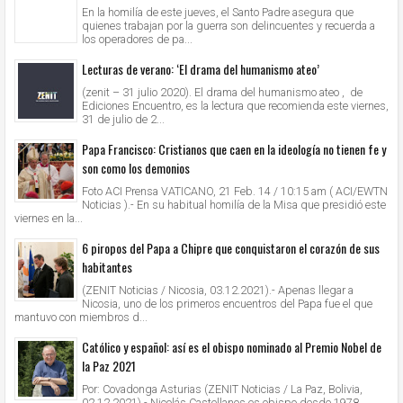
En la homilía de este jueves, el Santo Padre asegura que
quienes trabajan por la guerra son delincuentes y recuerda a
los operadores de pa...
Lecturas de verano: ‘El drama del humanismo ateo’
(zenit – 31 julio 2020). El drama del humanismo ateo , de
Ediciones Encuentro, es la lectura que recomienda este viernes,
31 de julio de 2...
Papa Francisco: Cristianos que caen en la ideología no tienen fe y
son como los demonios
Foto ACI Prensa VATICANO, 21 Feb. 14 / 10:15 am ( ACI/EWTN
Noticias ).- En su habitual homilía de la Misa que presidió este
viernes en la...
6 piropos del Papa a Chipre que conquistaron el corazón de sus
habitantes
(ZENIT Noticias / Nicosia, 03.12.2021).- Apenas llegar a
Nicosia, uno de los primeros encuentros del Papa fue el que
mantuvo con miembros d...
Católico y español: así es el obispo nominado al Premio Nobel de
la Paz 2021
Por: Covadonga Asturias (ZENIT Noticias / La Paz, Bolivia,
02.12.2021).- Nicolás Castellanos es obispo desde 1978.