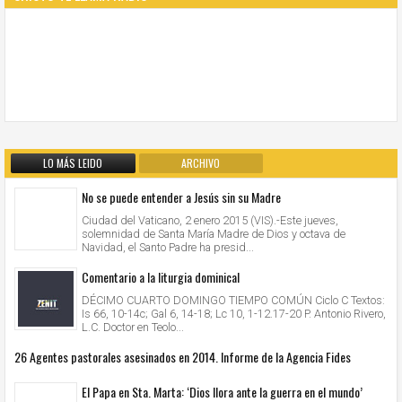
LO MÁS LEIDO
ARCHIVO
No se puede entender a Jesús sin su Madre
Ciudad del Vaticano, 2 enero 2015 (VIS).-Este jueves,
solemnidad de Santa María Madre de Dios y octava de
Navidad, el Santo Padre ha presid...
Comentario a la liturgia dominical
DÉCIMO CUARTO DOMINGO TIEMPO COMÚN Ciclo C Textos:
Is 66, 10-14c; Gal 6, 14-18; Lc 10, 1-12.17-20 P. Antonio Rivero,
L.C. Doctor en Teolo...
26 Agentes pastorales asesinados en 2014. Informe de la Agencia Fides
El Papa en Sta. Marta: ‘Dios llora ante la guerra en el mundo’