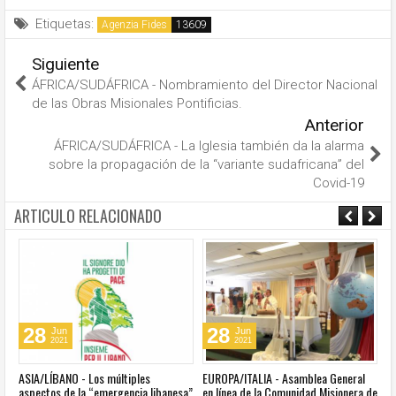
Etiquetas:
Agenzia Fides
Siguiente
ÁFRICA/SUDÁFRICA - Nombramiento del Director Nacional
de las Obras Misionales Pontificias.
Anterior
ÁFRICA/SUDÁFRICA - La Iglesia también da la alarma
sobre la propagación de la “variante sudafricana” del
Covid-19
ARTICULO RELACIONADO
28
28
Jun
Jun
2021
2021
ASIA/LÍBANO - Los múltiples
EUROPA/ITALIA - Asamblea General
A
aspectos de la “emergencia libanesa”
en línea de la Comunidad Misionera de
in