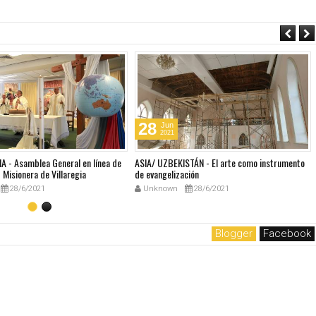
28
Jun
2021
A - Asamblea General en línea de
ASIA/ UZBEKISTÁN - El arte como instrumento
Misionera de Villaregia
de evangelización
28/6/2021
Unknown
28/6/2021
Blogger
Facebook