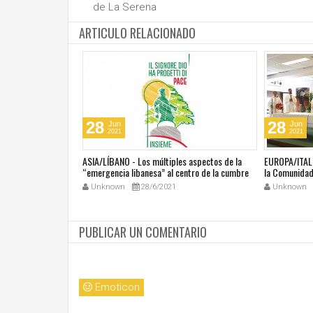
de La Serena
ARTICULO RELACIONADO
28
28
Jun
Jun
2021
2021
última masacre en
ASIA/LÍBANO - Los múltiples aspectos de la
EUROPA/ITALI
tar vivir con miedo"
“emergencia libanesa” al centro de la cumbre
la Comunidad 
eclesial convocada por el Papa Francisco
Unknown
28/6/2021
Unknown
PUBLICAR UN COMENTARIO
Emoticon