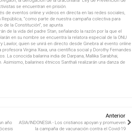
oregaon, la derogación de la draconiana “Ley de Prevención de
activistas se encuentran en prisión.
vés de eventos online y videos en directa en las redes sociales,
la República, “como parte de nuestra campaña colectiva para
 de la Constitución”, se apunta.
án de la vida del padre Stan, señalando la razón por la que el
blarán en su nombre se encuentra la relatora especial de la ONU
Lawlor, quien se unirá en directo desde Ginebra al evento online
a profesora Virgina Xaxa, una científica social y Dorothy Fernandes
ros. La conocida bailarina india de Darpana, Mallika Sarabhai,
n. Asimismo, bailarines étnicos Santhali realizarán una danza de
Anterior
un año
ASIA/INDONESIA - Los cristianos apoyan y promueven
iócesis
la campaña de vacunación contra el Covid-19