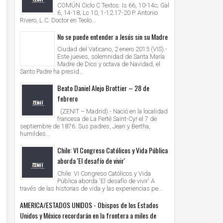
COMÚN Ciclo C Textos: Is 66, 10-14c; Gal
6, 14-18; Lc 10, 1-12.17-20 P. Antonio
Rivero, L.C. Doctor en Teolo...
No se puede entender a Jesús sin su Madre
Ciudad del Vaticano, 2 enero 2015 (VIS).-
Este jueves, solemnidad de Santa María
Madre de Dios y octava de Navidad, el
Santo Padre ha presid...
Beato Daniel Alejo Brottier – 28 de
febrero
(ZENIT – Madrid).- Nació en la localidad
francesa de La Ferté Saint-Cyr el 7 de
septiembre de 1876. Sus padres, Jean y Bertha,
humildes...
Chile: VI Congreso Católicos y Vida Pública
aborda 'El desafío de vivir'
Chile: VI Congreso Católicos y Vida
Pública aborda 'El desafío de vivir' A
través de las historias de vida y las experiencias pe...
AMERICA/ESTADOS UNIDOS - Obispos de los Estados
Unidos y México recordarán en la frontera a miles de