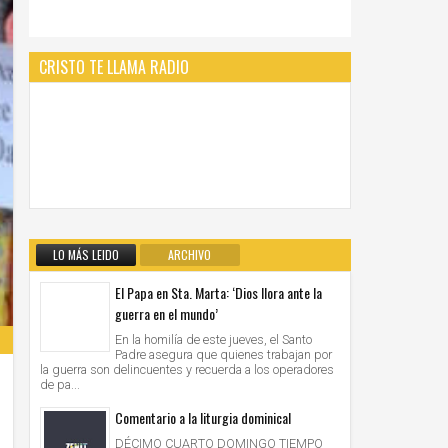
CRISTO TE LLAMA RADIO
LO MÁS LEIDO
ARCHIVO
El Papa en Sta. Marta: ‘Dios llora ante la
guerra en el mundo’
En la homilía de este jueves, el Santo
Padre asegura que quienes trabajan por
la guerra son delincuentes y recuerda a los operadores
de pa...
Comentario a la liturgia dominical
DÉCIMO CUARTO DOMINGO TIEMPO