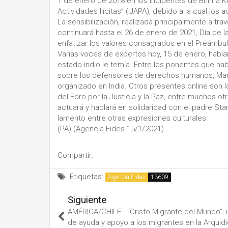
1 de enero de 2018 en los incidentes de Bhima K
Actividades Ilícitas” (UAPA), debido a la cual los 
La sensibilización, realizada principalmente a tra
continuará hasta el 26 de enero de 2021, Día de 
enfatizar los valores consagrados en el Preámbulo
Varias voces de expertos hoy, 15 de enero, hablar
estado indio le temía. Entre los ponentes que ha
sobre los defensores de derechos humanos, Mary 
organizado en India. Otros presentes online son l
del Foro por la Justicia y la Paz, entre muchos ot
actuará y hablará en solidaridad con el padre Sta
lamento entre otras expresiones culturales.
(PA) (Agencia Fides 15/1/2021)
Compartir:
Etiquetas:
Agenzia Fides
Siguiente
AMÉRICA/CHILE - “Cristo Migrante del Mundo”: 
de ayuda y apoyo a los migrantes en la Arquid