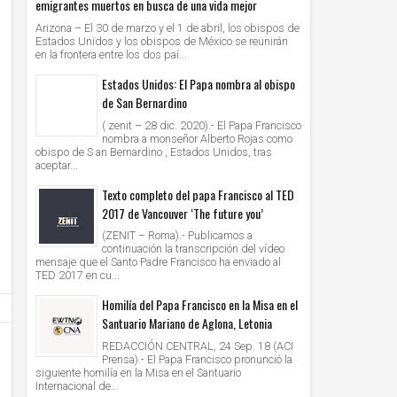
emigrantes muertos en busca de una vida mejor
Arizona – El 30 de marzo y el 1 de abril, los obispos de
Estados Unidos y los obispos de México se reunirán
en la frontera entre los dos paí...
Estados Unidos: El Papa nombra al obispo
de San Bernardino
( zenit – 28 dic. 2020).- El Papa Francisco
nombra a monseñor Alberto Rojas como
obispo de S an Bernardino , Estados Unidos, tras
aceptar...
Texto completo del papa Francisco al TED
2017 de Vancouver ‘The future you’
(ZENIT – Roma).- Publicamos a
continuación la transcripción del vídeo
mensaje que el Santo Padre Francisco ha enviado al
TED 2017 en cu...
Homilía del Papa Francisco en la Misa en el
Santuario Mariano de Aglona, Letonia
REDACCIÓN CENTRAL, 24 Sep. 18 (ACI
Prensa).- El Papa Francisco pronunció la
siguiente homilía en la Misa en el Santuario
Internacional de...