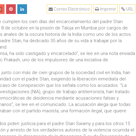
Correo Electrónico
Imprimir
URL
0
se cumplen los cien días del encarcelamiento del padre Stan
 8 de octubre en la prisión de Taloja en Mumbai por cargos de
os anales de la oscura historia de la India como uno de los actos
padre Stan, ha dedicado 35 años de su vida a trabajar por la
and.
ensa, ha sido castigado y encarcelado”, se lee en una nota enviada
ic Prakash, uno de los impulsores de una iniciativa de
, junto con más de cien grupos de la sociedad civil en India, han
ridad con el padre Stan, exigiendo la liberación inmediata del
el caso de conspiración que los señala como los acusados. “La
vestigaciones (NIA), grupo de trabajo antiterrorista, han tratado
 democráticas de disidencia mediante acusaciones falsas y
anos”, se lee en el comunicado. La acusación alega que todas
raban con el partido maoísta, una formación ilegal, que quiere
os piden: justicia para el padre Stan Swamy y para los otros 15
ón y arresto de los verdaderos autores de la violencia ocurrida el