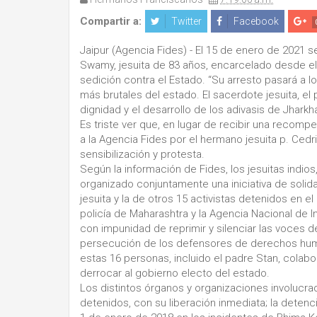
Compartir a:
Twitter
Facebook
Jaipur (Agencia Fides) - El 15 de enero de 2021 
Swamy, jesuita de 83 años, encarcelado desde el
sedición contra el Estado. “Su arresto pasará a l
más brutales del estado. El sacerdote jesuita, el 
dignidad y el desarrollo de los adivasis de Jharkh
Es triste ver que, en lugar de recibir una recomp
a la Agencia Fides por el hermano jesuita p. Cedr
sensibilización y protesta.
Según la información de Fides, los jesuitas indios
organizado conjuntamente una iniciativa de solida
jesuita y la de otros 15 activistas detenidos en 
policía de Maharashtra y la Agencia Nacional de In
con impunidad de reprimir y silenciar las voces
persecución de los defensores de derechos hum
estas 16 personas, incluido el padre Stan, colabo
derrocar al gobierno electo del estado.
Los distintos órganos y organizaciones involucrad
detenidos, con su liberación inmediata; la detenci