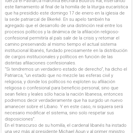
fuerza el Patriarca maronita Bechara Boutros Rai, insertando
este llamamiento al final de la homilía de la liturgia eucarística
que ha presidido este domingo 17 de enero en la iglesia de
la sede patriarcal de Bkerké. En su apelo también ha
agregado que el desarrollo de una distinción real entre los
procesos políticos y la dinámica de la afiliación religioso-
confesional permitiría al país salir de la crisis y retomar el
camino preservando al mismo tiempo el actual sistema
institucional libanés, fundado precisamente en la distribución
de cargos institucionales y políticos en función de las
distintas afiliaciones confesionales.
“Si tendremos un verdadero estado de derecho”, ha dicho el
Patriarca, “un estado que no mezcle las esferas civil y
religiosa, y donde los políticos no exploten su afiliación
religiosa o confesional para beneficio personal, sino que
sean fieles y leales sólo hacia la nación libanesa, entonces
podremos decir verdaderamente que ha surgido un nuevo
amanecer sobre el Líbano. Y en este caso, ni siquiera será
necesario modificar el sistema, sino solo respetar sus
disposiciones”.
En el transcurso de su homilía, el cardenal libanés ha instado
una vez más al presidente Michael Aoun y al primer ministro