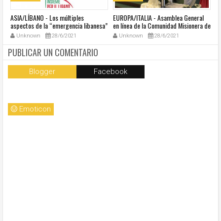
ASIA/LÍBANO - Los múltiples
EUROPA/ITALIA - Asamblea General
A
aspectos de la “emergencia libanesa”
en línea de la Comunidad Misionera de
in
al centro de la cumbre eclesial
Villaregia
Unknown
28/6/2021
Unknown
28/6/2021
convocada por el Papa Francisco
PUBLICAR UN COMENTARIO
Blogger
Facebook
Emoticon