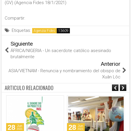
(GV) (Agencia Fides 18/1/2021)
Compartir:
Etiquetas:
Agenzia Fides
Siguiente
ÁFRICA/NIGERIA - Un sacerdote católico asesinado
brutalmente
Anterior
ASIA/VIETNAM - Renuncia y nombramiento del obispo de
Xuân Lôc
ARTICULO RELACIONADO
28
28
Jun
Jun
2021
2021