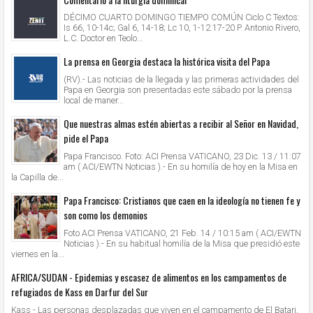
DÉCIMO CUARTO DOMINGO TIEMPO COMÚN Ciclo C Textos:
Is 66, 10-14c; Gal 6, 14-18; Lc 10, 1-12.17-20 P. Antonio Rivero,
L.C. Doctor en Teolo...
La prensa en Georgia destaca la histórica visita del Papa
(RV).- Las noticias de la llegada y las primeras actividades del
Papa en Georgia son presentadas este sábado por la prensa
local de maner...
Que nuestras almas estén abiertas a recibir al Señor en Navidad,
pide el Papa
Papa Francisco. Foto: ACI Prensa VATICANO, 23 Dic. 13 / 11:07
am ( ACI/EWTN Noticias ).- En su homilía de hoy en la Misa en
la Capilla de...
Papa Francisco: Cristianos que caen en la ideología no tienen fe y
son como los demonios
Foto ACI Prensa VATICANO, 21 Feb. 14 / 10:15 am ( ACI/EWTN
Noticias ).- En su habitual homilía de la Misa que presidió este
viernes en la...
AFRICA/SUDAN - Epidemias y escasez de alimentos en los campamentos de
refugiados de Kass en Darfur del Sur
Kass - Las personas desplazadas que viven en el campamento de El Batari,