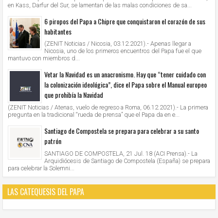
en Kass, Darfur del Sur, se lamentan de las malas condiciones de sa...
6 piropos del Papa a Chipre que conquistaron el corazón de sus
habitantes
(ZENIT Noticias / Nicosia, 03.12.2021).- Apenas llegar a
Nicosia, uno de los primeros encuentros del Papa fue el que
mantuvo con miembros d...
Vetar la Navidad es un anacronismo. Hay que “tener cuidado con
la colonización ideológica”, dice el Papa sobre el Manual europeo
que prohibía la Navidad
(ZENIT Noticias / Atenas, vuelo de regreso a Roma, 06.12.2021).- La primera
pregunta en la tradicional “rueda de prensa” que el Papa da en e...
Santiago de Compostela se prepara para celebrar a su santo
patrón
SANTIAGO DE COMPOSTELA, 21 Jul. 18 (ACI Prensa).- La
Arquidiócesis de Santiago de Compostela (España) se prepara
para celebrar la Solemni...
LAS CATEQUESIS DEL PAPA