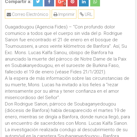
Compartir a:
0
Correo Electrónico
Imprimir
URL
Ouagadougou (Agencia Fides) – “Con profundo dolor
comunico a todos que el cuerpo sin vida del p. Rodrigue
Sanon fue encontrado el 21 de enero en el bosque de
Toumousseni, a unos veinte kilómetros de Banfora”. Así, Su
Exc. Mons. Lucas Kalfa Sanou, obispo de Banfora ha
anunciado la muerte del párroco de Notre Dame de la Paix
en Soubakanyedougou, en el suroeste de Burkina Faso,
fallecido el 19 de enero (véase Fides 21/1/2021).
A la espera de más información sobre las circunstancias de
su muerte, Mons. Lucas ha invitado a los fieles a “rezar
intensamente por su alma y tener confianza en el amor
misericordioso del Señor”.
Don Rodrigue Sanon, párroco de Soubaganyedougou
(diócesis de Banfora) había desaparecido el martes 19 de
enero, mientras se dirigía a Banfora, donde nunca llegó, para
un encuentro de sacerdotes con Mons. Lucas Kalfa Sanon.
La investigación realizada condujo al descubrimiento de su
automóvil en la carretera Soubaganyedougou - Banfora,