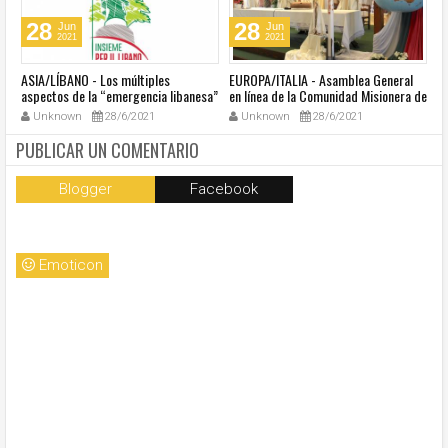
28
28
Jun
Jun
2021
2021
ASIA/LÍBANO - Los múltiples
EUROPA/ITALIA - Asamblea General
A
aspectos de la “emergencia libanesa”
en línea de la Comunidad Misionera de
in
al centro de la cumbre eclesial
Villaregia
Unknown
28/6/2021
Unknown
28/6/2021
convocada por el Papa Francisco
PUBLICAR UN COMENTARIO
Blogger
Facebook
Emoticon