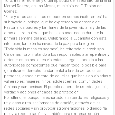
Toro, tras el reciente y cruel episodio del asesinato de la niña
Marbel Rosero, en Las Mesas, municipio de El Tablón de
Gómez.
“Este y otros asesinatos no pueden sernos indiferentes” ha
subrayado el obispo, que ha expresado su cercanía de
Pastor a los padres y familiares de la joven víctima y de las
otras cuatro mujeres que han sido asesinadas durante la
primera semana del año. Celebrando la Eucaristía con esta
intención, también ha invocado la paz para la región.
“Toda vida humana es sagrada”, ha reiterado el arzobispo
Cárdenas Toro, invitando a los responsables a arrepentirse y
detener estas acciones violentas. Luego ha pedido a las
autoridades competentes que “hagan todo lo posible para
garantizar el derecho fundamental a la vida de todas las
personas, especialmente de aquellas que han sido violadas y
vulnerables: mujeres, niños, adolescentes, comunidades
étnicas y campesinas. El pueblo espera de ustedes justicia,
verdad y acciones eficaces de protección”.
Por último, el obispo ha exhortado a sacerdotes, religiosas y
religiosos a realizar jornadas de oración, a través de las
redes sociales y sin provocar aglomeraciones, pidiendo “la
paz y la reconciliación, y también para expresar, según