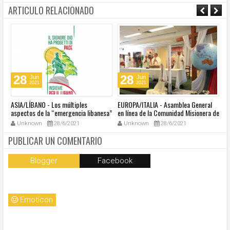
ARTICULO RELACIONADO
28
28
Jun
Jun
2021
2021
ASIA/LÍBANO - Los múltiples
EUROPA/ITALIA - Asamblea General
A
aspectos de la “emergencia libanesa”
en línea de la Comunidad Misionera de
in
al centro de la cumbre eclesial
Villaregia
Unknown
28/6/2021
Unknown
28/6/2021
convocada por el Papa Francisco
PUBLICAR UN COMENTARIO
Blogger
Facebook
Emoticon