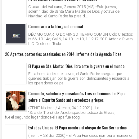
Ciudad del Vaticano, 2 enero 2015 (VIS).-Este jueves,
solemnidad de Santa María Madre de Dios y octava de
Navidad, el Santo Padre ha presid...
Comentario a la liturgia dominical
DÉCIMO CUARTO DOMINGO TIEMPO COMÚN Ciclo C Textos:
Is 66, 10-14c; Gal 6, 14-18; Lc 10, 1-12.17-20 P. Antonio Rivero,
L.C. Doctor en Teolo...
26 Agentes pastorales asesinados en 2014. Informe de la Agencia Fides
El Papa en Sta. Marta: ‘Dios llora ante la guerra en el mundo’
En la homilía de este jueves, el Santo Padre asegura que
quienes trabajan por la guerra son delincuentes y recuerda a
los operadores de pa...
Comunión, sabiduría y consolación: tres reflexiones del Papa
sobre el Espíritu Santo ante ortodoxos griegos
(ZENIT Noticias / Atenas, 04.12.2021).- La
“Sala del Trono” del Arzobispado ortodoxo de Grecia,
fue el segundo lugar donde el Papa fue acog...
Estados Unidos: El Papa nombra al obispo de San Bernardino
( zenit – 28 dic. 2020).- El Papa Francisco nombra a monseñor