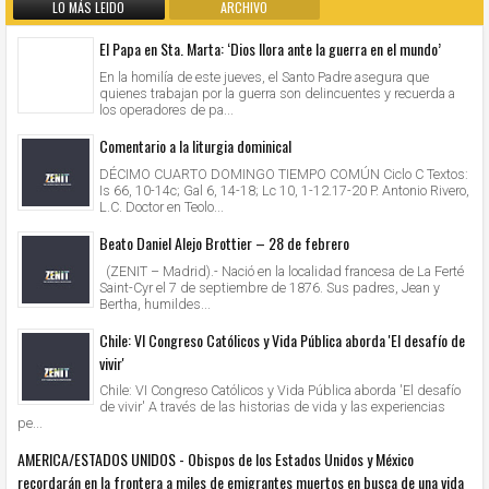
LO MÁS LEIDO
ARCHIVO
El Papa en Sta. Marta: ‘Dios llora ante la guerra en el mundo’
En la homilía de este jueves, el Santo Padre asegura que
quienes trabajan por la guerra son delincuentes y recuerda a
los operadores de pa...
Comentario a la liturgia dominical
DÉCIMO CUARTO DOMINGO TIEMPO COMÚN Ciclo C Textos:
Is 66, 10-14c; Gal 6, 14-18; Lc 10, 1-12.17-20 P. Antonio Rivero,
L.C. Doctor en Teolo...
Beato Daniel Alejo Brottier – 28 de febrero
(ZENIT – Madrid).- Nació en la localidad francesa de La Ferté
Saint-Cyr el 7 de septiembre de 1876. Sus padres, Jean y
Bertha, humildes...
Chile: VI Congreso Católicos y Vida Pública aborda 'El desafío de
vivir'
Chile: VI Congreso Católicos y Vida Pública aborda 'El desafío
de vivir' A través de las historias de vida y las experiencias
pe...
AMERICA/ESTADOS UNIDOS - Obispos de los Estados Unidos y México
recordarán en la frontera a miles de emigrantes muertos en busca de una vida