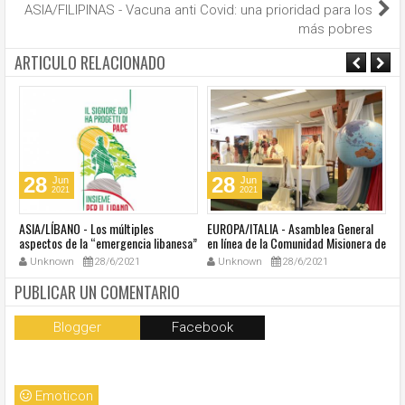
ASIA/FILIPINAS - Vacuna anti Covid: una prioridad para los
más pobres
ARTICULO RELACIONADO
28
28
Jun
Jun
2021
2021
ASIA/LÍBANO - Los múltiples
EUROPA/ITALIA - Asamblea General
A
aspectos de la “emergencia libanesa”
en línea de la Comunidad Misionera de
in
al centro de la cumbre eclesial
Villaregia
Unknown
28/6/2021
Unknown
28/6/2021
convocada por el Papa Francisco
PUBLICAR UN COMENTARIO
Blogger
Facebook
Emoticon