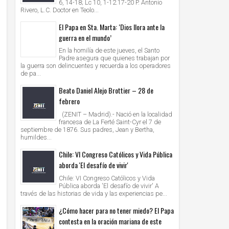
6, 14-18; Lc 10, 1-12.17-20 P. Antonio
Rivero, L.C. Doctor en Teolo...
El Papa en Sta. Marta: ‘Dios llora ante la
guerra en el mundo’
En la homilía de este jueves, el Santo
Padre asegura que quienes trabajan por
la guerra son delincuentes y recuerda a los operadores
de pa...
Beato Daniel Alejo Brottier – 28 de
febrero
(ZENIT – Madrid).- Nació en la localidad
francesa de La Ferté Saint-Cyr el 7 de
septiembre de 1876. Sus padres, Jean y Bertha,
humildes...
Chile: VI Congreso Católicos y Vida Pública
aborda 'El desafío de vivir'
Chile: VI Congreso Católicos y Vida
Pública aborda 'El desafío de vivir' A
través de las historias de vida y las experiencias pe...
¿Cómo hacer para no tener miedo? El Papa
contesta en la oración mariana de este