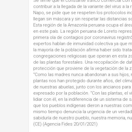
Se teme que el constante tráfico comercial con 
contribuir a la llegada de la variante del virus a l
Napo, se pide que se respeten los protocolos inc
llegan sin máscara y sin respetar las distancias s
Esta región de la Amazonía peruana ocupa el área 
en este país. La región peruana de Loreto represe
primera ola de contagios por coronavirus registr
expertos hablan de inmunidad colectiva ya que m
la mayoría de la población afirma haber sido trat
congregaciones religiosas que operan en esta zo
de las plantas forestales. Una recopilación de d
protección que proviene de la vegetación de la 
"Como las madres nunca abandonan a sus hijos, n
plantas nos han protegido durante años, del clima
de nuestras abuelas, junto con los ancianos para
expresado por la población. “Con las plantas, el
lidiar con él, en la indiferencia de un sistema de
que los pueblos indígenas dieron a nuestras com
mismo tiempo denuncia la urgencia de un verdader
sabiduría de nuestro pueblo, nuestra memoria, nues
(CE) (Agencia Fides 20/01/2021)