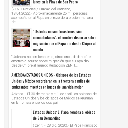
lunes en la Plaza de San Pedro
(ZENIT Noticias / Ciudad del Vaticano,
18.04.2022).- Aproximadamente 25 mil personas
acompañaron al Papa en el rezo de la oración mariana
de...
“Ustedes no son forasteros, sino
conciudadanos”: el emotivo discurso sobre
migración que el Papa dio desde Chipre al
mundo
“Ustedes no son forasteros, sino conciudadanos”: el
emotivo discurso sobre migración que el Papa dio
desde Chipre al mundo Redacción ZENIT...
AMERICA/ESTADOS UNIDOS - Obispos de los Estados
Unidos y México recordarán en la frontera a miles de
emigrantes muertos en busca de una vida mejor
Arizona – El 30 de marzo y el 1 de abril, los obispos de
Estados Unidos y los obispos de México se reunirán
en la frontera entre los dos paí...
Estados Unidos: El Papa nombra al obispo
de San Bernardino
( zenit – 28 dic. 2020).- El Papa Francisco