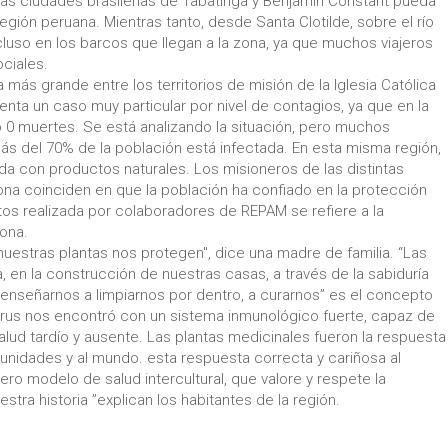
las ciudades brasileñas de Tabatinga y Benjamin Constant pueda
a región peruana. Mientras tanto, desde Santa Clotilde, sobre el río
luso en los barcos que llegan a la zona, ya que muchos viajeros
ociales.
más grande entre los territorios de misión de la Iglesia Católica
nta un caso muy particular por nivel de contagios, ya que en la
ó 0 muertes. Se está analizando la situación, pero muchos
ás del 70% de la población está infectada. En esta misma región,
ada con productos naturales. Los misioneros de las distintas
na coinciden en que la población ha confiado en la protección
atos realizada por colaboradores de REPAM se refiere a la
zona.
uestras plantas nos protegen", dice una madre de familia. “Las
, en la construcción de nuestras casas, a través de la sabiduría
 enseñarnos a limpiarnos por dentro, a curarnos” es el concepto
 virus nos encontró con un sistema inmunológico fuerte, capaz de
 salud tardío y ausente. Las plantas medicinales fueron la respuesta
unidades y al mundo. esta respuesta correcta y cariñosa al
o modelo de salud intercultural, que valore y respete la
tra historia ”explican los habitantes de la región.