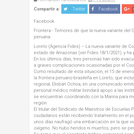
Compartir a:
Twitter
Facebook
Facebook
Frontera - Temores de que la nueva variante del 
peruana
Loreto (Agencia Fides) – La nueva variante de Co
estado de Amazonas (ver Fides 18/1/2021), y ha p
En los últimos días, tres personas han sido evacu
a graves complicaciones ocasionadas por el Covid
Como resultado de esta situación, el 15 de enero
la frontera peruano-brasileña en Loreto, que incl
regional, Elisbán Ochoa, en una comunicado emiti
personal médico militar brindará apoyo a las insti
se encuentran coordinando con la Marina para mo
región.
El titular del Sindicato de Maestros de Escuelas 
ciudadanos están recibiendo tratamiento en el pu
unos días naufragó una embarcación en la que via
oxígeno. No hubo heridos ni muertos, pero se per