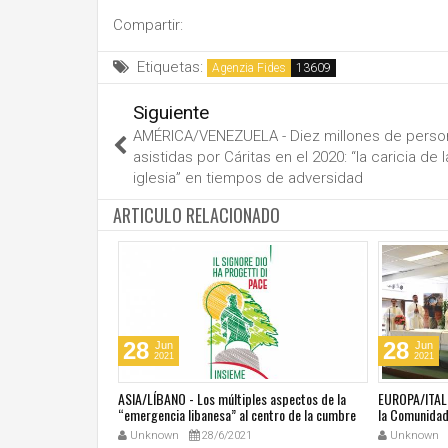
Compartir:
Etiquetas:
Agenzia Fides
Siguiente
AMÉRICA/VENEZUELA - Diez millones de perso
asistidas por Cáritas en el 2020: “la caricia de l
iglesia” en tiempos de adversidad
ARTICULO RELACIONADO
28
28
Jun
Jun
2021
2021
última masacre en
ASIA/LÍBANO - Los múltiples aspectos de la
EUROPA/ITALI
tar vivir con miedo"
“emergencia libanesa” al centro de la cumbre
la Comunidad 
eclesial convocada por el Papa Francisco
Unknown
28/6/2021
Unknown