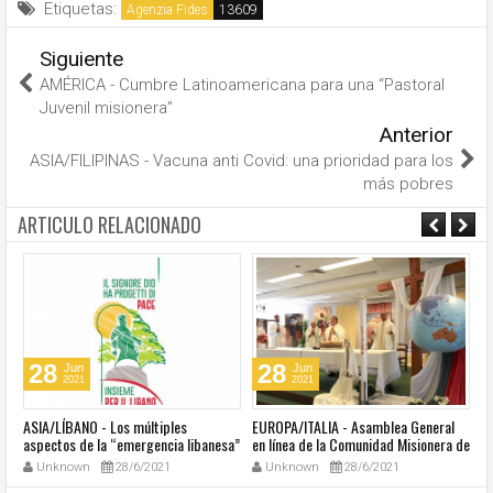
Etiquetas:
Agenzia Fides
Siguiente
AMÉRICA - Cumbre Latinoamericana para una “Pastoral
Juvenil misionera”
Anterior
ASIA/FILIPINAS - Vacuna anti Covid: una prioridad para los
más pobres
ARTICULO RELACIONADO
28
28
Jun
Jun
2021
2021
ASIA/LÍBANO - Los múltiples
EUROPA/ITALIA - Asamblea General
A
aspectos de la “emergencia libanesa”
en línea de la Comunidad Misionera de
in
al centro de la cumbre eclesial
Villaregia
Unknown
28/6/2021
Unknown
28/6/2021
convocada por el Papa Francisco