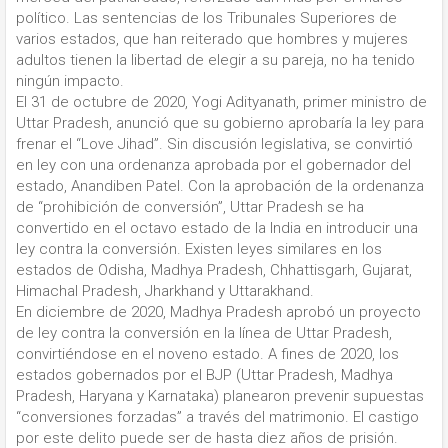
político. Las sentencias de los Tribunales Superiores de
varios estados, que han reiterado que hombres y mujeres
adultos tienen la libertad de elegir a su pareja, no ha tenido
ningún impacto.
El 31 de octubre de 2020, Yogi Adityanath, primer ministro de
Uttar Pradesh, anunció que su gobierno aprobaría la ley para
frenar el “Love Jihad”. Sin discusión legislativa, se convirtió
en ley con una ordenanza aprobada por el gobernador del
estado, Anandiben Patel. Con la aprobación de la ordenanza
de “prohibición de conversión”, Uttar Pradesh se ha
convertido en el octavo estado de la India en introducir una
ley contra la conversión. Existen leyes similares en los
estados de Odisha, Madhya Pradesh, Chhattisgarh, Gujarat,
Himachal Pradesh, Jharkhand y Uttarakhand.
En diciembre de 2020, Madhya Pradesh aprobó un proyecto
de ley contra la conversión en la línea de Uttar Pradesh,
convirtiéndose en el noveno estado. A fines de 2020, los
estados gobernados por el BJP (Uttar Pradesh, Madhya
Pradesh, Haryana y Karnataka) planearon prevenir supuestas
“conversiones forzadas” a través del matrimonio. El castigo
por este delito puede ser de hasta diez años de prisión.