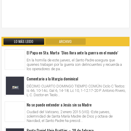
LO MÁS LEIDO
ARCHIVO
El Papa en Sta. Marta: ‘Dios llora ante la guerra en el mundo’
En la homilía de este jueves, el Santo Padre asegura que
quienes trabajan por la guerra son delincuentes y recuerda a
los operadores de pa...
Comentario a la liturgia dominical
DÉCIMO CUARTO DOMINGO TIEMPO COMÚN Ciclo C Textos:
Is 66, 10-14c; Gal 6, 14-18; Lc 10, 1-12.17-20 P. Antonio Rivero,
L.C. Doctor en Teolo...
No se puede entender a Jesús sin su Madre
Ciudad del Vaticano, 2 enero 2015 (VIS).-Este jueves,
solemnidad de Santa María Madre de Dios y octava de
Navidad, el Santo Padre ha presid...
Beato Daniel Alejo Brottier – 28 de febrero