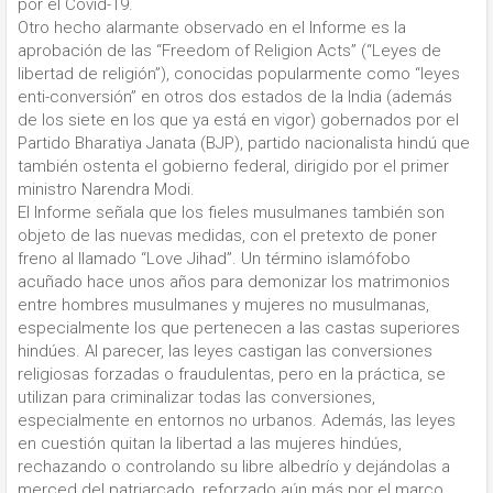
por el Covid-19.
Otro hecho alarmante observado en el Informe es la
aprobación de las “Freedom of Religion Acts” (“Leyes de
libertad de religión”), conocidas popularmente como “leyes
enti-conversión” en otros dos estados de la India (además
de los siete en los que ya está en vigor) gobernados por el
Partido Bharatiya Janata (BJP), partido nacionalista hindú que
también ostenta el gobierno federal, dirigido por el primer
ministro Narendra Modi.
El Informe señala que los fieles musulmanes también son
objeto de las nuevas medidas, con el pretexto de poner
freno al llamado “Love Jihad”. Un término islamófobo
acuñado hace unos años para demonizar los matrimonios
entre hombres musulmanes y mujeres no musulmanas,
especialmente los que pertenecen a las castas superiores
hindúes. Al parecer, las leyes castigan las conversiones
religiosas forzadas o fraudulentas, pero en la práctica, se
utilizan para criminalizar todas las conversiones,
especialmente en entornos no urbanos. Además, las leyes
en cuestión quitan la libertad a las mujeres hindúes,
rechazando o controlando su libre albedrío y dejándolas a
merced del patriarcado, reforzado aún más por el marco