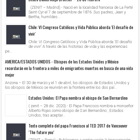
(ZENIT – Madrid).- Nació en la localidad francesa de La Ferté
Saint-Cyr el 7 de septiembre de 1876. Sus padres, Jean y
Bertha, humildes...
Chile: VI Congreso Católicos y Vida Pública aborda 'El desafío de
vivir'
Chile: VI Congreso Católicos y Vida Pública aborda 'El desafío
de vivir' A través de las historias de vida y las experiencias
pe...
AMERICA/ESTADOS UNIDOS - Obispos de los Estados Unidos y México
recordarán en la frontera a miles de emigrantes muertos en busca de una vida
mejor
Arizona – El 30 de marzo y el 1 de abril, los obispos de Estados Unidos y
los obispos de México se reunirán en la frontera entre los dos paí...
Estados Unidos: El Papa nombra al obispo de San Bernardino
( zenit – 28 dic. 2020).- El Papa Francisco nombra a monseñor
Alberto Rojas como obispo de S an Bernardino , Estados
Unidos, tras aceptar...
Texto completo del papa Francisco al TED 2017 de Vancouver
‘The future you’
(ZENIT – Roma).- Publicamos a continuación la transcripción