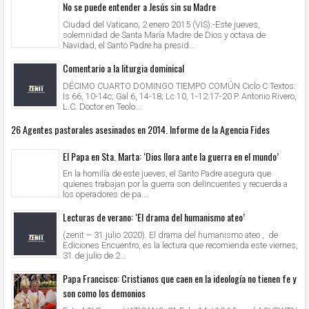
No se puede entender a Jesús sin su Madre
Ciudad del Vaticano, 2 enero 2015 (VIS).-Este jueves,
solemnidad de Santa María Madre de Dios y octava de
Navidad, el Santo Padre ha presid...
Comentario a la liturgia dominical
DÉCIMO CUARTO DOMINGO TIEMPO COMÚN Ciclo C Textos:
Is 66, 10-14c; Gal 6, 14-18; Lc 10, 1-12.17-20 P. Antonio Rivero,
L.C. Doctor en Teolo...
26 Agentes pastorales asesinados en 2014. Informe de la Agencia Fides
El Papa en Sta. Marta: ‘Dios llora ante la guerra en el mundo’
En la homilía de este jueves, el Santo Padre asegura que
quienes trabajan por la guerra son delincuentes y recuerda a
los operadores de pa...
Lecturas de verano: ‘El drama del humanismo ateo’
(zenit – 31 julio 2020). El drama del humanismo ateo , de
Ediciones Encuentro, es la lectura que recomienda este viernes,
31 de julio de 2...
Papa Francisco: Cristianos que caen en la ideología no tienen fe y
son como los demonios