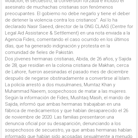
violación, el secuestro, la conversión forzada e incluso el
asesinato de muchachas cristianas son fenómenos
preocupantes. El gobierno no debe negarlo y tiene el deber
de detener la violencia contra los cristianos”. Así lo ha
declarado Nasir Saeed, director de la ONG CLAAS (Centre for
Legal Aid Assistance & Settlement) en una nota enviada a la
Agencia Fides, comentando el caso ocurrido en los últimos
días, que ha generado indignación y protesta en la
comunidad de fieles de Pakistán.
Dos jóvenes hermanas cristianas, Abida, de 26 años, y Sajida
de 28, que residían en la colonia cristiana de Makhan, cerca
de Lahore, fueron asesinadas el pasado mes de diciembre
después de negarse obstinadamente a convertirse al Islam.
La policía arrestó a dos musulmanes, Mumtaz Khan y
Muhammad Naeem, sospechosos de matar a las mujeres.
Según la información de Fides, Mushtaq Masih, el marido de
Sajida, informó que ambas hermanas trabajaban en una
fábrica de medicamentos y que habían desaparecido el 26
de noviembre de 2020. Las familias presentaron una
denuncia oficial por su desaparición, denunciando a los
sospechosos de secuestro, ya que ambas hermanas habían
informado que habían sido acosadas sexualmente a menudo