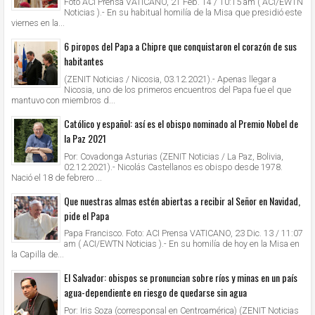
Foto ACI Prensa VATICANO, 21 Feb. 14 / 10:15 am ( ACI/EWTN
Noticias ).- En su habitual homilía de la Misa que presidió este
viernes en la...
6 piropos del Papa a Chipre que conquistaron el corazón de sus
habitantes
(ZENIT Noticias / Nicosia, 03.12.2021).- Apenas llegar a
Nicosia, uno de los primeros encuentros del Papa fue el que
mantuvo con miembros d...
Católico y español: así es el obispo nominado al Premio Nobel de
la Paz 2021
Por: Covadonga Asturias (ZENIT Noticias / La Paz, Bolivia,
02.12.2021).- Nicolás Castellanos es obispo desde 1978.
Nació el 18 de febrero ...
Que nuestras almas estén abiertas a recibir al Señor en Navidad,
pide el Papa
Papa Francisco. Foto: ACI Prensa VATICANO, 23 Dic. 13 / 11:07
am ( ACI/EWTN Noticias ).- En su homilía de hoy en la Misa en
la Capilla de...
El Salvador: obispos se pronuncian sobre ríos y minas en un país
agua-dependiente en riesgo de quedarse sin agua
Por: Iris Soza (corresponsal en Centroamérica) (ZENIT Noticias