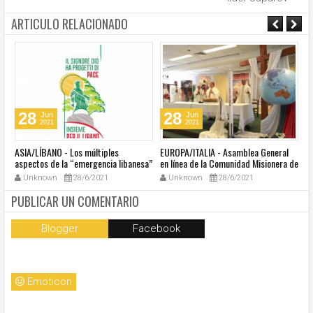
ARTICULO RELACIONADO
28
28
Jun
Jun
2021
2021
ASIA/LÍBANO - Los múltiples
EUROPA/ITALIA - Asamblea General
A
aspectos de la “emergencia libanesa”
en línea de la Comunidad Misionera de
in
al centro de la cumbre eclesial
Villaregia
Unknown
28/6/2021
Unknown
28/6/2021
convocada por el Papa Francisco
PUBLICAR UN COMENTARIO
Blogger
Facebook
Emoticon