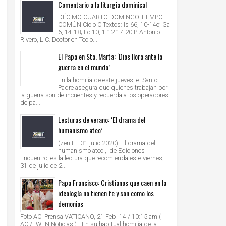
Comentario a la liturgia dominical
DÉCIMO CUARTO DOMINGO TIEMPO
COMÚN Ciclo C Textos: Is 66, 10-14c; Gal
6, 14-18; Lc 10, 1-12.17-20 P. Antonio
Rivero, L.C. Doctor en Teolo...
El Papa en Sta. Marta: ‘Dios llora ante la
guerra en el mundo’
En la homilía de este jueves, el Santo
Padre asegura que quienes trabajan por
la guerra son delincuentes y recuerda a los operadores
de pa...
Lecturas de verano: ‘El drama del
humanismo ateo’
(zenit – 31 julio 2020). El drama del
humanismo ateo , de Ediciones
Encuentro, es la lectura que recomienda este viernes,
31 de julio de 2...
Papa Francisco: Cristianos que caen en la
ideología no tienen fe y son como los
demonios
Foto ACI Prensa VATICANO, 21 Feb. 14 / 10:15 am (
ACI/EWTN Noticias ).- En su habitual homilía de la