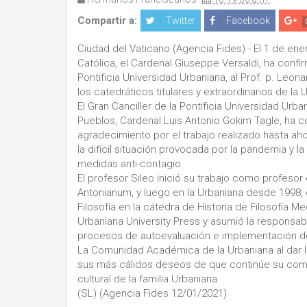
Compartir a:
Twitter
Facebook
Ciudad del Vaticano (Agencia Fides) - El 1 de en
Católica, el Cardenal Giuseppe Versaldi, ha conf
Pontificia Universidad Urbaniana, al Prof. p. Leo
los catedráticos titulares y extraordinarios de la 
El Gran Canciller de la Pontificia Universidad Urb
Pueblos, Cardenal Luis Antonio Gokim Tagle, ha 
agradecimiento por el trabajo realizado hasta aho
la difícil situación provocada por la pandemia y l
medidas anti-contagio.
El profesor Sileo inició su trabajo como profesor
Antonianum, y luego en la Urbaniana desde 1998, 
Filosofía en la cátedra de Historia de Filosofía Me
Urbaniana University Press y asumió la responsabil
procesos de autoevaluación e implementación de 
La Comunidad Académica de la Urbaniana al dar l
sus más cálidos deseos de que continúe su comp
cultural de la familia Urbaniana.
(SL) (Agencia Fides 12/01/2021)