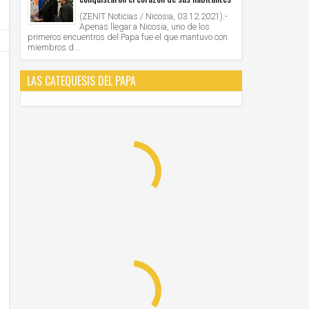
(ZENIT Noticias / Nicosia, 03.12.2021).-
Apenas llegar a Nicosia, uno de los
primeros encuentros del Papa fue el que mantuvo con
miembros d...
LAS CATEQUESIS DEL PAPA