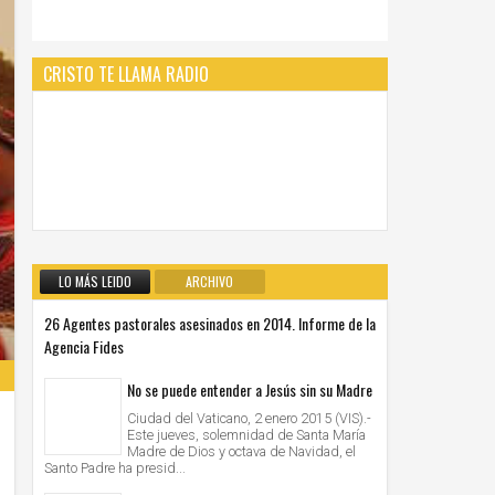
CRISTO TE LLAMA RADIO
LO MÁS LEIDO
ARCHIVO
26 Agentes pastorales asesinados en 2014. Informe de la
Agencia Fides
No se puede entender a Jesús sin su Madre
Ciudad del Vaticano, 2 enero 2015 (VIS).-
Este jueves, solemnidad de Santa María
Madre de Dios y octava de Navidad, el
Santo Padre ha presid...