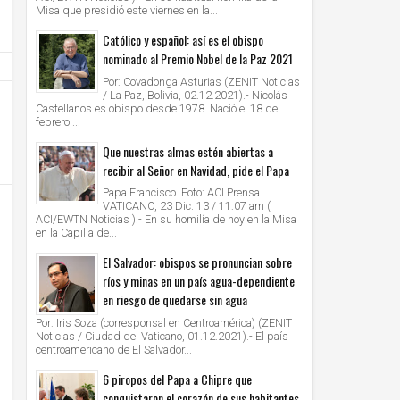
Misa que presidió este viernes en la...
Católico y español: así es el obispo
nominado al Premio Nobel de la Paz 2021
Por: Covadonga Asturias (ZENIT Noticias
/ La Paz, Bolivia, 02.12.2021).- Nicolás
Castellanos es obispo desde 1978. Nació el 18 de
febrero ...
Que nuestras almas estén abiertas a
recibir al Señor en Navidad, pide el Papa
Papa Francisco. Foto: ACI Prensa
VATICANO, 23 Dic. 13 / 11:07 am (
ACI/EWTN Noticias ).- En su homilía de hoy en la Misa
en la Capilla de...
El Salvador: obispos se pronuncian sobre
ríos y minas en un país agua-dependiente
en riesgo de quedarse sin agua
28
28
Jun
Jun
Por: Iris Soza (corresponsal en Centroamérica) (ZENIT
2021
2021
Noticias / Ciudad del Vaticano, 01.12.2021).- El país
centroamericano de El Salvador...
AMERICA/PERU' - Los obispos: "la Iglesia cree
VATICANO - Oración mariana por M
en la democracia, defiende el sistema
organizada por las Obras Misionales
6 piropos del Papa a Chipre que
democrático, apoya los resultados electorales"
conquistaron el corazón de sus habitantes
Unknown
28/6/2021
Unknown
28/6/2021