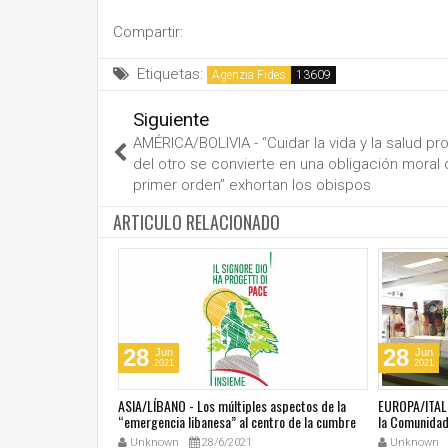
Compartir:
Etiquetas:
Agenzia Fides
Siguiente
AMÉRICA/BOLIVIA - “Cuidar la vida y la salud pr
del otro se convierte en una obligación moral
primer orden” exhortan los obispos
ARTICULO RELACIONADO
28
28
Jun
Jun
2021
2021
última masacre en
ASIA/LÍBANO - Los múltiples aspectos de la
EUROPA/ITALI
tar vivir con miedo"
“emergencia libanesa” al centro de la cumbre
la Comunidad 
eclesial convocada por el Papa Francisco
Unknown
28/6/2021
Unknown